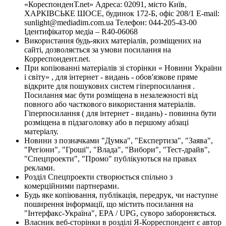
«КореспонденТ.net» Адреса: 02091, місто Київ,
ХАРКІВСЬКЕ ШОСЕ, будинок 172-Б, офіс 208/1 E-mail:
sunlight@mediadim.com.ua
Телефон: 044-205-43-00
Ідентифікатор медіа – R40-06068
Використання будь-яких матеріалів, розміщених на
сайті, дозволяється за умови посилання на
Корреспондент.net.
При копіюванні матеріалів зі сторінки « Новини України
і світу» , для інтернет - видань - обов'язкове пряме
відкрите для пошукових систем гіперпосилання .
Посилання має бути розміщена в незалежності від
повного або часткового використання матеріалів.
Гіперпосилання ( для інтернет - видань) - повинна бути
розміщена в підзаголовку або в першому абзаці
матеріалу.
Новини з позначками "Думка", "Експертиза", "Заява",
"Регіони", "Гроші", "Влада", "Вибори", "Тест-драйв",
"Спецпроекти", "Промо" публікуються на правах
реклами.
Розділ Спецпроекти створюється спільно з
комерційними партнерами.
Будь яке копіювання, публікація, передрук, чи наступне
поширення інформації, що містить посилання на
"Інтерфакс-Україна", EPA / UPG, суворо забороняється.
Власник веб-сторінки в розділі Я-Корреспондент є автор