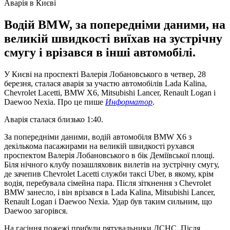
Аварія в Києві
Водій BMW, за попередніми даними, на
великій швидкості виїхав на зустрічну
смугу і врізався в інші автомобілі.
У Києві на проспекті Валерія Лобановського в четвер, 28
березня, сталася аварія за участю автомобілів Lada Kalina,
Chevrolet Lacetti, BMW X6, Mitsubishi Lancer, Renault Logan і
Daewoo Nexia. Про це пише
Информатор
.
Аварія сталася близько 1:40.
За попередніми даними, водій автомобіля BMW X6 з
декількома пасажирами на великій швидкості рухався
проспектом Валерія Лобановського в бік Деміївської площі.
Біля нічного клубу позашляховик вилетів на зустрічну смугу,
де зачепив Chevrolet Lacetti служби таксі Uber, в якому, крім
водія, перебувала сімейна пара. Після зіткнення з Chevrolet
BMW занесло, і він врізався в Lada Kalina, Mitsubishi Lancer,
Renault Logan і Daewoo Nexia. Удар був таким сильним, що
Daewoo загорівся.
На гасіння пожежі прибули рятувальники ДСНС. Після