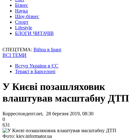
Бізнес
Наука
Шоу-бізнес
Спорт
Lifestyle
БЛОГИ ЧИТАЧІВ
СПЕЦТЕМА:
Війна в Ірані
ВСІ ТЕМИ
Вступ України в ЄС
Теракт в Барселоні
У Києві позашляховик
влаштував масштабну ДТП
Корреспондент.net, 28 березня 2019, 08:30
0
631
Фото: kiev.informator.ua