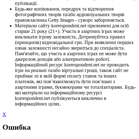
публікації.
Будь-яке копіювання, передрук та відтворення
фотографічних творів та/або аудіовізуальних творів
правовласника Getty Images - суворо забороняється.
Матеріали сайту korrespondent.net призначені для осіб
старше 21 року (21+). Участь в азартних іграх може
викликати ігрову залежність. Дотримуйтесь правил
(принципів) відповідальної гри. При виявленні перших
ознак залежності негайно зверніться до спеціаліста.
Пам'ятайте, що участь в азартних іграх не може бути
джерелом доходів або альтернативою роботі.
Інформаційний ресурс korrespondent.net не проводить
ігри на реальні та/або віртуальні гроші, також сайт не
приймає ні в якій формі оплату ставок та інших
платежів, які пов’язані/можуть бути пов’язані з
азартними іграми, букмекерами чи тоталізаторами. Будь-
які матеріали на інформаційному ресурсі
korrespondent.net публікуються виключно в
інформаційних цілях.
X
Ошибка