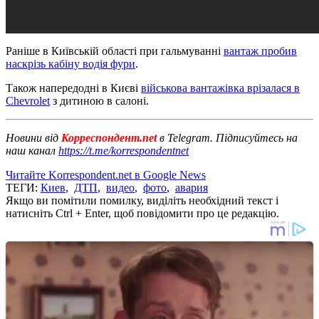
Раніше в Київській області при гальмуванні
вантаж пробив
наскрізь кабіну водія фури
.
Також напередодні в Києві
військова вантажівка врізалася в
Chevrolet
з дитиною в салоні.
Новини від
Корреспондент.net
в Telegram. Підписуйтесь на
наш канал
https://t.me/korrespondentnet
Читайте Korrespondent.net в Google News
ТЕГИ:
Киев
,
ДТП
,
видео
,
фото
,
авария
Якщо ви помітили помилку, виділіть необхідний текст і
натисніть Ctrl + Enter, щоб повідомити про це редакцію.