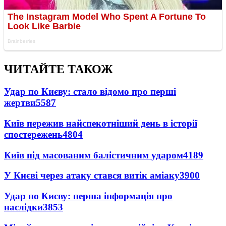
ЧИТАЙТЕ ТАКОЖ
Удар по Києву: стало відомо про перші
жертви
5587
Київ пережив найспекотніший день в історії
спостережень
4804
Київ під масованим балістичним ударом
4189
У Києві через атаку стався витік аміаку
3900
Удар по Києву: перша інформація про
наслідки
3853