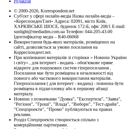
Редакція
© 2000-2026, Korrespondent.net
Суб'єкт у сфері онлайн-медіа Назва онлайн-медіа –
«КореспонденТ.net» Адреса: 02091, місто Київ,
ХАРКІВСЬКЕ ШОСЕ, будинок 172-Б, офіс 208/1 E-mail:
sunlight@mediadim.com.ua
Телефон: 044-205-43-00
Ідентифікатор медіа – R40-06068
Використання будь-яких матеріалів, розміщених на
сайті, дозволяється за умови посилання на
Корреспондент.net.
При копіюванні матеріалів зі сторінки « Новини України
і світу» , для інтернет - видань - обов'язкове пряме
відкрите для пошукових систем гіперпосилання .
Посилання має бути розміщена в незалежності від
повного або часткового використання матеріалів.
Гіперпосилання ( для інтернет - видань) - повинна бути
розміщена в підзаголовку або в першому абзаці
матеріалу.
Новини з позначками "Думка", "Експертиза", "Заява",
"Регіони", "Гроші", "Влада", "Вибори", "Тест-драйв",
"Спецпроекти", "Промо" публікуються на правах
реклами.
Розділ Спецпроекти створюється спільно з
комерційними партнерами.