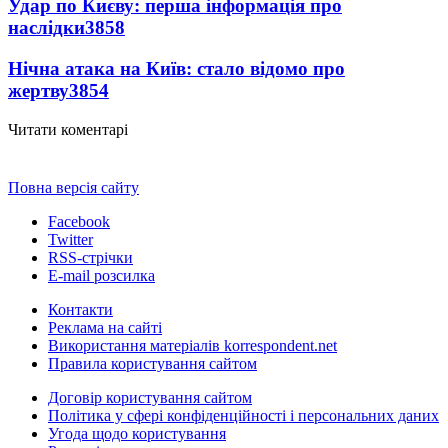
Удар по Києву: перша інформація про
наслідки
3858
Нічна атака на Київ: стало відомо про
жертву
3854
Читати коментарі
Повна версія сайту
Facebook
Twitter
RSS-стрічки
E-mail розсилка
Контакти
Реклама на сайті
Використання матеріалів korrespondent.net
Правила користування сайтом
Договір користування сайтом
Політика у сфері конфіденційності і персональних даних
Угода щодо користування