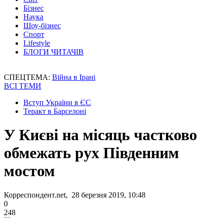
Бізнес
Наука
Шоу-бізнес
Спорт
Lifestyle
БЛОГИ ЧИТАЧІВ
СПЕЦТЕМА:
Війна в Ірані
ВСІ ТЕМИ
Вступ України в ЄС
Теракт в Барселоні
У Києві на місяць частково
обмежать рух Південним
мостом
Корреспондент.net, 28 березня 2019, 10:48
0
248