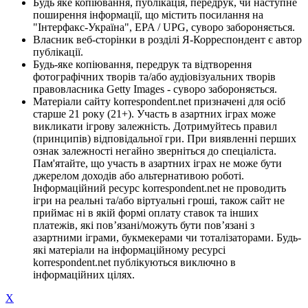
Будь яке копіювання, публікація, передрук, чи наступне
поширення інформації, що містить посилання на
"Інтерфакс-Україна", EPA / UPG, суворо забороняється.
Власник веб-сторінки в розділі Я-Корреспондент є автор
публікації.
Будь-яке копіювання, передрук та відтворення
фотографічних творів та/або аудіовізуальних творів
правовласника Getty Images - суворо забороняється.
Матеріали сайту korrespondent.net призначені для осіб
старше 21 року (21+). Участь в азартних іграх може
викликати ігрову залежність. Дотримуйтесь правил
(принципів) відповідальної гри. При виявленні перших
ознак залежності негайно зверніться до спеціаліста.
Пам'ятайте, що участь в азартних іграх не може бути
джерелом доходів або альтернативою роботі.
Інформаційний ресурс korrespondent.net не проводить
ігри на реальні та/або віртуальні гроші, також сайт не
приймає ні в якій формі оплату ставок та інших
платежів, які пов’язані/можуть бути пов’язані з
азартними іграми, букмекерами чи тоталізаторами. Будь-
які матеріали на інформаційному ресурсі
korrespondent.net публікуються виключно в
інформаційних цілях.
X