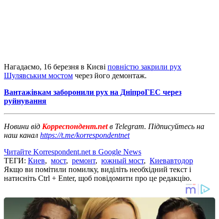
Нагадаємо, 16 березня в Києві
повністю закрили рух
Шулявським мостом
через його демонтаж.
Вантажівкам заборонили рух на ДніпроГЕС через
руйнування
Новини від
Корреспондент.net
в Telegram. Підписуйтесь на
наш канал
https://t.me/korrespondentnet
Читайте Korrespondent.net в Google News
ТЕГИ:
Киев
,
мост
,
ремонт
,
южный мост
,
Киевавтодор
Якщо ви помітили помилку, виділіть необхідний текст і
натисніть Ctrl + Enter, щоб повідомити про це редакцію.