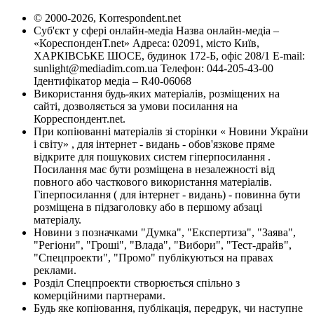
© 2000-2026, Korrespondent.net
Суб'єкт у сфері онлайн-медіа Назва онлайн-медіа –
«КореспонденТ.net» Адреса: 02091, місто Київ,
ХАРКІВСЬКЕ ШОСЕ, будинок 172-Б, офіс 208/1 E-mail:
sunlight@mediadim.com.ua
Телефон: 044-205-43-00
Ідентифікатор медіа – R40-06068
Використання будь-яких матеріалів, розміщених на
сайті, дозволяється за умови посилання на
Корреспондент.net.
При копіюванні матеріалів зі сторінки « Новини України
і світу» , для інтернет - видань - обов'язкове пряме
відкрите для пошукових систем гіперпосилання .
Посилання має бути розміщена в незалежності від
повного або часткового використання матеріалів.
Гіперпосилання ( для інтернет - видань) - повинна бути
розміщена в підзаголовку або в першому абзаці
матеріалу.
Новини з позначками "Думка", "Експертиза", "Заява",
"Регіони", "Гроші", "Влада", "Вибори", "Тест-драйв",
"Спецпроекти", "Промо" публікуються на правах
реклами.
Розділ Спецпроекти створюється спільно з
комерційними партнерами.
Будь яке копіювання, публікація, передрук, чи наступне