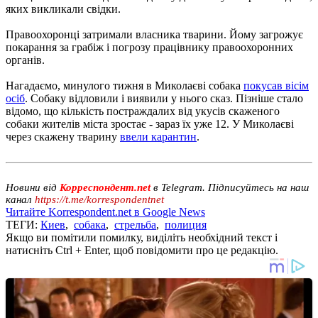
яких викликали свідки.
Правоохоронці затримали власника тварини. Йому загрожує
покарання за грабіж і погрозу працівнику правоохоронних
органів.
Нагадаємо, минулого тижня в Миколаєві собака
покусав вісім
осіб
. Собаку відловили і виявили у нього сказ. Пізніше стало
відомо, що кількість постраждалих від укусів скаженого
собаки жителів міста зростає - зараз їх уже 12. У Миколаєві
через скажену тварину
ввели карантин
.
Новини від
Корреспондент.net
в Telegram. Підписуйтесь на наш
канал
https://t.me/korrespondentnet
Читайте Korrespondent.net в Google News
ТЕГИ:
Киев
,
собака
,
стрельба
,
полиция
Якщо ви помітили помилку, виділіть необхідний текст і
натисніть Ctrl + Enter, щоб повідомити про це редакцію.