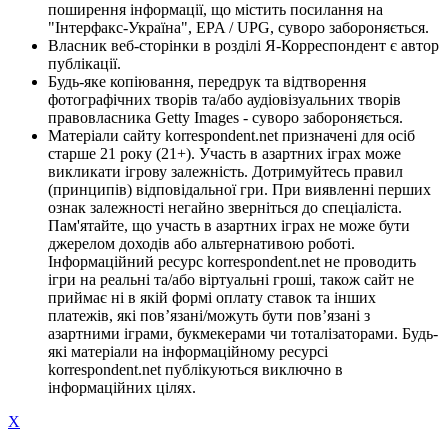
поширення інформації, що містить посилання на
"Інтерфакс-Україна", EPA / UPG, суворо забороняється.
Власник веб-сторінки в розділі Я-Корреспондент є автор
публікації.
Будь-яке копіювання, передрук та відтворення
фотографічних творів та/або аудіовізуальних творів
правовласника Getty Images - суворо забороняється.
Матеріали сайту korrespondent.net призначені для осіб
старше 21 року (21+). Участь в азартних іграх може
викликати ігрову залежність. Дотримуйтесь правил
(принципів) відповідальної гри. При виявленні перших
ознак залежності негайно зверніться до спеціаліста.
Пам'ятайте, що участь в азартних іграх не може бути
джерелом доходів або альтернативою роботі.
Інформаційний ресурс korrespondent.net не проводить
ігри на реальні та/або віртуальні гроші, також сайт не
приймає ні в якій формі оплату ставок та інших
платежів, які пов’язані/можуть бути пов’язані з
азартними іграми, букмекерами чи тоталізаторами. Будь-
які матеріали на інформаційному ресурсі
korrespondent.net публікуються виключно в
інформаційних цілях.
X