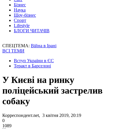
Бізнес
Наука
Шоу-бізнес
Спорт
Lifestyle
БЛОГИ ЧИТАЧІВ
СПЕЦТЕМА:
Війна в Ірані
ВСІ ТЕМИ
Вступ України в ЄС
Теракт в Барселоні
У Києві на ринку
поліцейський застрелив
собаку
Корреспондент.net, 3 квітня 2019, 20:19
0
1089