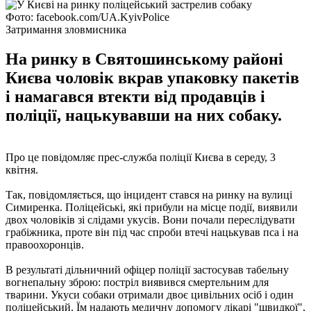
Фото: facebook.com/UA.KyivPolice
Затримання зловмисника
На ринку в Святошинському районі
Києва чоловік вкрав упаковку пакетів
і намагався втекти від продавців і
поліції, нацькувавши на них собаку.
Про це повідомляє прес-служба поліції Києва в середу, 3
квітня.
Так, повідомляється, що інцидент стався на ринку на вулиці
Симиренка. Поліцейські, які прибули на місце події, виявили
двох чоловіків зі слідами укусів. Вони почали переслідувати
грабіжника, проте він під час спроби втечі нацькував пса і на
правоохоронців.
В результаті дільничний офіцер поліції застосував табельну
вогнепальну зброю: постріл виявився смертельним для
тварини. Укуси собаки отримали двоє цивільних осіб і один
поліцейський. Їм надають медичну допомогу лікарі "швидкої",