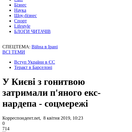
Бізнес
Наука
Шоу-бізнес
Спорт
Lifestyle
БЛОГИ ЧИТАЧІВ
СПЕЦТЕМА:
Війна в Ірані
ВСІ ТЕМИ
Вступ України в ЄС
Теракт в Барселоні
У Києві з гонитвою
затримали п'яного екс-
нардепа - соцмережі
Корреспондент.net, 8 квітня 2019, 10:23
0
714