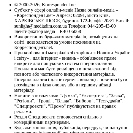
© 2000-2026, Korrespondent.net
Суб'єкт у сфері онлайн-медіа Назва онлайн-медіа –
«КореспонденТ.net» Адреса: 02091, місто Київ,
ХАРКІВСЬКЕ ШОСЕ, будинок 172-Б, офіс 208/1 E-mail:
sunlight@mediadim.com.ua
Телефон: 044-205-43-00
Ідентифікатор медіа – R40-06068
Використання будь-яких матеріалів, розміщених на
сайті, дозволяється за умови посилання на
Корреспондент.net.
При копіюванні матеріалів зі сторінки « Новини України
і світу» , для інтернет - видань - обов'язкове пряме
відкрите для пошукових систем гіперпосилання .
Посилання має бути розміщена в незалежності від
повного або часткового використання матеріалів.
Гіперпосилання ( для інтернет - видань) - повинна бути
розміщена в підзаголовку або в першому абзаці
матеріалу.
Новини з позначками "Думка", "Експертиза", "Заява",
"Регіони", "Гроші", "Влада", "Вибори", "Тест-драйв",
"Спецпроекти", "Промо" публікуються на правах
реклами.
Розділ Спецпроекти створюється спільно з
комерційними партнерами.
Будь яке копіювання, публікація, передрук, чи наступне
поширення інформації, що містить посилання на