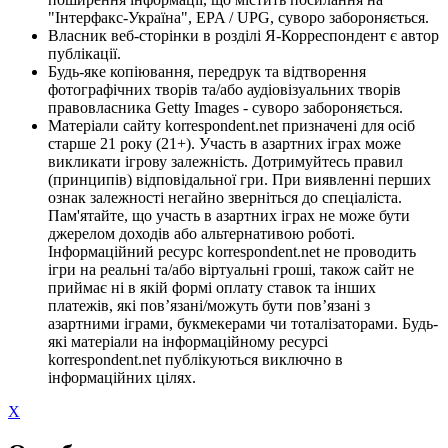
"Інтерфакс-Україна", EPA / UPG, суворо забороняється.
Власник веб-сторінки в розділі Я-Корреспондент є автор
публікації.
Будь-яке копіювання, передрук та відтворення
фотографічних творів та/або аудіовізуальних творів
правовласника Getty Images - суворо забороняється.
Матеріали сайту korrespondent.net призначені для осіб
старше 21 року (21+). Участь в азартних іграх може
викликати ігрову залежність. Дотримуйтесь правил
(принципів) відповідальної гри. При виявленні перших
ознак залежності негайно зверніться до спеціаліста.
Пам'ятайте, що участь в азартних іграх не може бути
джерелом доходів або альтернативою роботі.
Інформаційний ресурс korrespondent.net не проводить
ігри на реальні та/або віртуальні гроші, також сайт не
приймає ні в якій формі оплату ставок та інших
платежів, які пов’язані/можуть бути пов’язані з
азартними іграми, букмекерами чи тоталізаторами. Будь-
які матеріали на інформаційному ресурсі
korrespondent.net публікуються виключно в
інформаційних цілях.
X