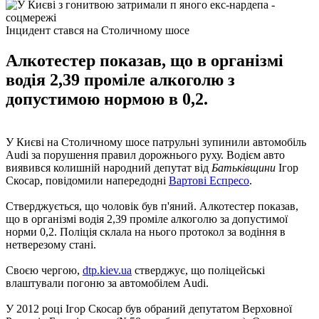
Інцидент стався на Столичному шосе
Алкотестер показав, що в організмі
водія 2,39 проміле алкоголю з
допустимою нормою в 0,2.
У Києві на Столичному шосе патрульні зупинили автомобіль
Audi за порушення правил дорожнього руху. Водієм авто
виявився колишній народний депутат від
Батьківщини
Ігор
Скосар, повідомили напередодні
Вартові Еспресо
.
Стверджується, що чоловік був п'яний. Алкотестер показав,
що в організмі водія 2,39 проміле алкоголю за допустимої
норми 0,2. Поліція склала на нього протокол за водіння в
нетверезому стані.
Своєю чергою,
dtp.kiev.ua
стверджує, що поліцейські
влаштували погоню за автомобілем Audi.
У 2012 році Ігор Скосар був обраний депутатом Верховної