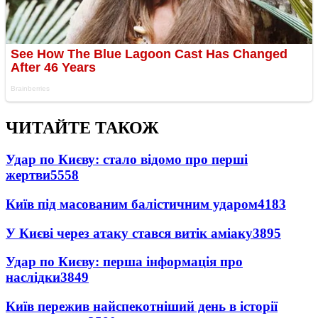
ЧИТАЙТЕ ТАКОЖ
Удар по Києву: стало відомо про перші
жертви
5558
Київ під масованим балістичним ударом
4183
У Києві через атаку стався витік аміаку
3895
Удар по Києву: перша інформація про
наслідки
3849
Київ пережив найспекотніший день в історії