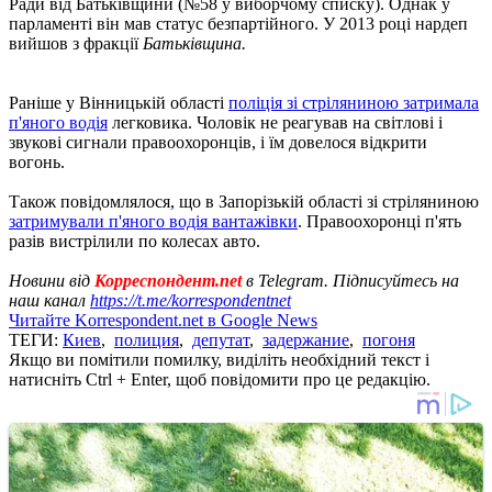
Ради від Батьківщини (№58 у виборчому списку). Однак у
парламенті він мав статус безпартійного. У 2013 році нардеп
вийшов з фракції
Батьківщина.
Раніше у Вінницькій області
поліція зі стріляниною затримала
п'яного водія
легковика. Чоловік не реагував на світлові і
звукові сигнали правоохоронців, і їм довелося відкрити
вогонь.
Також повідомлялося, що в Запорізькій області зі стріляниною
затримували п'яного водія вантажівки
. Правоохоронці п'ять
разів вистрілили по колесах авто.
Новини від
Корреспондент.net
в Telegram. Підписуйтесь на
наш канал
https://t.me/korrespondentnet
Читайте Korrespondent.net в Google News
ТЕГИ:
Киев
,
полиция
,
депутат
,
задержание
,
погоня
Якщо ви помітили помилку, виділіть необхідний текст і
натисніть Ctrl + Enter, щоб повідомити про це редакцію.