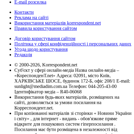
E-mail розсилка
Контакти
Реклама на сайті
Використання матеріалів korrespondent.net
Правила користування сайтом
Договір користування сайтом
Політика у сфері конфіденційності і персональних даних
Угода щодо користування
Редакція
© 2000-2026, Korrespondent.net
Суб'єкт у сфері онлайн-медіа Назва онлайн-медіа –
«КореспонденТ.net» Адреса: 02091, місто Київ,
ХАРКІВСЬКЕ ШОСЕ, будинок 172-Б, офіс 208/1 E-mail:
sunlight@mediadim.com.ua
Телефон: 044-205-43-00
Ідентифікатор медіа – R40-06068
Використання будь-яких матеріалів, розміщених на
сайті, дозволяється за умови посилання на
Корреспондент.net.
При копіюванні матеріалів зі сторінки « Новини України
і світу» , для інтернет - видань - обов'язкове пряме
відкрите для пошукових систем гіперпосилання .
Посилання має бути розміщена в незалежності від