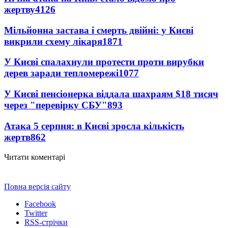
жертву
4126
Мільйонна застава і смерть двійні: у Києві
викрили схему лікаря
1871
У Києві спалахнули протести проти вирубки
дерев заради тепломережі
1077
У Києві пенсіонерка віддала шахраям $18 тисяч
через "перевірку СБУ"
893
Атака 5 серпня: в Києві зросла кількість
жертв
862
Читати коментарі
Повна версія сайту
Facebook
Twitter
RSS-стрічки