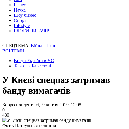
Бізнес
Наука
Шоу-бізнес
Спорт
Lifestyle
БЛОГИ ЧИТАЧІВ
СПЕЦТЕМА:
Війна в Ірані
ВСІ ТЕМИ
Вступ України в ЄС
Теракт в Барселоні
У Києві спецназ затримав
банду вимагачів
Корреспондент.net, 9 квітня 2019, 12:08
0
430
Фото: Патрульная полиция