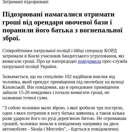
Затримані підозрювані
Підозрювані намагалися отримати
гроші від орендаря овочевої бази і
поранили його батька з вогнепальної
зброї.
Співробітники патрульної поліції і бійці спецназу КОРД
затримали в Києві учасників бандитського угруповання, які
вимагали гроші. Про це напередодні
повідомила
прес-служба
патрульної поліції України.
Зазначається, що на спецлінію 102 надійшов виклик від
чоловіка, який орендує приміщення під овочебазу на вулиці
Каховській. Він повідомив, що в орендоване приміщення
зайшли 15-20 невідомих і почали вимагати гроші, не
назвавши точної суми.
"З собою чоловіки мали зброю, з якої зробили три постріли,
один з яких потрапив в ногу батька заявника, а також кілька
разів ударили його по руці дерев'яною битою. Не отримавши
грошей, чоловіки зникли в невідомому напрямку на двох
автомобілях - Skoda і Mercedes", - йдеться в повідомленні.