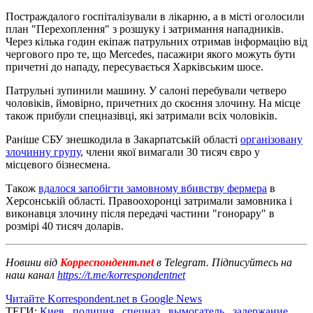
Постраждалого госпіталізували в лікарню, а в місті оголосили
план "Перехоплення" з розшуку і затримання нападників.
Через кілька годин екіпаж патрульних отримав інформацію від
чергового про те, що Mercedes, пасажири якого можуть бути
причетні до нападу, пересувається Харківським шосе.
Патрульні зупинили машину. У салоні перебували четверо
чоловіків, ймовірно, причетних до скоєння злочину. На місце
також прибули спецназівці, які затримали всіх чоловіків.
Раніше СБУ знешкодила в Закарпатській області
організовану
злочинну групу
, члени якої вимагали 30 тисяч євро у
місцевого бізнесмена.
Також
вдалося запобігти замовному вбивству фермера
в
Херсонській області. Правоохоронці затримали замовника і
виконавця злочину після передачі частини "гонорару" в
розмірі 40 тисяч доларів.
Новини від
Корреспондент.net
в Telegram. Підписуйтесь на
наш канал
https://t.me/korrespondentnet
Читайте Korrespondent.net в Google News
ТЕГИ:
Киев
,
полиция
,
спецназ
,
вымогатель
,
задержание
,