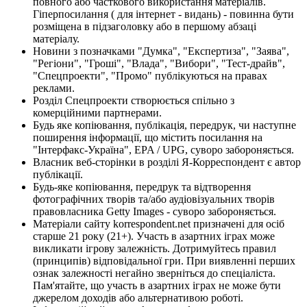
повного або часткового використання матеріалів.
Гіперпосилання ( для інтернет - видань) - повинна бути
розміщена в підзаголовку або в першому абзаці
матеріалу.
Новини з позначками "Думка", "Експертиза", "Заява",
"Регіони", "Гроші", "Влада", "Вибори", "Тест-драйв",
"Спецпроекти", "Промо" публікуються на правах
реклами.
Розділ Спецпроекти створюється спільно з
комерційними партнерами.
Будь яке копіювання, публікація, передрук, чи наступне
поширення інформації, що містить посилання на
"Інтерфакс-Україна", EPA / UPG, суворо забороняється.
Власник веб-сторінки в розділі Я-Корреспондент є автор
публікації.
Будь-яке копіювання, передрук та відтворення
фотографічних творів та/або аудіовізуальних творів
правовласника Getty Images - суворо забороняється.
Матеріали сайту korrespondent.net призначені для осіб
старше 21 року (21+). Участь в азартних іграх може
викликати ігрову залежність. Дотримуйтесь правил
(принципів) відповідальної гри. При виявленні перших
ознак залежності негайно зверніться до спеціаліста.
Пам'ятайте, що участь в азартних іграх не може бути
джерелом доходів або альтернативою роботі.