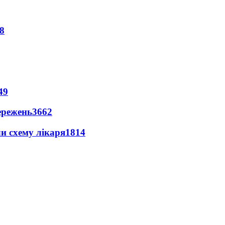
8
49
ережень
3662
ли схему лікаря
1814