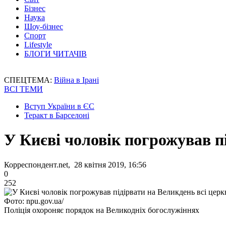
Бізнес
Наука
Шоу-бізнес
Спорт
Lifestyle
БЛОГИ ЧИТАЧІВ
СПЕЦТЕМА:
Війна в Ірані
ВСІ ТЕМИ
Вступ України в ЄС
Теракт в Барселоні
У Києві чоловік погрожував п
Корреспондент.net, 28 квітня 2019, 16:56
0
252
Фото: npu.gov.ua/
Поліція охороняє порядок на Великодніх богослужіннях