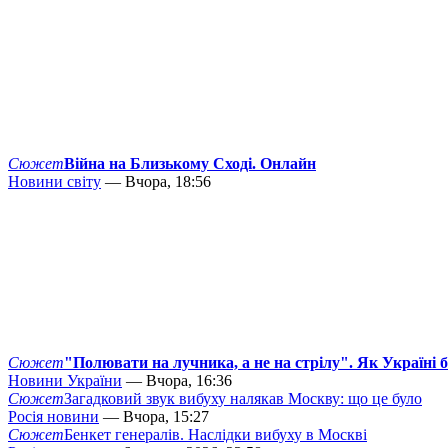
Сюжет
Війна на Близькому Сході. Онлайн
Новини світу
— Вчора, 18:56
Сюжет
"Полювати на лучника, а не на стрілу". Як Україні 
Новини України
— Вчора, 16:36
Сюжет
Загадковий звук вибуху налякав Москву: що це було
Росія новини
— Вчора, 15:27
Сюжет
Бенкет генералів. Наслідки вибуху в Москві