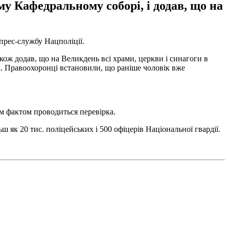
у Кафедральному соборі, і додав, що на
 прес-службу Нацполіції.
ож додав, що на Великдень всі храми, церкви і синагоги в
ок. Правоохоронці встановили, що раніше чоловік вже
им фактом проводиться перевірка.
як 20 тис. поліцейських і 500 офіцерів Національної гвардії.