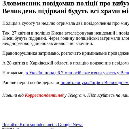
Зловмисник повідомив поліції про вибух
Великдень підірвані будуть всі храми мі
Поліція в суботу та неділю отримала два повідомлення про міну
Так, 27 квітня в поліцію Києва зателефонував невідомий і пов
Києві будуть підірвані. Через годину поліцейські затримали зл
неодноразово здійснював аналогічні злочини.
Правопорушника затримано, розпочато кримінальне проваджен
А 28 квітня в Харківській області в поліцію подзвонив невідом
Нагадаємо,
в Україні понад 6,7 млн ​​осіб вже взяли участь у В
Раніше перші особи держави
привітали українців з Великоднем
Новини від
Корреспондент.net
у Telegram. Підписуйтесь на на
Читайте Korrespondent.net в Google News