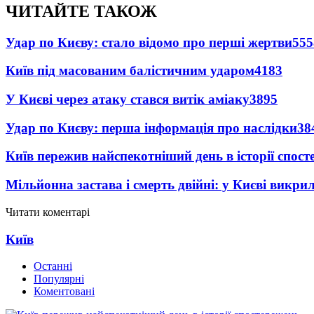
ЧИТАЙТЕ ТАКОЖ
Удар по Києву: стало відомо про перші жертви
555
Київ під масованим балістичним ударом
4183
У Києві через атаку стався витік аміаку
3895
Удар по Києву: перша інформація про наслідки
38
Київ пережив найспекотніший день в історії спост
Мільйонна застава і смерть двійні: у Києві викри
Читати коментарі
Київ
Останні
Популярні
Коментовані