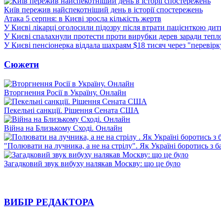
Київ пережив найспекотніший день в історії спостережень
Атака 5 серпня: в Києві зросла кількість жертв
У Києві лікарці оголосили підозру після втрати пацієнткою ди
У Києві спалахнули протести проти вирубки дерев заради тепл
У Києві пенсіонерка віддала шахраям $18 тисяч через "перевір
Сюжети
Вторгнення Росії в Україну. Онлайн
Пекельні санкції. Рішення Сената США
Війна на Близькому Сході. Онлайн
"Полювати на лучника, а не на стрілу". Як Україні боротись з 
Загадковий звук вибуху налякав Москву: що це було
ВИБІР РЕДАКТОРА