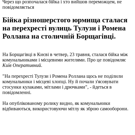
Через що розпочалася бійка і хто вийшов переможцем, не
повідомляється
Бійка різношерстого юрмища сталася
на перехресті вулиць Тулузи і Ромена
Роллана на столичній Борщагівці.
На Борщагівці в Києві в четвер, 23 травня, сталася бійка між
комунальниками і місцевими жителями. Про це повідомляє
Київ Оперативний
.
"На перехресті Тулузи і Ромена Роллана щось не поділили
комунальники і місцеві хлопці. Ну й почали з'ясовувати
стосунки кулаками, мітлами і дрючками", - йдеться в
повідомленні.
На опублікованому ролику видно, як комунальники
відбиваються, використовуючи мітлу як зброю самооборони.