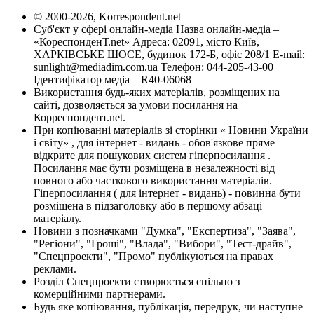
© 2000-2026, Korrespondent.net
Суб'єкт у сфері онлайн-медіа Назва онлайн-медіа –
«КореспонденТ.net» Адреса: 02091, місто Київ,
ХАРКІВСЬКЕ ШОСЕ, будинок 172-Б, офіс 208/1 E-mail:
sunlight@mediadim.com.ua
Телефон: 044-205-43-00
Ідентифікатор медіа – R40-06068
Використання будь-яких матеріалів, розміщених на
сайті, дозволяється за умови посилання на
Корреспондент.net.
При копіюванні матеріалів зі сторінки « Новини України
і світу» , для інтернет - видань - обов'язкове пряме
відкрите для пошукових систем гіперпосилання .
Посилання має бути розміщена в незалежності від
повного або часткового використання матеріалів.
Гіперпосилання ( для інтернет - видань) - повинна бути
розміщена в підзаголовку або в першому абзаці
матеріалу.
Новини з позначками "Думка", "Експертиза", "Заява",
"Регіони", "Гроші", "Влада", "Вибори", "Тест-драйв",
"Спецпроекти", "Промо" публікуються на правах
реклами.
Розділ Спецпроекти створюється спільно з
комерційними партнерами.
Будь яке копіювання, публікація, передрук, чи наступне