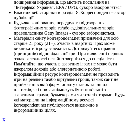
поширення інформації, що містить посилання на
"Інтерфакс-Україна", EPA / UPG, суворо забороняється.
Власник веб-сторінки в розділі Я-Корреспондент є автор
публікації.
Будь-яке копіювання, передрук та відтворення
фотографічних творів та/або аудіовізуальних творів
правовласника Getty Images - суворо забороняється.
Матеріали сайту korrespondent.net призначені для осіб
старше 21 року (21+). Участь в азартних іграх може
викликати ігрову залежність. Дотримуйтесь правил
(принципів) відповідальної гри. При виявленні перших
ознак залежності негайно зверніться до спеціаліста.
Пам'ятайте, що участь в азартних іграх не може бути
джерелом доходів або альтернативою роботі.
Інформаційний ресурс korrespondent.net не проводить
ігри на реальні та/або віртуальні гроші, також сайт не
приймає ні в якій формі оплату ставок та інших
платежів, які пов’язані/можуть бути пов’язані з
азартними іграми, букмекерами чи тоталізаторами. Будь-
які матеріали на інформаційному ресурсі
korrespondent.net публікуються виключно в
інформаційних цілях.
X