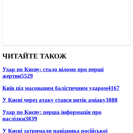
ЧИТАЙТЕ ТАКОЖ
Удар по Києву: стало відомо про перші
жертви
5529
Київ під масованим балістичним ударом
4167
У Києві через атаку стався витік аміаку
3888
Удар по Києву: перша інформація про
наслідки
3839
У Києві затримали навідника російської