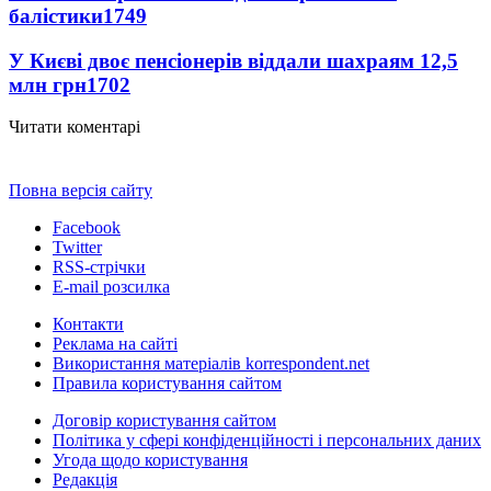
балістики
1749
У Києві двоє пенсіонерів віддали шахраям 12,5
млн грн
1702
Читати коментарі
Повна версія сайту
Facebook
Twitter
RSS-стрічки
E-mail розсилка
Контакти
Реклама на сайті
Використання матеріалів korrespondent.net
Правила користування сайтом
Договір користування сайтом
Політика у сфері конфіденційності і персональних даних
Угода щодо користування
Редакція