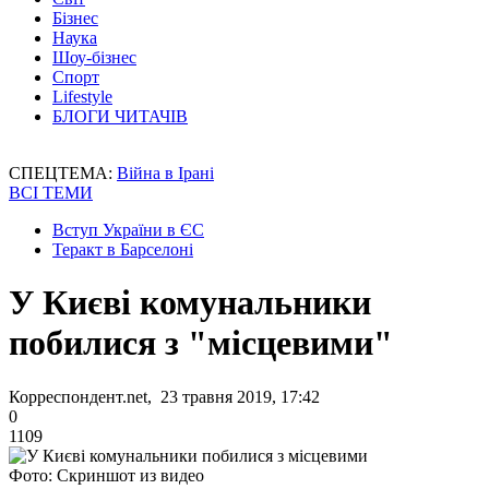
Бізнес
Наука
Шоу-бізнес
Спорт
Lifestyle
БЛОГИ ЧИТАЧІВ
СПЕЦТЕМА:
Війна в Ірані
ВСІ ТЕМИ
Вступ України в ЄС
Теракт в Барселоні
У Києві комунальники
побилися з "місцевими"
Корреспондент.net, 23 травня 2019, 17:42
0
1109
Фото: Скриншот из видео