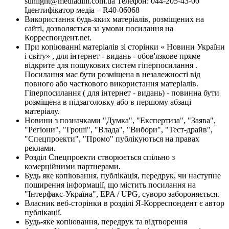
sunlight@mediadim.com.ua
Телефон: 044-205-43-00
Ідентифікатор медіа – R40-06068
Використання будь-яких матеріалів, розміщених на
сайті, дозволяється за умови посилання на
Корреспондент.net.
При копіюванні матеріалів зі сторінки « Новини України
і світу» , для інтернет - видань - обов'язкове пряме
відкрите для пошукових систем гіперпосилання .
Посилання має бути розміщена в незалежності від
повного або часткового використання матеріалів.
Гіперпосилання ( для інтернет - видань) - повинна бути
розміщена в підзаголовку або в першому абзаці
матеріалу.
Новини з позначками "Думка", "Експертиза", "Заява",
"Регіони", "Гроші", "Влада", "Вибори", "Тест-драйв",
"Спецпроекти", "Промо" публікуються на правах
реклами.
Розділ Спецпроекти створюється спільно з
комерційними партнерами.
Будь яке копіювання, публікація, передрук, чи наступне
поширення інформації, що містить посилання на
"Інтерфакс-Україна", EPA / UPG, суворо забороняється.
Власник веб-сторінки в розділі Я-Корреспондент є автор
публікації.
Будь-яке копіювання, передрук та відтворення