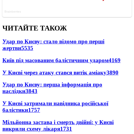
ЧИТАЙТЕ ТАКОЖ
Удар по Києву: стало відомо про перші
жертви
5535
Київ під масованим балістичним ударом
4169
У Києві через атаку стався витік аміаку
3890
Удар по Києву: перша інформація про
наслідки
3843
У Києві затримали навідника російської
балістики
1757
Мільйонна застава і смерть двійні: у Києві
викрили схему лікаря
1731