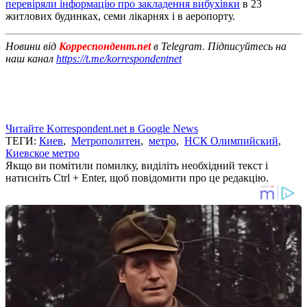
перевіряли інформацію про закладення вибухівки
в 23
житлових будинках, семи лікарнях і в аеропорту.
Новини від
Корреспондент.net
в Telegram. Підписуйтесь на
наш канал
https://t.me/korrespondentnet
Читайте Korrespondent.net в Google News
ТЕГИ:
Киев
,
Метрополитен
,
метро
,
НСК Олимпийский
,
Киевское метро
Якщо ви помітили помилку, виділіть необхідний текст і
натисніть Ctrl + Enter, щоб повідомити про це редакцію.