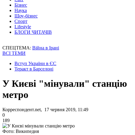
Бізнес
Наука
Шоу-бізнес
Спорт
Lifestyle
БЛОГИ ЧИТАЧІВ
СПЕЦТЕМА:
Війна в Ірані
ВСІ ТЕМИ
Вступ України в ЄС
Теракт в Барселоні
У Києві "мінували" станцію
метро
Корреспондент.net, 17 червня 2019, 11:49
0
189
Фото: Википедия