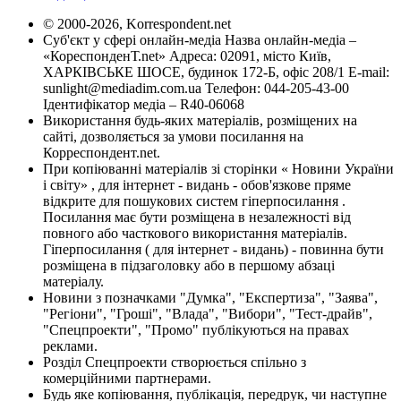
© 2000-2026, Korrespondent.net
Суб'єкт у сфері онлайн-медіа Назва онлайн-медіа –
«КореспонденТ.net» Адреса: 02091, місто Київ,
ХАРКІВСЬКЕ ШОСЕ, будинок 172-Б, офіс 208/1 E-mail:
sunlight@mediadim.com.ua
Телефон: 044-205-43-00
Ідентифікатор медіа – R40-06068
Використання будь-яких матеріалів, розміщених на
сайті, дозволяється за умови посилання на
Корреспондент.net.
При копіюванні матеріалів зі сторінки « Новини України
і світу» , для інтернет - видань - обов'язкове пряме
відкрите для пошукових систем гіперпосилання .
Посилання має бути розміщена в незалежності від
повного або часткового використання матеріалів.
Гіперпосилання ( для інтернет - видань) - повинна бути
розміщена в підзаголовку або в першому абзаці
матеріалу.
Новини з позначками "Думка", "Експертиза", "Заява",
"Регіони", "Гроші", "Влада", "Вибори", "Тест-драйв",
"Спецпроекти", "Промо" публікуються на правах
реклами.
Розділ Спецпроекти створюється спільно з
комерційними партнерами.
Будь яке копіювання, публікація, передрук, чи наступне