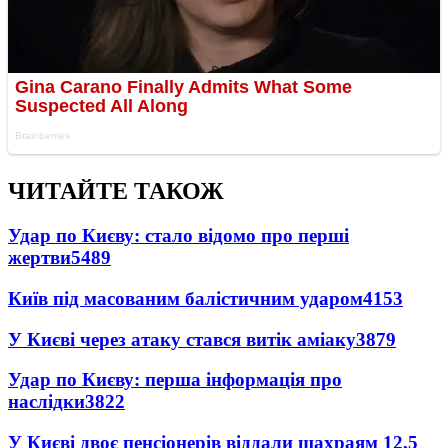
ЧИТАЙТЕ ТАКОЖ
Удар по Києву: стало відомо про перші
жертви
5489
Київ під масованим балістичним ударом
4153
У Києві через атаку стався витік аміаку
3879
Удар по Києву: перша інформація про
наслідки
3822
У Києві двоє пенсіонерів віддали шахраям 12,5