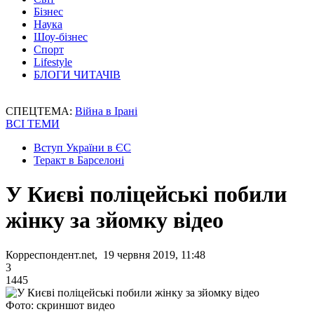
Бізнес
Наука
Шоу-бізнес
Спорт
Lifestyle
БЛОГИ ЧИТАЧІВ
СПЕЦТЕМА:
Війна в Ірані
ВСІ ТЕМИ
Вступ України в ЄС
Теракт в Барселоні
У Києві поліцейські побили
жінку за зйомку відео
Корреспондент.net, 19 червня 2019, 11:48
3
1445
Фото: скриншот видео