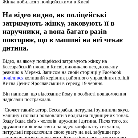
Жінка побилася з поліцейськими в Києві
На відео видно, як поліцейські
затримують жінку, заковують її в
наручники, а вона багато разів
повторює, що в машині на неї чекає
дитина.
Відео, на якому поліцейські затримують жінку на
Бессарабській площі в Києві, викликало неоднозначну
реакцію в Мережі. Записом на своїй сторінці у Facebook
поділився
колишній керівник районного управління поліції
Києва Денис Ярославський в середу, 19 червня.
Він написав, що відеозапис йому в особисті повідомлення
надіслали постраждалі.
"Сюжет такий: затор, Бессарабка, патрульні зупинили якусь
машину і почали розмовляти з водієм на підвищених тонах.
Ззаду їхала сім'я - чоловік, дружина і дитина. Після того, як
дружина вирішила зняти на відео конфліктну ситуацію,
патрульні переключили свою увагу на неї, забувши про
зупинене ними раніше авто. Все закінчилося затриманням