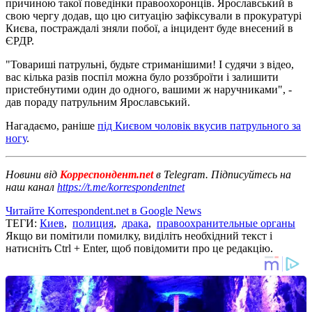
причиною такої поведінки правоохоронців. Ярославський в
свою чергу додав, що цю ситуацію зафіксували в прокуратурі
Києва, постраждалі зняли побої, а інцидент буде внесений в
ЄРДР.
"Товариші патрульні, будьте стриманішими! І судячи з відео,
вас кілька разів поспіл можна було роззброїти і залишити
пристебнутими один до одного, вашими ж наручниками", -
дав пораду патрульним Ярославський.
Нагадаємо, раніше
під Києвом чоловік вкусив патрульного за
ногу
.
Новини від
Корреспондент.net
в Telegram. Підписуйтесь на
наш канал
https://t.me/korrespondentnet
Читайте Korrespondent.net в Google News
ТЕГИ:
Киев
,
полиция
,
драка
,
правоохранительные органы
Якщо ви помітили помилку, виділіть необхідний текст і
натисніть Ctrl + Enter, щоб повідомити про це редакцію.