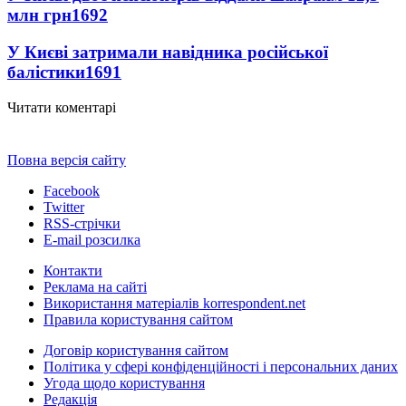
млн грн
1692
У Києві затримали навідника російської
балістики
1691
Читати коментарі
Повна версія сайту
Facebook
Twitter
RSS-стрічки
E-mail розсилка
Контакти
Реклама на сайті
Використання матеріалів korrespondent.net
Правила користування сайтом
Договір користування сайтом
Політика у сфері конфіденційності і персональних даних
Угода щодо користування
Редакція