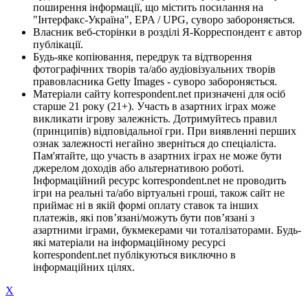
поширення інформації, що містить посилання на
"Інтерфакс-Україна", EPA / UPG, суворо забороняється.
Власник веб-сторінки в розділі Я-Корреспондент є автор
публікації.
Будь-яке копіювання, передрук та відтворення
фотографічних творів та/або аудіовізуальних творів
правовласника Getty Images - суворо забороняється.
Матеріали сайту korrespondent.net призначені для осіб
старше 21 року (21+). Участь в азартних іграх може
викликати ігрову залежність. Дотримуйтесь правил
(принципів) відповідальної гри. При виявленні перших
ознак залежності негайно зверніться до спеціаліста.
Пам'ятайте, що участь в азартних іграх не може бути
джерелом доходів або альтернативою роботі.
Інформаційний ресурс korrespondent.net не проводить
ігри на реальні та/або віртуальні гроші, також сайт не
приймає ні в якій формі оплату ставок та інших
платежів, які пов’язані/можуть бути пов’язані з
азартними іграми, букмекерами чи тоталізаторами. Будь-
які матеріали на інформаційному ресурсі
korrespondent.net публікуються виключно в
інформаційних цілях.
X