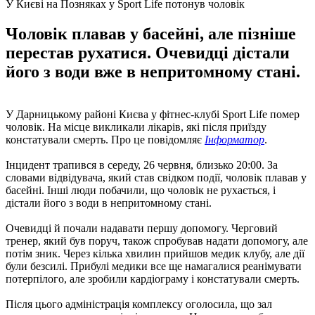
У Києві на Позняках у Sport Life потонув чоловік
Чоловік плавав у басейні, але пізніше
перестав рухатися. Очевидці дістали
його з води вже в непритомному стані.
У Дарницькому районі Києва у фітнес-клубі Sport Life помер
чоловік. На місце викликали лікарів, які після приїзду
констатували смерть. Про це повідомляє
Інформатор
.
Інцидент трапився в середу, 26 червня, близько 20:00. За
словами відвідувача, який став свідком події, чоловік плавав у
басейні. Інші люди побачили, що чоловік не рухається, і
дістали його з води в непритомному стані.
Очевидці й почали надавати першу допомогу. Черговий
тренер, який був поруч, також спробував надати допомогу, але
потім зник. Через кілька хвилин прийшов медик клубу, але дії
були безсилі. Прибулі медики все ще намагалися реанімувати
потерпілого, але зробили кардіограму і констатували смерть.
Після цього адміністрація комплексу оголосила, що зал