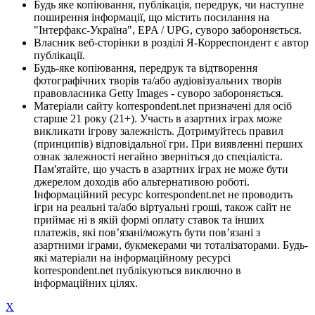
Будь яке копіювання, публікація, передрук, чи наступне
поширення інформації, що містить посилання на
"Інтерфакс-Україна", EPA / UPG, суворо забороняється.
Власник веб-сторінки в розділі Я-Корреспондент є автор
публікації.
Будь-яке копіювання, передрук та відтворення
фотографічних творів та/або аудіовізуальних творів
правовласника Getty Images - суворо забороняється.
Матеріали сайту korrespondent.net призначені для осіб
старше 21 року (21+). Участь в азартних іграх може
викликати ігрову залежність. Дотримуйтесь правил
(принципів) відповідальної гри. При виявленні перших
ознак залежності негайно зверніться до спеціаліста.
Пам'ятайте, що участь в азартних іграх не може бути
джерелом доходів або альтернативою роботі.
Інформаційний ресурс korrespondent.net не проводить
ігри на реальні та/або віртуальні гроші, також сайт не
приймає ні в якій формі оплату ставок та інших
платежів, які пов’язані/можуть бути пов’язані з
азартними іграми, букмекерами чи тоталізаторами. Будь-
які матеріали на інформаційному ресурсі
korrespondent.net публікуються виключно в
інформаційних цілях.
X