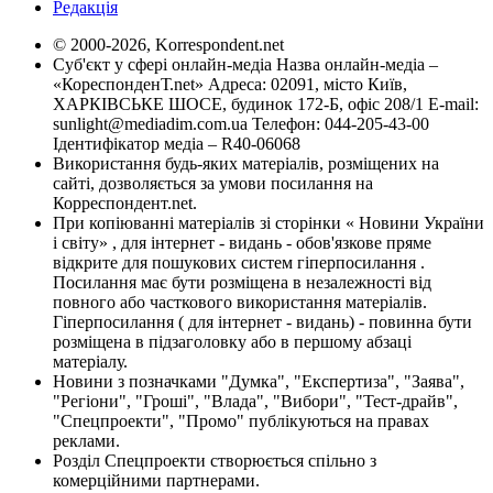
Редакція
© 2000-2026, Korrespondent.net
Суб'єкт у сфері онлайн-медіа Назва онлайн-медіа –
«КореспонденТ.net» Адреса: 02091, місто Київ,
ХАРКІВСЬКЕ ШОСЕ, будинок 172-Б, офіс 208/1 E-mail:
sunlight@mediadim.com.ua
Телефон: 044-205-43-00
Ідентифікатор медіа – R40-06068
Використання будь-яких матеріалів, розміщених на
сайті, дозволяється за умови посилання на
Корреспондент.net.
При копіюванні матеріалів зі сторінки « Новини України
і світу» , для інтернет - видань - обов'язкове пряме
відкрите для пошукових систем гіперпосилання .
Посилання має бути розміщена в незалежності від
повного або часткового використання матеріалів.
Гіперпосилання ( для інтернет - видань) - повинна бути
розміщена в підзаголовку або в першому абзаці
матеріалу.
Новини з позначками "Думка", "Експертиза", "Заява",
"Регіони", "Гроші", "Влада", "Вибори", "Тест-драйв",
"Спецпроекти", "Промо" публікуються на правах
реклами.
Розділ Спецпроекти створюється спільно з
комерційними партнерами.