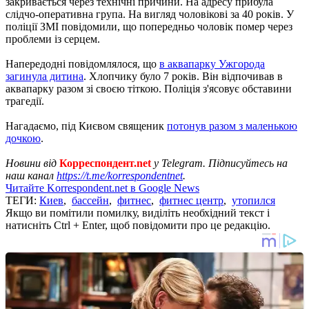
закривається через технічні причини. На адресу прибула
слідчо-оперативна група. На вигляд чоловікові за 40 років. У
поліції ЗМІ повідомили, що попередньо чоловік помер через
проблеми із серцем.
Напередодні повідомлялося, що
в аквапарку Ужгорода
загинула дитина
. Хлопчику було 7 років. Він відпочивав в
аквапарку разом зі своєю тіткою. Поліція з'ясовує обставини
трагедії.
Нагадаємо, під Києвом священик
потонув разом з маленькою
дочкою
.
Новини від
Корреспондент.net
у Telegram. Підписуйтесь на
наш канал
https://t.me/korrespondentnet
.
Читайте Korrespondent.net в Google News
ТЕГИ:
Киев
,
бассейн
,
фитнес
,
фитнес центр
,
утопился
Якщо ви помітили помилку, виділіть необхідний текст і
натисніть Ctrl + Enter, щоб повідомити про це редакцію.