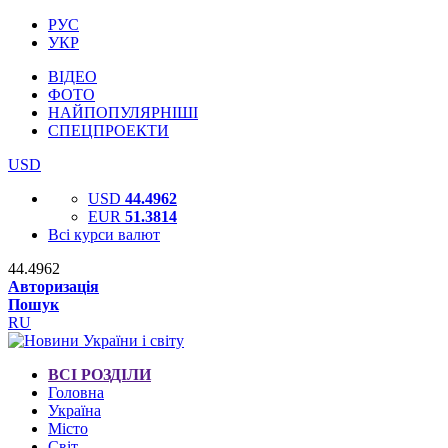
РУС
УКР
ВІДЕО
ФОТО
НАЙПОПУЛЯРНІШІ
СПЕЦПРОЕКТИ
USD
USD
44.4962
EUR
51.3814
Всі курси валют
44.4962
Авторизація
Пошук
RU
ВСІ РОЗДІЛИ
Головна
Україна
Місто
Світ