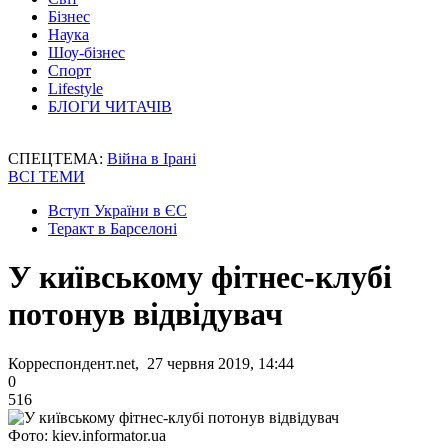
Бізнес
Наука
Шоу-бізнес
Спорт
Lifestyle
БЛОГИ ЧИТАЧІВ
СПЕЦТЕМА:
Війна в Ірані
ВСІ ТЕМИ
Вступ України в ЄС
Теракт в Барселоні
У київському фітнес-клубі
потонув відвідувач
Корреспондент.net, 27 червня 2019, 14:44
0
516
Фото: kiev.informator.ua