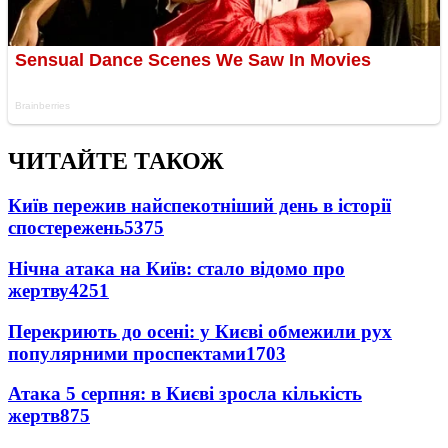
ЧИТАЙТЕ ТАКОЖ
Київ пережив найспекотніший день в історії
спостережень
5375
Нічна атака на Київ: стало відомо про
жертву
4251
Перекриють до осені: у Києві обмежили рух
популярними проспектами
1703
Атака 5 серпня: в Києві зросла кількість
жертв
875