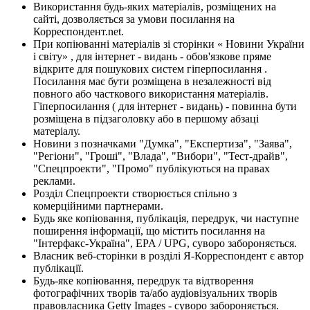
Використання будь-яких матеріалів, розміщених на
сайті, дозволяється за умови посилання на
Корреспондент.net.
При копіюванні матеріалів зі сторінки « Новини України
і світу» , для інтернет - видань - обов'язкове пряме
відкрите для пошукових систем гіперпосилання .
Посилання має бути розміщена в незалежності від
повного або часткового використання матеріалів.
Гіперпосилання ( для інтернет - видань) - повинна бути
розміщена в підзаголовку або в першому абзаці
матеріалу.
Новини з позначками "Думка", "Експертиза", "Заява",
"Регіони", "Гроші", "Влада", "Вибори", "Тест-драйв",
"Спецпроекти", "Промо" публікуються на правах
реклами.
Розділ Спецпроекти створюється спільно з
комерційними партнерами.
Будь яке копіювання, публікація, передрук, чи наступне
поширення інформації, що містить посилання на
"Інтерфакс-Україна", EPA / UPG, суворо забороняється.
Власник веб-сторінки в розділі Я-Корреспондент є автор
публікації.
Будь-яке копіювання, передрук та відтворення
фотографічних творів та/або аудіовізуальних творів
правовласника Getty Images - суворо забороняється.