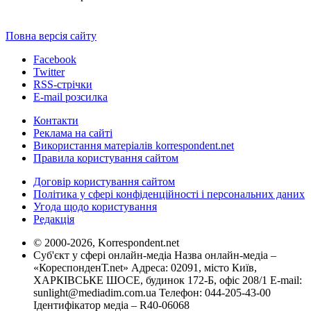
Повна версія сайту
Facebook
Twitter
RSS-стрічки
E-mail розсилка
Контакти
Реклама на сайті
Використання матеріалів korrespondent.net
Правила користування сайтом
Договір користування сайтом
Політика у сфері конфіденційності і персональних даних
Угода щодо користування
Редакція
© 2000-2026, Korrespondent.net
Суб'єкт у сфері онлайн-медіа Назва онлайн-медіа –
«КореспонденТ.net» Адреса: 02091, місто Київ,
ХАРКІВСЬКЕ ШОСЕ, будинок 172-Б, офіс 208/1 E-mail:
sunlight@mediadim.com.ua
Телефон: 044-205-43-00
Ідентифікатор медіа – R40-06068