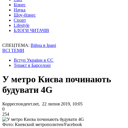
Бізнес
Наука
Шоу-бізнес
Спорт
Lifestyle
БЛОГИ ЧИТАЧІВ
СПЕЦТЕМА:
Війна в Ірані
ВСІ ТЕМИ
Вступ України в ЄС
Теракт в Барселоні
У метро Києва починають
будувати 4G
Корреспондент.net, 22 липня 2019, 10:05
0
254
Фото: Киевский метрополитен/Facebook