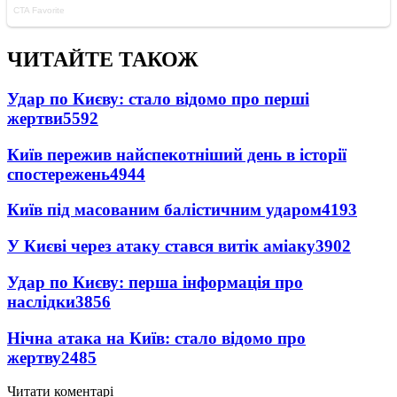
ЧИТАЙТЕ ТАКОЖ
Удар по Києву: стало відомо про перші
жертви
5592
Київ пережив найспекотніший день в історії
спостережень
4944
Київ під масованим балістичним ударом
4193
У Києві через атаку стався витік аміаку
3902
Удар по Києву: перша інформація про
наслідки
3856
Нічна атака на Київ: стало відомо про
жертву
2485
Читати коментарі