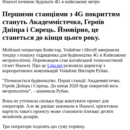
Huawei починає будувати 4G в київському метро
Першими станціями з 4G покриттям
стануть Академмістечко, Героїв
Дніпра і Сирець. Ймовірно, це
станеться до кінця цього року.
Мобільні оператори Київстар, Vodafone і lifecell завершили
тендер з пошуку підрядника для будівництва 4G в Київському
метрополітені. Переможцем став китайський технологічний
гігант Huawei. Про це
Liga.net
розповіла директор з
корпоративних комунікацій Vodafone Вікторія Рубан.
"Починається будівництво. Перші станції: Академмістечко,
Героїв Дніпра і Сирець. До кінця 2020 буде покритий весь
метрополітен", - зазначила Рубан.
Вона не уточнила скільки буде коштувати проект для
операторів. Але як раніше зазначали в Huawei, орієнтовна
вартість такого проекту може становити близько десяти
мільйонів доларів.
Три оператори поділять цю суму порівну.