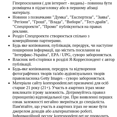
Гіперпосилання ( для інтернет - видань) - повинна бути
розміщена в підзаголовку або в першому абзаці
матеріалу.
Новини з позначками "Думка", "Експертиза", "Заява",
"Регіони", "Гроші", "Влада", "Вибори", "Тест-драйв",
"Спецпроекти", "Промо" публікуються на правах
реклами.
Розділ Спецпроекти створюється спільно з
комерційними партнерами.
Будь яке копіювання, публікація, передрук, чи наступне
поширення інформації, що містить посилання на
"Інтерфакс-Україна", EPA / UPG, суворо забороняється.
Власник веб-сторінки в розділі Я-Корреспондент є автор
публікації.
Будь-яке копіювання, передрук та відтворення
фотографічних творів та/або аудіовізуальних творів
правовласника Getty Images - суворо забороняється.
Матеріали сайту korrespondent.net призначені для осіб
старше 21 року (21+). Участь в азартних іграх може
викликати ігрову залежність. Дотримуйтесь правил
(принципів) відповідальної гри. При виявленні перших
ознак залежності негайно зверніться до спеціаліста.
Пам'ятайте, що участь в азартних іграх не може бути
джерелом доходів або альтернативою роботі.
Інформаційний ресурс korrespondent.net не проводить