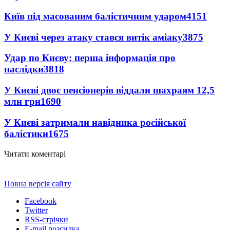
Київ під масованим балістичним ударом
4151
У Києві через атаку стався витік аміаку
3875
Удар по Києву: перша інформація про
наслідки
3818
У Києві двоє пенсіонерів віддали шахраям 12,5
млн грн
1690
У Києві затримали навідника російської
балістики
1675
Читати коментарі
Повна версія сайту
Facebook
Twitter
RSS-стрічки
E-mail розсилка