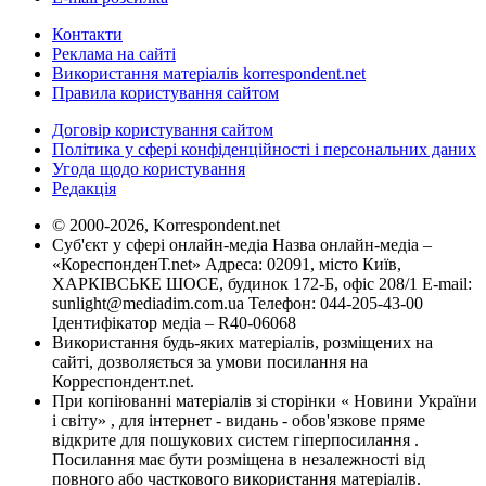
Контакти
Реклама на сайті
Використання матеріалів korrespondent.net
Правила користування сайтом
Договір користування сайтом
Політика у сфері конфіденційності і персональних даних
Угода щодо користування
Редакція
© 2000-2026, Korrespondent.net
Суб'єкт у сфері онлайн-медіа Назва онлайн-медіа –
«КореспонденТ.net» Адреса: 02091, місто Київ,
ХАРКІВСЬКЕ ШОСЕ, будинок 172-Б, офіс 208/1 E-mail:
sunlight@mediadim.com.ua
Телефон: 044-205-43-00
Ідентифікатор медіа – R40-06068
Використання будь-яких матеріалів, розміщених на
сайті, дозволяється за умови посилання на
Корреспондент.net.
При копіюванні матеріалів зі сторінки « Новини України
і світу» , для інтернет - видань - обов'язкове пряме
відкрите для пошукових систем гіперпосилання .
Посилання має бути розміщена в незалежності від
повного або часткового використання матеріалів.