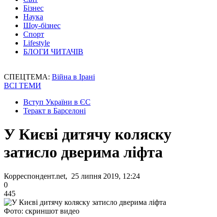
Бізнес
Наука
Шоу-бізнес
Спорт
Lifestyle
БЛОГИ ЧИТАЧІВ
СПЕЦТЕМА:
Війна в Ірані
ВСІ ТЕМИ
Вступ України в ЄС
Теракт в Барселоні
У Києві дитячу коляску
затисло дверима ліфта
Корреспондент.net, 25 липня 2019, 12:24
0
445
Фото: скриншот видео