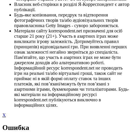
Власник веб-сторінки в розділі Я-Корреспондент є автор
публікації.
Будь-яке копіювання, передрук та відтворення
фотографічних творів та/або аудіовізуальних творів
правовласника Getty Images - суворо забороняється.
Матеріали сайту korrespondent.net призначені для осіб
старше 21 року (21+). Участь в азартних іграх може
викликати ігрову залежність. Дотримуйтесь правил
(принципів) відповідальної гри. При виявленні перших
ознак залежності негайно зверніться до спеціаліста.
Пам'ятайте, що участь в азартних іграх не може бути
джерелом доходів або альтернативою роботі.
Інформаційний ресурс korrespondent.net не проводить
ігри на реальні та/або віртуальні гроші, також сайт не
приймає ні в якій формі оплату ставок та інших
платежів, які пов’язані/можуть бути пов’язані з
азартними іграми, букмекерами чи тоталізаторами. Будь-
які матеріали на інформаційному ресурсі
korrespondent.net публікуються виключно в
інформаційних цілях.
X
Ошибка