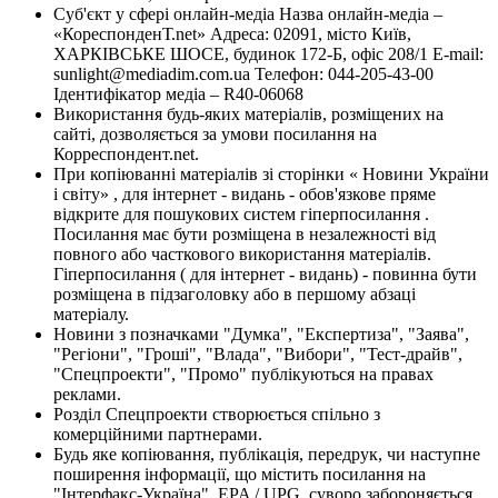
Суб'єкт у сфері онлайн-медіа Назва онлайн-медіа –
«КореспонденТ.net» Адреса: 02091, місто Київ,
ХАРКІВСЬКЕ ШОСЕ, будинок 172-Б, офіс 208/1 E-mail:
sunlight@mediadim.com.ua
Телефон: 044-205-43-00
Ідентифікатор медіа – R40-06068
Використання будь-яких матеріалів, розміщених на
сайті, дозволяється за умови посилання на
Корреспондент.net.
При копіюванні матеріалів зі сторінки « Новини України
і світу» , для інтернет - видань - обов'язкове пряме
відкрите для пошукових систем гіперпосилання .
Посилання має бути розміщена в незалежності від
повного або часткового використання матеріалів.
Гіперпосилання ( для інтернет - видань) - повинна бути
розміщена в підзаголовку або в першому абзаці
матеріалу.
Новини з позначками "Думка", "Експертиза", "Заява",
"Регіони", "Гроші", "Влада", "Вибори", "Тест-драйв",
"Спецпроекти", "Промо" публікуються на правах
реклами.
Розділ Спецпроекти створюється спільно з
комерційними партнерами.
Будь яке копіювання, публікація, передрук, чи наступне
поширення інформації, що містить посилання на
"Інтерфакс-Україна", EPA / UPG, суворо забороняється.