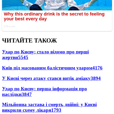
ЧИТАЙТЕ ТАКОЖ
Удар по Києву: стало відомо про перші
жертви
5545
Київ під масованим балістичним ударом
4176
У Києві через атаку стався витік аміаку
3894
Удар по Києву: перша інформація про
наслідки
3847
Мільйонна застава і смерть двійні: у Києві
викрили схему лікаря
1793