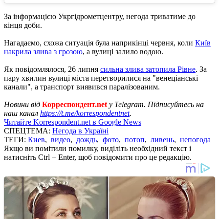
За інформацією Укргідрометцентру, негода триватиме до
кінця доби.
Нагадаємо, схожа ситуація була наприкінці червня, коли
Київ
накрила злива з грозою
, а вулиці залило водою.
Як повідомлялося, 26 липня
сильна злива затопила Рівне
. За
пару хвилин вулиці міста перетворилися на "венеціанські
канали", а транспорт виявився паралізованим.
Новини від
Корреспондент.net
у Telegram. Підписуйтесь на
наш канал
https://t.me/korrespondentnet
.
Читайте Korrespondent.net в Google News
СПЕЦТЕМА:
Негода в Україні
ТЕГИ:
Киев
,
видео
,
дождь
,
фото
,
потоп
,
ливень
,
непогода
Якщо ви помітили помилку, виділіть необхідний текст і
натисніть Ctrl + Enter, щоб повідомити про це редакцію.