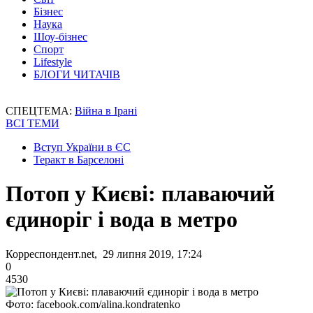
Бізнес
Наука
Шоу-бізнес
Спорт
Lifestyle
БЛОГИ ЧИТАЧІВ
СПЕЦТЕМА:
Війна в Ірані
ВСІ ТЕМИ
Вступ України в ЄС
Теракт в Барселоні
Потоп у Києві: плаваючий
єдиноріг і вода в метро
Корреспондент.net, 29 липня 2019, 17:24
0
4530
Фото: facebook.com/alina.kondratenko