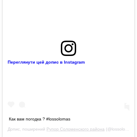
Переглянути цей допис в Instagram
Как вам погодка ? #lossolomas
Допис, поширений
Рупор Соломенского района
(@lossolomas.ua)