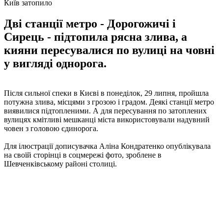
Київ затопило
Дві станції метро - Дорогожичі і
Сирець - підтопила рясна злива, а
кияни пересувалися по вулиці на човні
у вигляді однорога.
Після сильної спеки в Києві в понеділок, 29 липня, пройшла
потужна злива, місцями з грозою і градом. Деякі станції метро
виявилися підтопленими. А для пересування по затоплених
вулицях кмітливі мешканці міста використовували надувний
човен з головою єдинорога.
Для ілюстрації дописувачка Аліна Кондратенко опублікувала
на своїй сторінці в соцмережі фото, зроблене в
Шевченківському районі столиці.