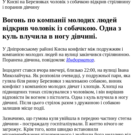
У Києві на Березняках чоловік з собачкою відкрив стрілянину
і поранив дівчину
Вогонь по компанії молодих людей
відкрив чоловік із собачкою. Одна з
куль влучила в ногу дівчині.
У Дніпровському районі Києва конфлікт між подружжям і
компанією молодих людей на вулиці закінчився стріляниною.
Поранена дівчина, повідомляє
Информатор
.
Інцидент стався вчора ввечері, близько 22:00, на вулиці Івана
Миколайчука. Як розповіли очевидці, у подружньої пари, яка
гуляла біля ринку Березняки з маленькою собакою, виник
конфлікт з компанією молодих дівчат і хлопців. Хлопці на
підвищених тонах спілкувалися з чоловіком, і він вирішив
відповісти їм вогнем з пістолета. Одна з куль влучила в ногу
дівчині. Після цього стрілок разом з дружиною і собакою
залишив місце події.
Зазначимо, що гумова куля увійшла в передню частину стегна
дівчини - постраждалу госпіталізували. Її життю нічого не
загрожує. Крім того, копи швидко встановили
місцеперебування підозрюваного і знайшли його недалеко від