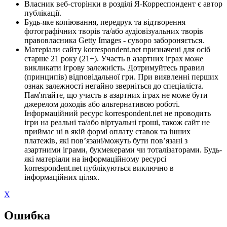
Власник веб-сторінки в розділі Я-Корреспондент є автор
публікації.
Будь-яке копіювання, передрук та відтворення
фотографічних творів та/або аудіовізуальних творів
правовласника Getty Images - суворо забороняється.
Матеріали сайту korrespondent.net призначені для осіб
старше 21 року (21+). Участь в азартних іграх може
викликати ігрову залежність. Дотримуйтесь правил
(принципів) відповідальної гри. При виявленні перших
ознак залежності негайно зверніться до спеціаліста.
Пам'ятайте, що участь в азартних іграх не може бути
джерелом доходів або альтернативою роботі.
Інформаційний ресурс korrespondent.net не проводить
ігри на реальні та/або віртуальні гроші, також сайт не
приймає ні в якій формі оплату ставок та інших
платежів, які пов’язані/можуть бути пов’язані з
азартними іграми, букмекерами чи тоталізаторами. Будь-
які матеріали на інформаційному ресурсі
korrespondent.net публікуються виключно в
інформаційних цілях.
X
Ошибка