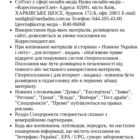
Суб'єкт у сфері онлайн-медіа Назва онлайн-медіа –
«КореспонденТ.net» Адреса: 02091, місто Київ,
ХАРКІВСЬКЕ ШОСЕ, будинок 172-Б, офіс 208/1 E-mail:
sunlight@mediadim.com.ua
Телефон: 044-205-43-00
Ідентифікатор медіа – R40-06068
Використання будь-яких матеріалів, розміщених на
сайті, дозволяється за умови посилання на
Корреспондент.net.
При копіюванні матеріалів зі сторінки « Новини України
і світу» , для інтернет - видань - обов'язкове пряме
відкрите для пошукових систем гіперпосилання .
Посилання має бути розміщена в незалежності від
повного або часткового використання матеріалів.
Гіперпосилання ( для інтернет - видань) - повинна бути
розміщена в підзаголовку або в першому абзаці
матеріалу.
Новини з позначками "Думка", "Експертиза", "Заява",
"Регіони", "Гроші", "Влада", "Вибори", "Тест-драйв",
"Спецпроекти", "Промо" публікуються на правах
реклами.
Розділ Спецпроекти створюється спільно з
комерційними партнерами.
Будь яке копіювання, публікація, передрук, чи наступне
поширення інформації, що містить посилання на
"Інтерфакс-Україна", EPA / UPG, суворо забороняється.