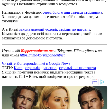
будинку. Обставини стрілянини з'ясовуються.
Нагадаємо, в Чернівцях
серед білого дня сталася стрілянина
.
За попередніми даними, все почалося з бійки між чотирма
хлопцями.
А в Києві
закривавлений чоловік стріляв по натовпу
.
Компанія з двадцяти осіб напала на перехожого, який почав
захищатися за допомогою пістолета.
Новини від
Корреспондент.net
в Telegram. Підписуйтесь на
наш канал
https://t.me/korrespondentnet
Читайте Korrespondent.net в Google News
ТЕГИ:
Киев
,
стрельба
,
ранение
,
стрельба из пистолета
Якщо ви помітили помилку, виділіть необхідний текст і
натисніть Ctrl + Enter, щоб повідомити про це редакцію.