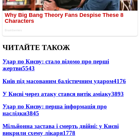
ЧИТАЙТЕ ТАКОЖ
Удар по Києву: стало відомо про перші
жертви
5543
Київ під масованим балістичним ударом
4176
У Києві через атаку стався витік аміаку
3893
Удар по Києву: перша інформація про
наслідки
3845
Мільйонна застава і смерть двійні: у Києві
викрили схему лікаря
1778