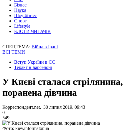
Бізнес
Наука
Шоу-бізнес
Спорт
Lifestyle
БЛОГИ ЧИТАЧІВ
СПЕЦТЕМА:
Війна в Ірані
ВСІ ТЕМИ
Вступ України в ЄС
Теракт в Барселоні
У Києві сталася стрілянина,
поранена дівчина
Корреспондент.net, 30 липня 2019, 09:43
0
549
Фото: kiev.informator.ua