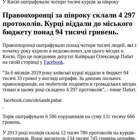
У Києві оштрафували чотири тисячі курців за півроку
Правоохоронці за півроку склали 4 297
протоколів. Курці віддали до міського
бюджету понад 94 тисячі гривень.
Правоохоронці оштрафували понад чотири тисячі людей, які з
початку року курили в недозволених для цього місцях в
Києві. Про це повідомив депутат Київради Олександр Пабат
на своїй сторінці у
Facebook
.
"За 6 місяців 2019 року київські курці віддали в бюджет 94
тисячі 33 гривні у вигляді штрафів. За даними пильних
правоохоронців, на любителів подиміти в громадських місцях
тільки в цьому році складено 4 297 протоколів", - пише Пабат.
facebook.com/olexandr.pabat
Торік оштрафували 6 596 порушників на суму 131 тисячу 666
гривень.
У 2013 році поліція склала 12 тисяч 780 протоколів на курців-
порушників. Вони заплатили 134 тисячі 745 гривень штрафів.