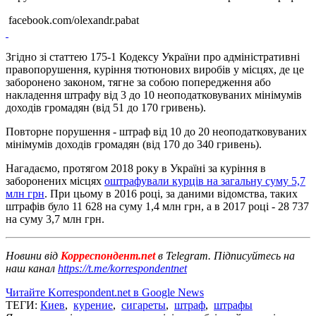
facebook.com/olexandr.pabat
Згідно зі статтею 175-1 Кодексу України про адміністративні
правопорушення, куріння тютюнових виробів у місцях, де це
заборонено законом, тягне за собою попередження або
накладення штрафу від 3 до 10 неоподатковуваних мінімумів
доходів громадян (від 51 до 170 гривень).
Повторне порушення - штраф від 10 до 20 неоподатковуваних
мінімумів доходів громадян (від 170 до 340 гривень).
Нагадаємо, протягом 2018 року в Україні за куріння в
заборонених місцях
оштрафували курців на загальну суму 5,7
млн ​​грн
. При цьому в 2016 році, за даними відомства, таких
штрафів було 11 628 на суму 1,4 млн грн, а в 2017 році - 28 737
на суму 3,7 млн ​​грн.
Новини від
Корреспондент.net
в Telegram. Підписуйтесь на
наш канал
https://t.me/korrespondentnet
Читайте Korrespondent.net в Google News
ТЕГИ:
Киев
,
курение
,
сигареты
,
штраф
,
штрафы