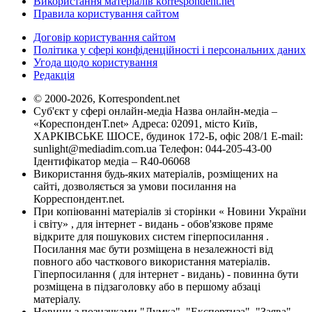
Використання матеріалів korrespondent.net
Правила користування сайтом
Договір користування сайтом
Політика у сфері конфіденційності і персональних даних
Угода щодо користування
Редакція
© 2000-2026, Korrespondent.net
Суб'єкт у сфері онлайн-медіа Назва онлайн-медіа –
«КореспонденТ.net» Адреса: 02091, місто Київ,
ХАРКІВСЬКЕ ШОСЕ, будинок 172-Б, офіс 208/1 E-mail:
sunlight@mediadim.com.ua
Телефон: 044-205-43-00
Ідентифікатор медіа – R40-06068
Використання будь-яких матеріалів, розміщених на
сайті, дозволяється за умови посилання на
Корреспондент.net.
При копіюванні матеріалів зі сторінки « Новини України
і світу» , для інтернет - видань - обов'язкове пряме
відкрите для пошукових систем гіперпосилання .
Посилання має бути розміщена в незалежності від
повного або часткового використання матеріалів.
Гіперпосилання ( для інтернет - видань) - повинна бути
розміщена в підзаголовку або в першому абзаці
матеріалу.
Новини з позначками "Думка", "Експертиза", "Заява",