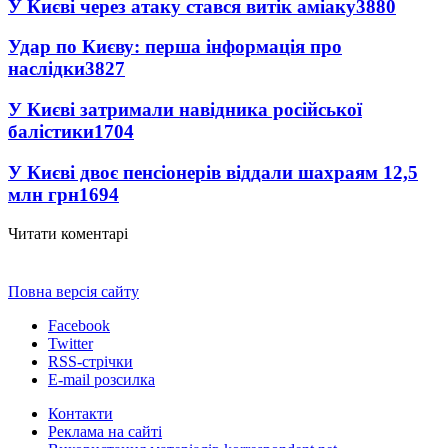
У Києві через атаку стався витік аміаку
3880
Удар по Києву: перша інформація про
наслідки
3827
У Києві затримали навідника російської
балістики
1704
У Києві двоє пенсіонерів віддали шахраям 12,5
млн грн
1694
Читати коментарі
Повна версія сайту
Facebook
Twitter
RSS-стрічки
E-mail розсилка
Контакти
Реклама на сайті