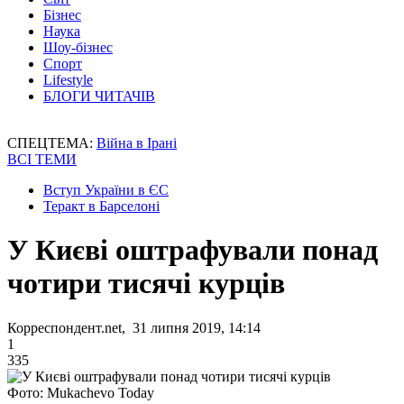
Бізнес
Наука
Шоу-бізнес
Спорт
Lifestyle
БЛОГИ ЧИТАЧІВ
СПЕЦТЕМА:
Війна в Ірані
ВСІ ТЕМИ
Вступ України в ЄС
Теракт в Барселоні
У Києві оштрафували понад
чотири тисячі курців
Корреспондент.net, 31 липня 2019, 14:14
1
335
Фото: Mukachevo Today