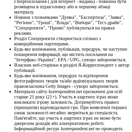
Гіперпосилання ( для інтернет - видань) - повинна бути
розміщена в підзаголовку або в першому абзаці
матеріалу.
Новини з позначками "Думка", "Експертиза", "Заява",
"Регіони", "Гроші", "Влада", "Вибори", "Тест-драйв",
"Спецпроекти", "Промо" публікуються на правах
реклами.
Розділ Спецпроекти створюється спільно з
комерційними партнерами.
Будь яке копіювання, публікація, передрук, чи наступне
поширення інформації, що містить посилання на
"Інтерфакс-Україна", EPA / UPG, суворо забороняється.
Власник веб-сторінки в розділі Я-Корреспондент є автор
публікації.
Будь-яке копіювання, передрук та відтворення
фотографічних творів та/або аудіовізуальних творів
правовласника Getty Images - суворо забороняється.
Матеріали сайту korrespondent.net призначені для осіб
старше 21 року (21+). Участь в азартних іграх може
викликати ігрову залежність. Дотримуйтесь правил
(принципів) відповідальної гри. При виявленні перших
ознак залежності негайно зверніться до спеціаліста.
Пам'ятайте, що участь в азартних іграх не може бути
джерелом доходів або альтернативою роботі.
Інформаційний ресурс korrespondent.net не проводить