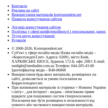
Контакти
Реклама на сайті
Використання матеріалів korrespondent.net
Правила користування сайтом
Договір користування сайтом
Політика у сфері конфіденційності і персональних даних
Угода щодо користування
Редакція
© 2000-2026, Korrespondent.net
Суб'єкт у сфері онлайн-медіа Назва онлайн-медіа –
«КореспонденТ.net» Адреса: 02091, місто Київ,
ХАРКІВСЬКЕ ШОСЕ, будинок 172-Б, офіс 208/1 E-mail:
sunlight@mediadim.com.ua
Телефон: 044-205-43-00
Ідентифікатор медіа – R40-06068
Використання будь-яких матеріалів, розміщених на
сайті, дозволяється за умови посилання на
Корреспондент.net.
При копіюванні матеріалів зі сторінки « Новини України
і світу» , для інтернет - видань - обов'язкове пряме
відкрите для пошукових систем гіперпосилання .
Посилання має бути розміщена в незалежності від
повного або часткового використання матеріалів.