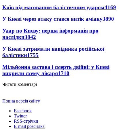
Київ під масованим балістичним ударом
4169
У Києві через атаку стався витік аміаку
3890
Удар по Києву: перша інформація про
наслідки
3842
У Києві затримали навідника російської
балістики
1755
Мільйонна застава і смерть двійні: у Києві
викрили схему лікаря
1710
Читати коментарі
Повна версія сайту
Facebook
Twitter
RSS-стрічки
E-mail розсилка