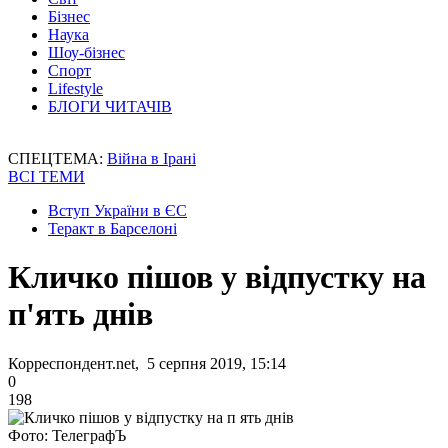
Бізнес
Наука
Шоу-бізнес
Спорт
Lifestyle
БЛОГИ ЧИТАЧІВ
СПЕЦТЕМА:
Війна в Ірані
ВСІ ТЕМИ
Вступ України в ЄС
Теракт в Барселоні
Кличко пішов у відпустку на
п'ять днів
Корреспондент.net, 5 серпня 2019, 15:14
0
198
Фото: ТелеграфЪ