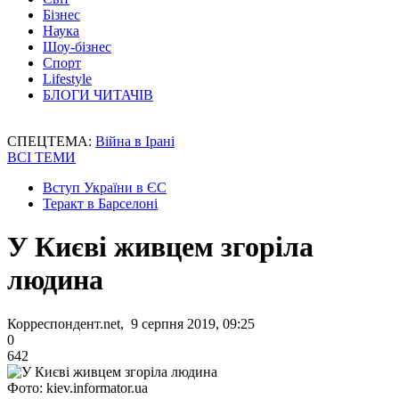
Бізнес
Наука
Шоу-бізнес
Спорт
Lifestyle
БЛОГИ ЧИТАЧІВ
СПЕЦТЕМА:
Війна в Ірані
ВСІ ТЕМИ
Вступ України в ЄС
Теракт в Барселоні
У Києві живцем згоріла
людина
Корреспондент.net, 9 серпня 2019, 09:25
0
642
Фото: kiev.informator.ua