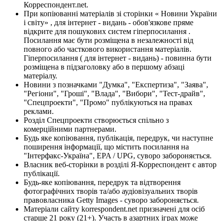
Корреспондент.net.
При копіюванні матеріалів зі сторінки « Новини України
і світу» , для інтернет - видань - обов'язкове пряме
відкрите для пошукових систем гіперпосилання .
Посилання має бути розміщена в незалежності від
повного або часткового використання матеріалів.
Гіперпосилання ( для інтернет - видань) - повинна бути
розміщена в підзаголовку або в першому абзаці
матеріалу.
Новини з позначками "Думка", "Експертиза", "Заява",
"Регіони", "Гроші", "Влада", "Вибори", "Тест-драйв",
"Спецпроекти", "Промо" публікуються на правах
реклами.
Розділ Спецпроекти створюється спільно з
комерційними партнерами.
Будь яке копіювання, публікація, передрук, чи наступне
поширення інформації, що містить посилання на
"Інтерфакс-Україна", EPA / UPG, суворо забороняється.
Власник веб-сторінки в розділі Я-Корреспондент є автор
публікації.
Будь-яке копіювання, передрук та відтворення
фотографічних творів та/або аудіовізуальних творів
правовласника Getty Images - суворо забороняється.
Матеріали сайту korrespondent.net призначені для осіб
старше 21 року (21+). Участь в азартних іграх може