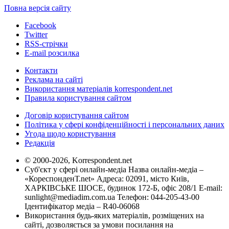
Повна версія сайту
Facebook
Twitter
RSS-стрічки
E-mail розсилка
Контакти
Реклама на сайті
Використання матеріалів korrespondent.net
Правила користування сайтом
Договір користування сайтом
Політика у сфері конфіденційності і персональних даних
Угода щодо користування
Редакція
© 2000-2026, Korrespondent.net
Суб'єкт у сфері онлайн-медіа Назва онлайн-медіа –
«КореспонденТ.net» Адреса: 02091, місто Київ,
ХАРКІВСЬКЕ ШОСЕ, будинок 172-Б, офіс 208/1 E-mail:
sunlight@mediadim.com.ua
Телефон: 044-205-43-00
Ідентифікатор медіа – R40-06068
Використання будь-яких матеріалів, розміщених на
сайті, дозволяється за умови посилання на