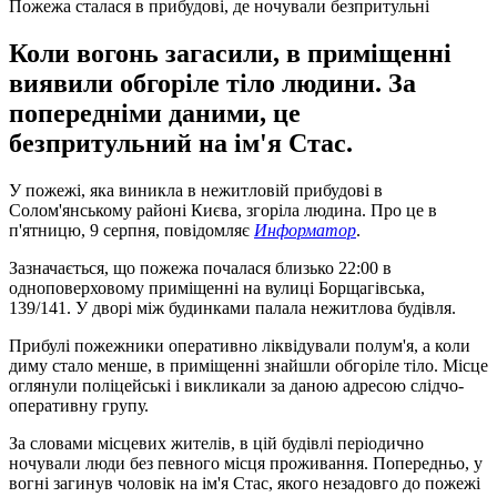
Пожежа сталася в прибудові, де ночували безпритульні
Коли вогонь загасили, в приміщенні
виявили обгоріле тіло людини. За
попередніми даними, це
безпритульний на ім'я Стас.
У пожежі, яка виникла в нежитловій прибудові в
Солом'янському районі Києва, згоріла людина. Про це в
п'ятницю, 9 серпня, повідомляє
Информатор
.
Зазначається, що пожежа почалася близько 22:00 в
одноповерховому приміщенні на вулиці Борщагівська,
139/141. У дворі між будинками палала нежитлова будівля.
Прибулі пожежники оперативно ліквідували полум'я, а коли
диму стало менше, в приміщенні знайшли обгоріле тіло. Місце
оглянули поліцейські і викликали за даною адресою слідчо-
оперативну групу.
За словами місцевих жителів, в цій будівлі періодично
ночували люди без певного місця проживання. Попередньо, у
вогні загинув чоловік на ім'я Стас, якого незадовго до пожежі