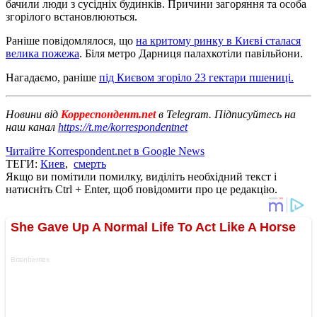
бачили люди з сусідніх будинків. Причини загоряння та особа
згорілого встановлюються.
Раніше повідомлялося, що
на критому ринку в Києві сталася
велика пожежа
. Біля метро Дарниця палахкотіли павільйони.
Нагадаємо, раніше
під Києвом згоріло 23 гектари пшениці.
Новини від
Корреспондент.net
в Telegram. Підписуйтесь на
наш канал
https://t.me/korrespondentnet
Читайте Korrespondent.net в Google News
ТЕГИ:
Киев
,
смерть
Якщо ви помітили помилку, виділіть необхідний текст і
натисніть Ctrl + Enter, щоб повідомити про це редакцію.