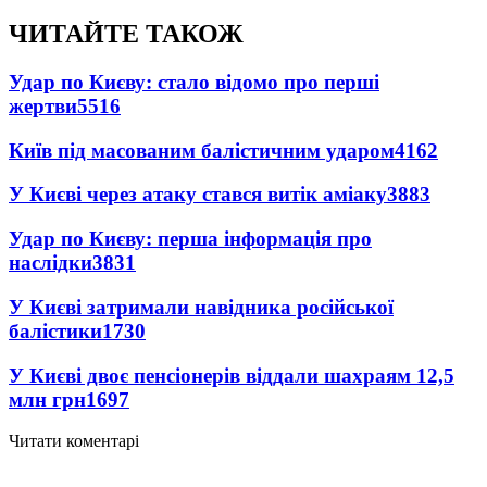
ЧИТАЙТЕ ТАКОЖ
Удар по Києву: стало відомо про перші
жертви
5516
Київ під масованим балістичним ударом
4162
У Києві через атаку стався витік аміаку
3883
Удар по Києву: перша інформація про
наслідки
3831
У Києві затримали навідника російської
балістики
1730
У Києві двоє пенсіонерів віддали шахраям 12,5
млн грн
1697
Читати коментарі