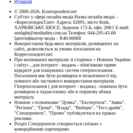
Редакція
© 2000-2026, Korrespondent.net
Суб'єкт у сфері онлайн-медіа Назва онлайн-медіа –
«КореспонденТ.net» Адреса: 02091, місто Київ,
ХАРКІВСЬКЕ ШОСЕ, будинок 172-Б, офіс 208/1 E-mail:
sunlight@mediadim.com.ua
Телефон: 044-205-43-00
Ідентифікатор медіа – R40-06068
Використання будь-яких матеріалів, розміщених на
сайті, дозволяється за умови посилання на
Корреспондент.net.
При копіюванні матеріалів зі сторінки « Новини України
і світу» , для інтернет - видань - обов'язкове пряме
відкрите для пошукових систем гіперпосилання .
Посилання має бути розміщена в незалежності від
повного або часткового використання матеріалів.
Гіперпосилання ( для інтернет - видань) - повинна бути
розміщена в підзаголовку або в першому абзаці
матеріалу.
Новини з позначками "Думка", "Експертиза", "Заява",
"Регіони", "Гроші", "Влада", "Вибори", "Тест-драйв",
"Спецпроекти", "Промо" публікуються на правах
реклами.
Розділ Спецпроекти створюється спільно з
комерційними партнерами.