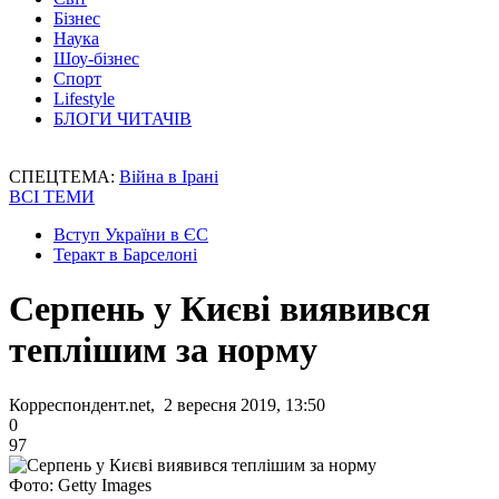
Бізнес
Наука
Шоу-бізнес
Спорт
Lifestyle
БЛОГИ ЧИТАЧІВ
СПЕЦТЕМА:
Війна в Ірані
ВСІ ТЕМИ
Вступ України в ЄС
Теракт в Барселоні
Серпень у Києві виявився
теплішим за норму
Корреспондент.net, 2 вересня 2019, 13:50
0
97
Фото: Getty Images