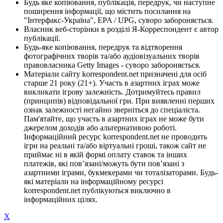
Будь яке копіювання, публікація, передрук, чи наступне
поширення інформації, що містить посилання на
"Інтерфакс-Україна", EPA / UPG, суворо забороняється.
Власник веб-сторінки в розділі Я-Корреспондент є автор
публікації.
Будь-яке копіювання, передрук та відтворення
фотографічних творів та/або аудіовізуальних творів
правовласника Getty Images - суворо забороняється.
Матеріали сайту korrespondent.net призначені для осіб
старше 21 року (21+). Участь в азартних іграх може
викликати ігрову залежність. Дотримуйтесь правил
(принципів) відповідальної гри. При виявленні перших
ознак залежності негайно зверніться до спеціаліста.
Пам'ятайте, що участь в азартних іграх не може бути
джерелом доходів або альтернативою роботі.
Інформаційний ресурс korrespondent.net не проводить
ігри на реальні та/або віртуальні гроші, також сайт не
приймає ні в якій формі оплату ставок та інших
платежів, які пов’язані/можуть бути пов’язані з
азартними іграми, букмекерами чи тоталізаторами. Будь-
які матеріали на інформаційному ресурсі
korrespondent.net публікуються виключно в
інформаційних цілях.
X