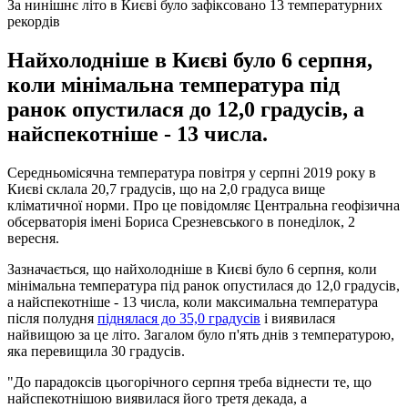
За нинішнє літо в Києві було зафіксовано 13 температурних
рекордів
Найхолодніше в Києві було 6 серпня,
коли мінімальна температура під
ранок опустилася до 12,0 градусів, а
найспекотніше - 13 числа.
Середньомісячна температура повітря у серпні 2019 року в
Києві склала 20,7 градусів, що на 2,0 градуса вище
кліматичної норми. Про це повідомляє Центральна геофізична
обсерваторія імені Бориса Срезневського в понеділок, 2
вересня.
Зазначається, що найхолодніше в Києві було 6 серпня, коли
мінімальна температура під ранок опустилася до 12,0 градусів,
а найспекотніше - 13 числа, коли максимальна температура
після полудня
піднялася до 35,0 градусів
і виявилася
найвищою за це літо. Загалом було п'ять днів з температурою,
яка перевищила 30 градусів.
"До парадоксів цьогорічного серпня треба віднести те, що
найспекотнішою виявилася його третя декада, а