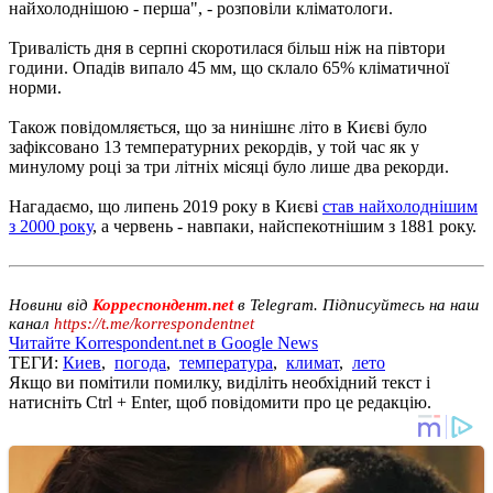
найхолоднішою - перша", - розповіли кліматологи.
Тривалість дня в серпні скоротилася більш ніж на півтори
години. Опадів випало 45 мм, що склало 65% кліматичної
норми.
Також повідомляється, що за нинішнє літо в Києві було
зафіксовано 13 температурних рекордів, у той час як у
минулому році за три літніх місяці було лише два рекорди.
Нагадаємо, що липень 2019 року в Києві
став найхолоднішим
з 2000 року
, а червень - навпаки, найспекотнішим з 1881 року.
Новини від
Корреспондент.net
в Telegram. Підписуйтесь на наш
канал
https://t.me/korrespondentnet
Читайте Korrespondent.net в Google News
ТЕГИ:
Киев
,
погода
,
температура
,
климат
,
лето
Якщо ви помітили помилку, виділіть необхідний текст і
натисніть Ctrl + Enter, щоб повідомити про це редакцію.