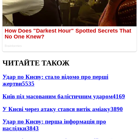
ЧИТАЙТЕ ТАКОЖ
Удар по Києву: стало відомо про перші
жертви
5535
Київ під масованим балістичним ударом
4169
У Києві через атаку стався витік аміаку
3890
Удар по Києву: перша інформація про
наслідки
3843