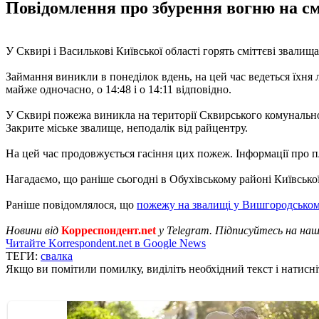
Повідомлення про збурення вогню на с
У Сквирі і Василькові Київської області горять сміттєві звалищ
Займання виникли в понеділок вдень, на цей час ведеться їхня
майже одночасно, о 14:48 і о 14:11 відповідно.
У Сквирі пожежа виникла на території Сквирського комунального
Закрите міське звалище, неподалік від райцентру.
На цей час продовжується гасіння цих пожеж. Інформації про 
Нагадаємо, що раніше сьогодні в Обухівському районі Київсько
Раніше повідомлялося, що
пожежу на звалищі у Вишгородському
Новини від
Корреспондент.net
у Telegram. Підписуйтесь на на
Читайте Korrespondent.net в Google News
ТЕГИ:
свалка
Якщо ви помітили помилку, виділіть необхідний текст і натисніт