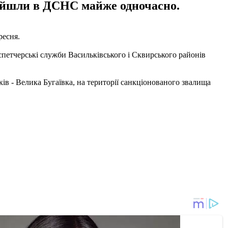
дійшли в ДСНС майже одночасно.
ресня.
спетчерські служби Васильківського і Сквирського районів
ів - Велика Бугаївка, на території санкціонованого звалища