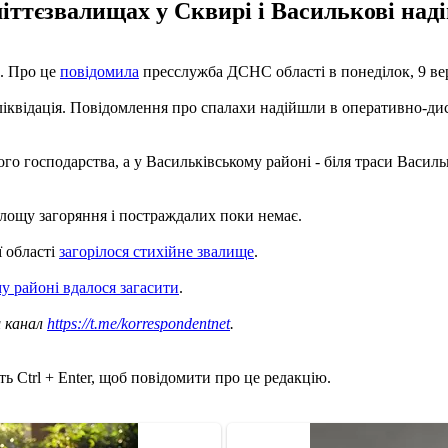
міттєзвалищах у Сквирі і Василькові на
а. Про це
повідомила
пресслужба ДСНС області в понеділок, 9 ве
 ліквідація. Повідомлення про спалахи надійшли в оперативно-ди
 господарства, а у Васильківському районі - біля траси Васильк
площу загоряння і постраждалих поки немає.
ї області
загорілося стихійне звалище
.
 районі вдалося загасити
.
ш канал
https://t.me/korrespondentnet
.
ь Ctrl + Enter, щоб повідомити про це редакцію.