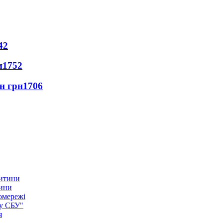
42
и
1752
лн грн
1706
тини
омережі
ку СБУ"
я