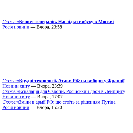
Сюжет
Бенкет генералів. Наслідки вибуху в Москві
Росія новини
— Вчора, 23:58
Сюжет
Брудні технології. Атаки РФ на вибори у Франції
Новини світу
— Вчора, 23:39
Сюжет
Ескалація для Європи. Російський дрон в Лейпцигу
Новини світу
— Вчора, 17:07
Сюжет
Зміни в армії РФ: що стоїть за рішенням Путіна
Росія новини
— Вчора, 15:20