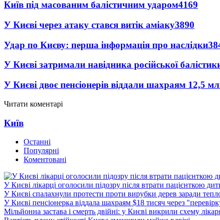
Київ під масованим балістичним ударом
4169
У Києві через атаку стався витік аміаку
3890
Удар по Києву: перша інформація про наслідки
38
У Києві затримали навідника російської балістик
У Києві двоє пенсіонерів віддали шахраям 12,5 м
Читати коментарі
Київ
Останні
Популярні
Коментовані
У Києві лікарці оголосили підозру після втрати пацієнткою ди
У Києві спалахнули протести проти вирубки дерев заради тепл
У Києві пенсіонерка віддала шахраям $18 тисяч через "перевір
Мільйонна застава і смерть двійні: у Києві викрили схему лікар