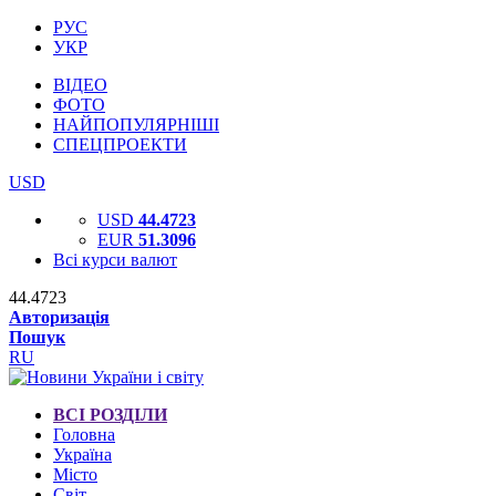
РУС
УКР
ВІДЕО
ФОТО
НАЙПОПУЛЯРНІШІ
СПЕЦПРОЕКТИ
USD
USD
44.4723
EUR
51.3096
Всі курси валют
44.4723
Авторизація
Пошук
RU
ВСІ РОЗДІЛИ
Головна
Україна
Місто
Світ