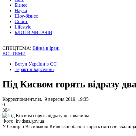
Бізнес
Наука
Шоу-бізнес
Спорт
Lifestyle
БЛОГИ ЧИТАЧІВ
СПЕЦТЕМА:
Війна в Ірані
ВСІ ТЕМИ
Вступ України в ЄС
Теракт в Барселоні
Під Києвом горять відразу дв
Корреспондент.net, 9 вересня 2019, 19:35
0
304
Фото: kv.dsns.gov.ua
У Сквирі і Василькові Київської області горять сміттєві звалища