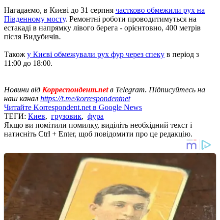
Нагадаємо, в Києві до 31 серпня
частково обмежили рух на
Південному мосту
. Ремонтні роботи проводитимуться на
естакаді в напрямку лівого берега - орієнтовно, 400 метрів
після Видубичів.
Також
у Києві обмежували рух фур через спеку
в період з
11:00 до 18:00.
Новини від
Корреспондент.net
в Telegram. Підписуйтесь на
наш канал
https://t.me/korrespondentnet
Читайте Korrespondent.net в Google News
ТЕГИ:
Киев
,
грузовик
,
фура
Якщо ви помітили помилку, виділіть необхідний текст і
натисніть Ctrl + Enter, щоб повідомити про це редакцію.