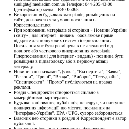
sunlight@mediadim.com.ua
Телефон: 044-205-43-00
Ідентифікатор медіа – R40-06068
Використання будь-яких матеріалів, розміщених на
сайті, дозволяється за умови посилання на
Корреспондент.net.
При копіюванні матеріалів зі сторінки « Новини України
і світу» , для інтернет - видань - обов'язкове пряме
відкрите для пошукових систем гіперпосилання .
Посилання має бути розміщена в незалежності від
повного або часткового використання матеріалів.
Гіперпосилання ( для інтернет - видань) - повинна бути
розміщена в підзаголовку або в першому абзаці
матеріалу.
Новини з позначками "Думка", "Експертиза", "Заява",
"Регіони", "Гроші", "Влада", "Вибори", "Тест-драйв",
"Спецпроекти", "Промо" публікуються на правах
реклами.
Розділ Спецпроекти створюється спільно з
комерційними партнерами.
Будь яке копіювання, публікація, передрук, чи наступне
поширення інформації, що містить посилання на
"Інтерфакс-Україна", EPA / UPG, суворо забороняється.
Власник веб-сторінки в розділі Я-Корреспондент є автор
публікації.
Будь-яке копіювання, передрук та відтворення