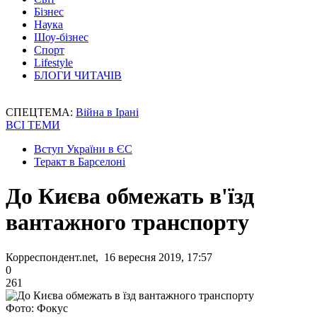
Бізнес
Наука
Шоу-бізнес
Спорт
Lifestyle
БЛОГИ ЧИТАЧІВ
СПЕЦТЕМА:
Війна в Ірані
ВСІ ТЕМИ
Вступ України в ЄС
Теракт в Барселоні
До Києва обмежать в'їзд
вантажного транспорту
Корреспондент.net, 16 вересня 2019, 17:57
0
261
Фото: Фокус