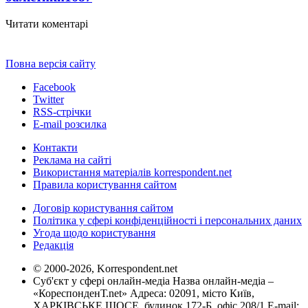
Читати коментарі
Повна версія сайту
Facebook
Twitter
RSS-стрічки
E-mail розсилка
Контакти
Реклама на сайті
Використання матеріалів korrespondent.net
Правила користування сайтом
Договір користування сайтом
Політика у сфері конфіденційності і персональних даних
Угода щодо користування
Редакція
© 2000-2026, Korrespondent.net
Суб'єкт у сфері онлайн-медіа Назва онлайн-медіа –
«КореспонденТ.net» Адреса: 02091, місто Київ,
ХАРКІВСЬКЕ ШОСЕ, будинок 172-Б, офіс 208/1 E-mail: