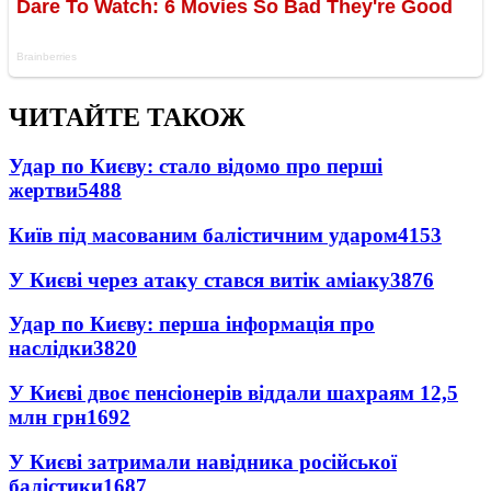
ЧИТАЙТЕ ТАКОЖ
Удар по Києву: стало відомо про перші
жертви
5488
Київ під масованим балістичним ударом
4153
У Києві через атаку стався витік аміаку
3876
Удар по Києву: перша інформація про
наслідки
3820
У Києві двоє пенсіонерів віддали шахраям 12,5
млн грн
1692
У Києві затримали навідника російської
балістики
1687