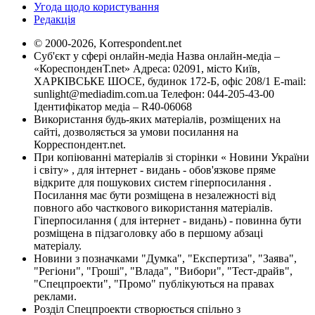
Угода щодо користування
Редакція
© 2000-2026, Korrespondent.net
Суб'єкт у сфері онлайн-медіа Назва онлайн-медіа –
«КореспонденТ.net» Адреса: 02091, місто Київ,
ХАРКІВСЬКЕ ШОСЕ, будинок 172-Б, офіс 208/1 E-mail:
sunlight@mediadim.com.ua
Телефон: 044-205-43-00
Ідентифікатор медіа – R40-06068
Використання будь-яких матеріалів, розміщених на
сайті, дозволяється за умови посилання на
Корреспондент.net.
При копіюванні матеріалів зі сторінки « Новини України
і світу» , для інтернет - видань - обов'язкове пряме
відкрите для пошукових систем гіперпосилання .
Посилання має бути розміщена в незалежності від
повного або часткового використання матеріалів.
Гіперпосилання ( для інтернет - видань) - повинна бути
розміщена в підзаголовку або в першому абзаці
матеріалу.
Новини з позначками "Думка", "Експертиза", "Заява",
"Регіони", "Гроші", "Влада", "Вибори", "Тест-драйв",
"Спецпроекти", "Промо" публікуються на правах
реклами.
Розділ Спецпроекти створюється спільно з