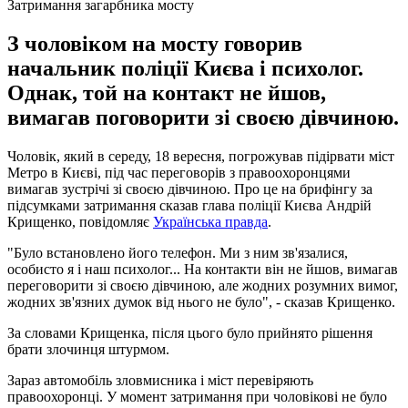
Затримання загарбника мосту
З чоловіком на мосту говорив
начальник поліції Києва і психолог.
Однак, той на контакт не йшов,
вимагав поговорити зі своєю дівчиною.
Чоловік, який в середу, 18 вересня, погрожував підірвати міст
Метро в Києві, під час переговорів з правоохоронцями
вимагав зустрічі зі своєю дівчиною. Про це на брифінгу за
підсумками затримання сказав глава поліції Києва Андрій
Крищенко, повідомляє
Українська правда
.
"Було встановлено його телефон. Ми з ним зв'язалися,
особисто я і наш психолог... На контакти він не йшов, вимагав
переговорити зі своєю дівчиною, але жодних розумних вимог,
жодних зв'язних думок від нього не було", - сказав Крищенко.
За словами Крищенка, після цього було прийнято рішення
брати злочинця штурмом.
Зараз автомобіль зловмисника і міст перевіряють
правоохоронці. У момент затримання при чоловікові не було