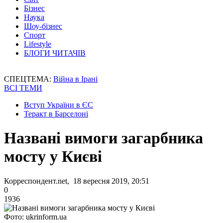
Бізнес
Наука
Шоу-бізнес
Спорт
Lifestyle
БЛОГИ ЧИТАЧІВ
СПЕЦТЕМА:
Війна в Ірані
ВСІ ТЕМИ
Вступ України в ЄС
Теракт в Барселоні
Названі вимоги загарбника
мосту у Києві
Корреспондент.net, 18 вересня 2019, 20:51
0
1936
Фото: ukrinform.ua