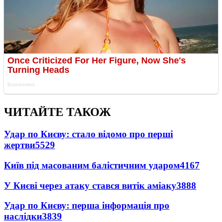
ЧИТАЙТЕ ТАКОЖ
Удар по Києву: стало відомо про перші
жертви
5529
Київ під масованим балістичним ударом
4167
У Києві через атаку стався витік аміаку
3888
Удар по Києву: перша інформація про
наслідки
3839