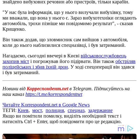
знайдено вибухових речовин або пристроїв, тільки карабін.
"У нас була інформація, що у нього вилучали вибухівку, тому
ми вважали, що вона у нього є. Зараз вибухотехніки оглядають
автомобіль, трохи пізніше ми повідомимо результат", - сказав
Крищенко.
Він також додав, що зловмисник сам вийшов з автомобіля,
коли до нього наблизилися спецназівці, і був затриманий.
Нагадаємо, сьогодні ввечері в Києві
військовослужбовець
захопив міст
і погрожував його підірвати. Він також
обстріляв
поліцейських і збив їхній дрон
. У ході спецоперації він здався
і був затриманий.
Новини від
Корреспондент.net
в Telegram. Підписуйтесь на
наш канал
https://t.me/korrespondentnet
Читайте Korrespondent.net в Google News
ТЕГИ:
Киев
,
мост
,
полиция
,
спецназ
,
задержание
Якщо ви помітили помилку, виділіть необхідний текст і
натисніть Ctrl + Enter, щоб повідомити про це редакцію.