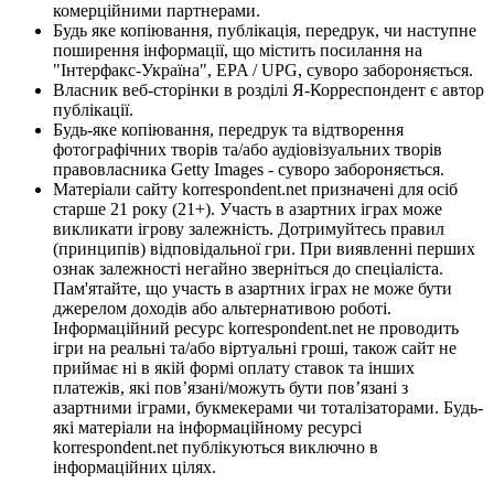
комерційними партнерами.
Будь яке копіювання, публікація, передрук, чи наступне
поширення інформації, що містить посилання на
"Інтерфакс-Україна", EPA / UPG, суворо забороняється.
Власник веб-сторінки в розділі Я-Корреспондент є автор
публікації.
Будь-яке копіювання, передрук та відтворення
фотографічних творів та/або аудіовізуальних творів
правовласника Getty Images - суворо забороняється.
Матеріали сайту korrespondent.net призначені для осіб
старше 21 року (21+). Участь в азартних іграх може
викликати ігрову залежність. Дотримуйтесь правил
(принципів) відповідальної гри. При виявленні перших
ознак залежності негайно зверніться до спеціаліста.
Пам'ятайте, що участь в азартних іграх не може бути
джерелом доходів або альтернативою роботі.
Інформаційний ресурс korrespondent.net не проводить
ігри на реальні та/або віртуальні гроші, також сайт не
приймає ні в якій формі оплату ставок та інших
платежів, які пов’язані/можуть бути пов’язані з
азартними іграми, букмекерами чи тоталізаторами. Будь-
які матеріали на інформаційному ресурсі
korrespondent.net публікуються виключно в
інформаційних цілях.