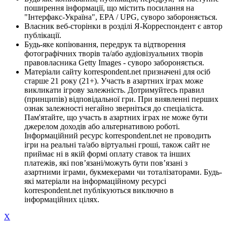
поширення інформації, що містить посилання на
"Інтерфакс-Україна", EPA / UPG, суворо забороняється.
Власник веб-сторінки в розділі Я-Корреспондент є автор
публікації.
Будь-яке копіювання, передрук та відтворення
фотографічних творів та/або аудіовізуальних творів
правовласника Getty Images - суворо забороняється.
Матеріали сайту korrespondent.net призначені для осіб
старше 21 року (21+). Участь в азартних іграх може
викликати ігрову залежність. Дотримуйтесь правил
(принципів) відповідальної гри. При виявленні перших
ознак залежності негайно зверніться до спеціаліста.
Пам'ятайте, що участь в азартних іграх не може бути
джерелом доходів або альтернативою роботі.
Інформаційний ресурс korrespondent.net не проводить
ігри на реальні та/або віртуальні гроші, також сайт не
приймає ні в якій формі оплату ставок та інших
платежів, які пов’язані/можуть бути пов’язані з
азартними іграми, букмекерами чи тоталізаторами. Будь-
які матеріали на інформаційному ресурсі
korrespondent.net публікуються виключно в
інформаційних цілях.
X