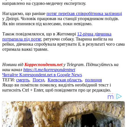
направлено на судово-медичну експертизу.
Нагадаємо, що раніше
потяг переїхав співробітника залізниці
у Дніпрі. Чоловік працював на станції упорядником поїздів.
Як він опинився під колесами, поки невідомо.
Також повідомлялося, що в Житомирі
12-річна дівчинка
потрапила під потяг
, рятуючи собаку. Тварина вибігла на
рейки, дівчинка спробувала врятувати її, в результаті чого сама
отримала важкі травми.
Новини від
Корреспондент.net
у Telegram. Підписуйтесь на
наш канал
https://t.me/korrespondentnet
Читайте Korrespondent.net в Google News
ТЕГИ:
смерть
,
Поезд
,
Киевская область
,
полиция
Якщо ви помітили помилку, виділіть необхідний текст і
натисніть Ctrl + Enter, щоб повідомити про це редакцію.