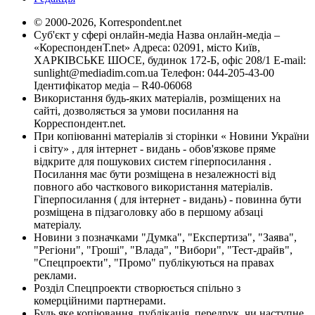
© 2000-2026, Korrespondent.net
Суб'єкт у сфері онлайн-медіа Назва онлайн-медіа –
«КореспонденТ.net» Адреса: 02091, місто Київ,
ХАРКІВСЬКЕ ШОСЕ, будинок 172-Б, офіс 208/1 E-mail:
sunlight@mediadim.com.ua
Телефон: 044-205-43-00
Ідентифікатор медіа – R40-06068
Використання будь-яких матеріалів, розміщених на
сайті, дозволяється за умови посилання на
Корреспондент.net.
При копіюванні матеріалів зі сторінки « Новини України
і світу» , для інтернет - видань - обов'язкове пряме
відкрите для пошукових систем гіперпосилання .
Посилання має бути розміщена в незалежності від
повного або часткового використання матеріалів.
Гіперпосилання ( для інтернет - видань) - повинна бути
розміщена в підзаголовку або в першому абзаці
матеріалу.
Новини з позначками "Думка", "Експертиза", "Заява",
"Регіони", "Гроші", "Влада", "Вибори", "Тест-драйв",
"Спецпроекти", "Промо" публікуються на правах
реклами.
Розділ Спецпроекти створюється спільно з
комерційними партнерами.
Будь яке копіювання, публікація, передрук, чи наступне