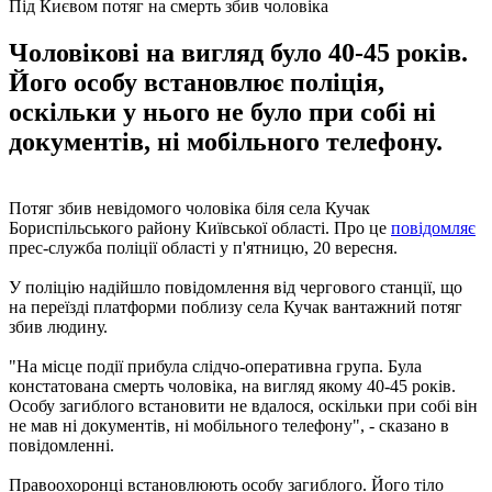
Під Києвом потяг на смерть збив чоловіка
Чоловікові на вигляд було 40-45 років.
Його особу встановлює поліція,
оскільки у нього не було при собі ні
документів, ні мобільного телефону.
Потяг збив невідомого чоловіка біля села Кучак
Бориспільського району Київської області. Про це
повідомляє
прес-служба поліції області у п'ятницю, 20 вересня.
У поліцію надійшло повідомлення від чергового станції, що
на переїзді платформи поблизу села Кучак вантажний потяг
збив людину.
"На місце події прибула слідчо-оперативна група. Була
констатована смерть чоловіка, на вигляд якому 40-45 років.
Особу загиблого встановити не вдалося, оскільки при собі він
не мав ні документів, ні мобільного телефону", - сказано в
повідомленні.
Правоохоронці встановлюють особу загиблого. Його тіло