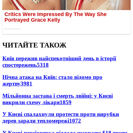
ЧИТАЙТЕ ТАКОЖ
Київ пережив найспекотніший день в історії
спостережень
5318
Нічна атака на Київ: стало відомо про
жертву
3981
Мільйонна застава і смерть двійні: у Києві
викрили схему лікаря
1859
У Києві спалахнули протести проти вирубки
дерев заради тепломережі
1072
У Києві пенсіонерка віддала шахраям $18 тисяч