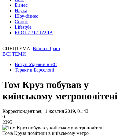
Бізнес
Наука
Шоу-бізнес
Спорт
Lifestyle
БЛОГИ ЧИТАЧІВ
СПЕЦТЕМА:
Війна в Ірані
ВСІ ТЕМИ
Вступ України в ЄС
Теракт в Барселоні
Том Круз побував у
київському метрополітені
Корреспондент.net, 1 жовтня 2019, 01:43
0
2395
Тома Круза помітили в київському метро