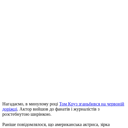
Нагадаємо, в минулому році
Том Круз
зганьбився на червоній
доріжці
. Актор вийшов до фанатів і журналістів з
розстебнутою ширінкою.
Раніше повідомлялося, що американська актриса, зірка