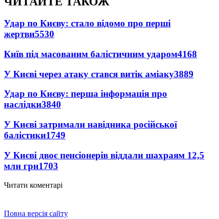
ЧИТАЙТЕ ТАКОЖ
Удар по Києву: стало відомо про перші
жертви
5530
Київ під масованим балістичним ударом
4168
У Києві через атаку стався витік аміаку
3889
Удар по Києву: перша інформація про
наслідки
3840
У Києві затримали навідника російської
балістики
1749
У Києві двоє пенсіонерів віддали шахраям 12,5
млн грн
1703
Читати коментарі
Повна версія сайту