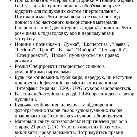
При копіюванні матеріалів зі сторінки « Новини України
і світу» , для інтернет - видань - обов'язкове пряме
відкрите для пошукових систем гіперпосилання .
Посилання має бути розміщена в незалежності від
повного або часткового використання матеріалів.
Гіперпосилання ( для інтернет - видань) - повинна бути
розміщена в підзаголовку або в першому абзаці
матеріалу.
Новини з позначками "Думка", "Експертиза", "Заява",
"Регіони", "Гроші", "Влада", "Вибори", "Тест-драйв",
"Спецпроекти", "Промо" публікуються на правах
реклами.
Розділ Спецпроекти створюється спільно з
комерційними партнерами.
Будь яке копіювання, публікація, передрук, чи наступне
поширення інформації, що містить посилання на
"Інтерфакс-Україна", EPA / UPG, суворо забороняється.
Власник веб-сторінки в розділі Я-Корреспондент є автор
публікації.
Будь-яке копіювання, передрук та відтворення
фотографічних творів та/або аудіовізуальних творів
правовласника Getty Images - суворо забороняється.
Матеріали сайту korrespondent.net призначені для осіб
старше 21 року (21+). Участь в азартних іграх може
викликати ігрову залежність. Дотримуйтесь правил