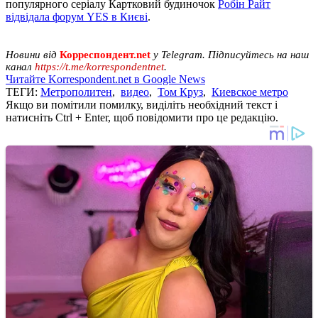
популярного серіалу Картковий будиночок
Робін Райт
відвідала форум YES в Києві
.
Новини від
Корреспондент.net
у Telegram. Підписуйтесь на наш
канал
https://t.me/korrespondentnet
.
Читайте Korrespondent.net в Google News
ТЕГИ:
Метрополитен
,
видео
,
Том Круз
,
Киевское метро
Якщо ви помітили помилку, виділіть необхідний текст і
натисніть Ctrl + Enter, щоб повідомити про це редакцію.