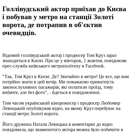
Голлівудський актор приїхав до Києва
і побував у метро на станції Золоті
ворота, де потрапив в об'єктив
очевидців.
Відомий голлівудський актор і продюсер Том Круз зараз
знаходиться в Києві. Про це у вівторок, 1 жовтня, повідомляє
прес-служба київського метрополітену в Facebook.
"Так, Том Круз в Києві. Де? Звичайно в метро! Це все, що вам
потрібно знати в цей вечір. Ми поважаємо приватність
законослухняних пасажирів, які оплатили проїзд, тому
вибачте, але без фото", - йдеться в повідомленні.
Тим часом український кінорежисер і продюсер Любомир
Левицький опублікував відео, на якому Круз перебуває на
станції метро Золоті ворота.
Його дружина Наталя Левицька в коментарях до відео
повідомила, що знаменитого актора можна було побачити в