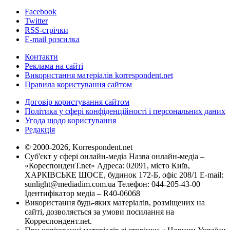
Facebook
Twitter
RSS-стрічки
E-mail розсилка
Контакти
Реклама на сайті
Використання матеріалів korrespondent.net
Правила користування сайтом
Договір користування сайтом
Політика у сфері конфіденційності і персональних даних
Угода щодо користування
Редакція
© 2000-2026, Korrespondent.net
Суб'єкт у сфері онлайн-медіа Назва онлайн-медіа –
«КореспонденТ.net» Адреса: 02091, місто Київ,
ХАРКІВСЬКЕ ШОСЕ, будинок 172-Б, офіс 208/1 E-mail:
sunlight@mediadim.com.ua
Телефон: 044-205-43-00
Ідентифікатор медіа – R40-06068
Використання будь-яких матеріалів, розміщених на
сайті, дозволяється за умови посилання на
Корреспондент.net.