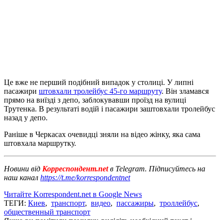
Це вже не перший подібний випадок у столиці. У липні
пасажири
штовхали тролейбус 45-го маршруту
. Він зламався
прямо на виїзді з депо, заблокувавши проїзд на вулиці
Трутенка. В результаті водій і пасажири заштовхали тролейбус
назад у депо.
Раніше в Черкасах очевидці зняли на відео жінку, яка сама
штовхала маршрутку.
Новини від
Корреспондент.net
в Telegram. Підписуйтесь на
наш канал
https://t.me/korrespondentnet
Читайте Korrespondent.net в Google News
ТЕГИ:
Киев
,
транспорт
,
видео
,
пассажиры
,
троллейбус
,
общественный транспорт