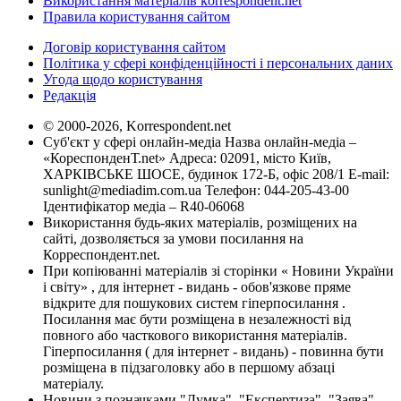
Використання матеріалів korrespondent.net
Правила користування сайтом
Договір користування сайтом
Політика у сфері конфіденційності і персональних даних
Угода щодо користування
Редакція
© 2000-2026, Korrespondent.net
Суб'єкт у сфері онлайн-медіа Назва онлайн-медіа –
«КореспонденТ.net» Адреса: 02091, місто Київ,
ХАРКІВСЬКЕ ШОСЕ, будинок 172-Б, офіс 208/1 E-mail:
sunlight@mediadim.com.ua
Телефон: 044-205-43-00
Ідентифікатор медіа – R40-06068
Використання будь-яких матеріалів, розміщених на
сайті, дозволяється за умови посилання на
Корреспондент.net.
При копіюванні матеріалів зі сторінки « Новини України
і світу» , для інтернет - видань - обов'язкове пряме
відкрите для пошукових систем гіперпосилання .
Посилання має бути розміщена в незалежності від
повного або часткового використання матеріалів.
Гіперпосилання ( для інтернет - видань) - повинна бути
розміщена в підзаголовку або в першому абзаці
матеріалу.
Новини з позначками "Думка", "Експертиза", "Заява",