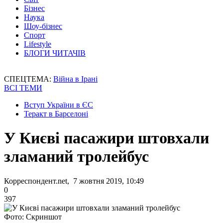
Бізнес
Наука
Шоу-бізнес
Спорт
Lifestyle
БЛОГИ ЧИТАЧІВ
СПЕЦТЕМА:
Війна в Ірані
ВСІ ТЕМИ
Вступ України в ЄС
Теракт в Барселоні
У Києві пасажири штовхали
зламаний тролейбус
Корреспондент.net, 7 жовтня 2019, 10:49
0
397
Фото: Скриншот