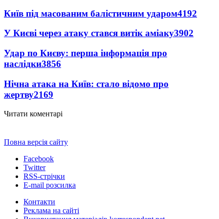
Київ під масованим балістичним ударом
4192
У Києві через атаку стався витік аміаку
3902
Удар по Києву: перша інформація про
наслідки
3856
Нічна атака на Київ: стало відомо про
жертву
2169
Читати коментарі
Повна версія сайту
Facebook
Twitter
RSS-стрічки
E-mail розсилка
Контакти
Реклама на сайті