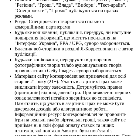
"Регіони", "Гроші", "Влада", "Вибори", "Тест-драйв",
"Спецпроекти", "Промо" публікуються на правах
реклами.
Розділ Спецпроекти створюється спільно з
комерційними партнерами.
Будь яке копіювання, публікація, передрук, чи наступне
поширення інформації, що містить посилання на
"Інтерфакс-Україна", EPA / UPG, суворо забороняється.
Власник веб-сторінки в розділі Я-Корреспондент є автор
публікації.
Будь-яке копіювання, передрук та відтворення
фотографічних творів та/або аудіовізуальних творів
правовласника Getty Images - суворо забороняється.
Матеріали сайту korrespondent.net призначені для осіб
старше 21 року (21+). Участь в азартних іграх може
викликати ігрову залежність. Дотримуйтесь правил
(принципів) відповідальної гри. При виявленні перших
ознак залежності негайно зверніться до спеціаліста.
Пам'ятайте, що участь в азартних іграх не може бути
джерелом доходів або альтернативою роботі.
Інформаційний ресурс korrespondent.net не проводить
ігри на реальні та/або віртуальні гроші, також сайт не
приймає ні в якій формі оплату ставок та інших
платежів, які пов’язані/можуть бути пов’язані з