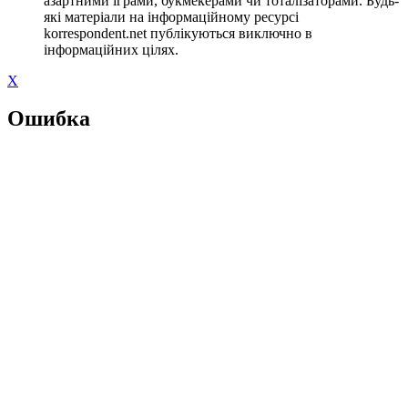
азартними іграми, букмекерами чи тоталізаторами. Будь-
які матеріали на інформаційному ресурсі
korrespondent.net публікуються виключно в
інформаційних цілях.
X
Ошибка