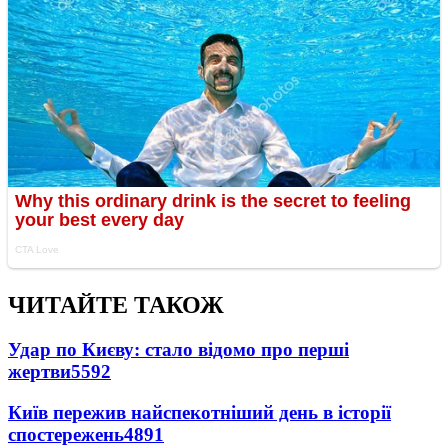
ЧИТАЙТЕ ТАКОЖ
Удар по Києву: стало відомо про перші
жертви
5592
Київ пережив найспекотніший день в історії
спостережень
4891