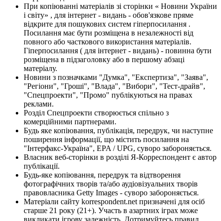
При копіюванні матеріалів зі сторінки « Новини України
і світу» , для інтернет - видань - обов'язкове пряме
відкрите для пошукових систем гіперпосилання .
Посилання має бути розміщена в незалежності від
повного або часткового використання матеріалів.
Гіперпосилання ( для інтернет - видань) - повинна бути
розміщена в підзаголовку або в першому абзаці
матеріалу.
Новини з позначками "Думка", "Експертиза", "Заява",
"Регіони", "Гроші", "Влада", "Вибори", "Тест-драйв",
"Спецпроекти", "Промо" публікуються на правах
реклами.
Розділ Спецпроекти створюється спільно з
комерційними партнерами.
Будь яке копіювання, публікація, передрук, чи наступне
поширення інформації, що містить посилання на
"Інтерфакс-Україна", EPA / UPG, суворо забороняється.
Власник веб-сторінки в розділі Я-Корреспондент є автор
публікації.
Будь-яке копіювання, передрук та відтворення
фотографічних творів та/або аудіовізуальних творів
правовласника Getty Images - суворо забороняється.
Матеріали сайту korrespondent.net призначені для осіб
старше 21 року (21+). Участь в азартних іграх може
викликати ігрову залежність. Дотримуйтесь правил