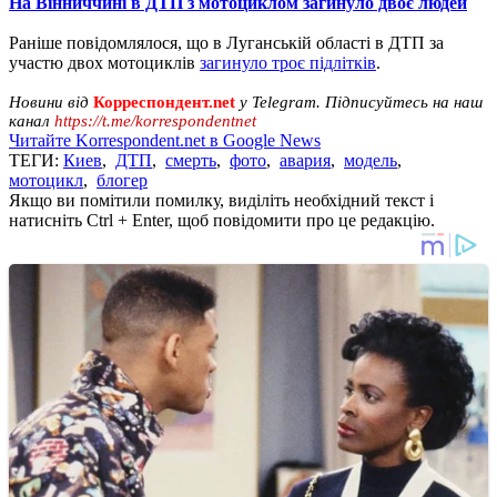
На Вінниччині в ДТП з мотоциклом загинуло двоє людей
Раніше повідомлялося, що в Луганській області в ДТП за
участю двох мотоциклів
загинуло троє підлітків
.
Новини від
Корреспондент.net
у Telegram. Підписуйтесь на наш
канал
https://t.me/korrespondentnet
Читайте Korrespondent.net в Google News
ТЕГИ:
Киев
,
ДТП
,
смерть
,
фото
,
авария
,
модель
,
мотоцикл
,
блогер
Якщо ви помітили помилку, виділіть необхідний текст і
натисніть Ctrl + Enter, щоб повідомити про це редакцію.