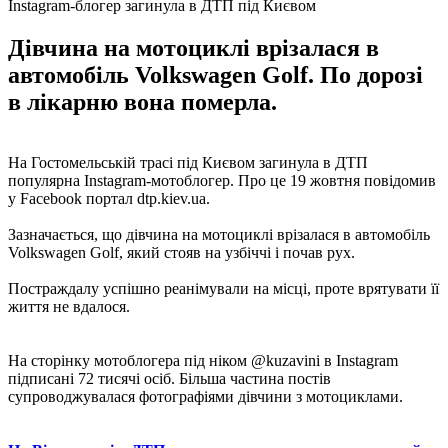
Instagram-блогер загинула в ДТП під Києвом
Дівчина на мотоциклі врізалася в
автомобіль Volkswagen Golf. По дорозі
в лікарню вона померла.
На Гостомельській трасі під Києвом загинула в ДТП
популярна Instagram-мотоблогер. Про це 19 жовтня повідомив
у Facebook портал dtp.kiev.ua.
Зазначається, що дівчина на мотоциклі врізалася в автомобіль
Volkswagen Golf, який стояв на узбіччі і почав рух.
Постраждалу успішно реанімували на місці, проте врятувати її
життя не вдалося.
На сторінку мотоблогера під ніком @kuzavini в Instagram
підписані 72 тисячі осіб. Більша частина постів
супроводжувалася фотографіями дівчини з мотоциклами.