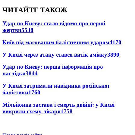
ЧИТАЙТЕ ТАКОЖ
Удар по Києву: стало відомо про перші
жертви
5538
Київ під масованим балістичним ударом
4170
У Києві через атаку стався витік аміаку
3890
Удар по Києву: перша інформація про
наслідки
3844
У Києві затримали навідника російської
балістики
1760
Мільйонна застава і смерть двійні: у Києві
викрили схему лікаря
1758