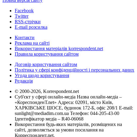
Повна версія сайту
Facebook
Twitter
RSS-стрічки
E-mail розсилка
Контакти
Реклама на сайті
Використання матеріалів korrespondent.net
Правила користування сайтом
Договір користування сайтом
Політика у сфері конфіденційності і персональних даних
Угода щодо користування
Редакція
© 2000-2026, Korrespondent.net
Суб'єкт у сфері онлайн-медіа Назва онлайн-медіа –
«КореспонденТ.net» Адреса: 02091, місто Київ,
ХАРКІВСЬКЕ ШОСЕ, будинок 172-Б, офіс 208/1 E-mail:
sunlight@mediadim.com.ua
Телефон: 044-205-43-00
Ідентифікатор медіа – R40-06068
Використання будь-яких матеріалів, розміщених на
сайті, дозволяється за умови посилання на
Корреспондент.net.