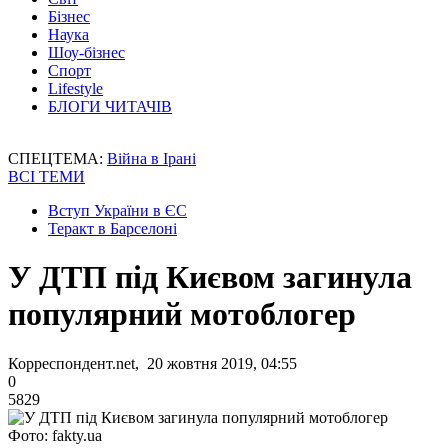
Бізнес
Наука
Шоу-бізнес
Спорт
Lifestyle
БЛОГИ ЧИТАЧІВ
СПЕЦТЕМА:
Війна в Ірані
ВСІ ТЕМИ
Вступ України в ЄС
Теракт в Барселоні
У ДТП під Києвом загинула
популярний мотоблогер
Корреспондент.net, 20 жовтня 2019, 04:55
0
5829
Фото: fakty.ua