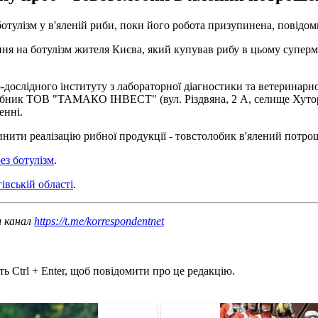
ботулізм у в'яленій риби, поки його робота призупинена, повід
ня на ботулізм жителя Києва, який купував рибу в цьому суперм
дослідного інституту з лабораторної діагностики та ветеринарно
обник ТОВ "ТАМАКО ІНВЕСТ" (вул. Різдвяна, 2 А, селище Хутори
енні.
нити реалізацію рибної продукції - товстолобик в'ялений потро
ез ботулізм
.
івській області
.
ш канал
https://t.me/korrespondentnet
ь Ctrl + Enter, щоб повідомити про це редакцію.