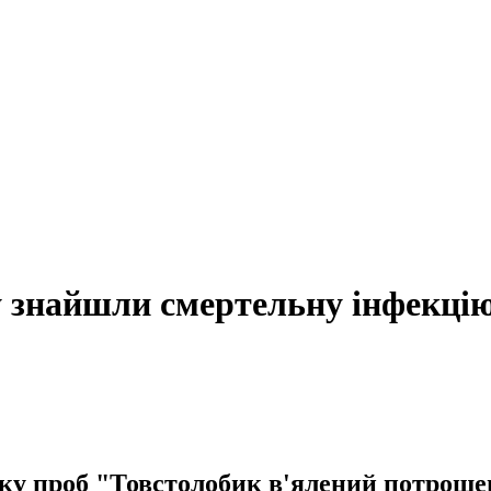
у знайшли смертельну інфекці
зку проб "Товстолобик в'ялений потрошен