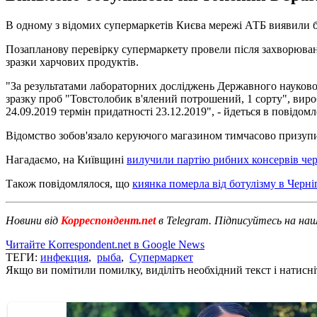
В одному з відомих супермаркетів Києва мережі АТБ виявили 
Позапланову перевірку супермаркету провели після захворюван
зразки харчових продуктів.
"За результатами лабораторних досліджень Державного науково-
зразку проб "Товстолобик в'ялений потрошений, 1 сорту", вир
24.09.2019 термін придатності 23.12.2019", - йдеться в повідомл
Відомство зобов'язало керуючого магазином тимчасово призупи
Нагадаємо, на Київщині
вилучили партію рибних консервів чер
Також повідомлялося, що
киянка померла від ботулізму в Черніг
Новини від
Корреспондент.net
в Telegram. Підписуйтесь на на
Читайте Korrespondent.net в Google News
ТЕГИ:
инфекция
,
рыба
,
Супермаркет
Якщо ви помітили помилку, виділіть необхідний текст і натисніт