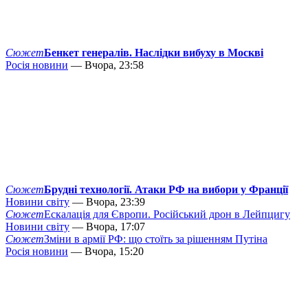
Сюжет
Бенкет генералів. Наслідки вибуху в Москві
Росія новини
— Вчора, 23:58
Сюжет
Брудні технології. Атаки РФ на вибори у Франції
Новини світу
— Вчора, 23:39
Сюжет
Ескалація для Європи. Російський дрон в Лейпцигу
Новини світу
— Вчора, 17:07
Сюжет
Зміни в армії РФ: що стоїть за рішенням Путіна
Росія новини
— Вчора, 15:20