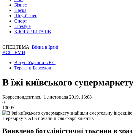
Бізнес
Наука
Шоу-бізнес
Спорт
Lifestyle
БЛОГИ ЧИТАЧІВ
СПЕЦТЕМА:
Війна в Ірані
ВСІ ТЕМИ
Вступ України в ЄС
Теракт в Барселоні
В їжі київського супермаркет
Корреспондент.net, 1 листопада 2019, 13:08
0
10095
Перевірку в АТБ почали після скарг клієнтів
Виявлено ботуліністичні токсини в зра