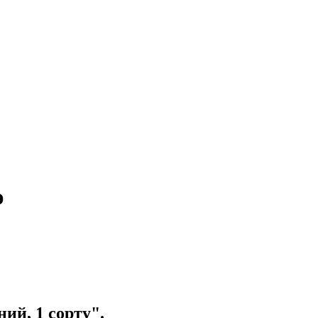
ю
ий, 1 сорту".