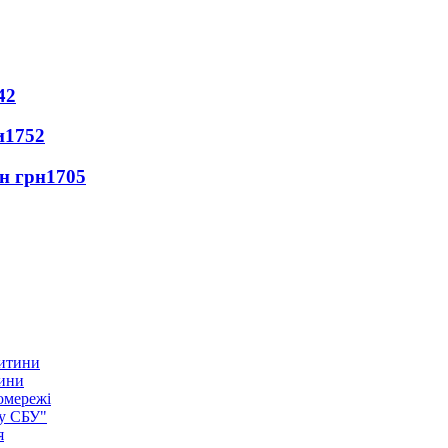
42
и
1752
лн грн
1705
тини
омережі
ку СБУ"
я