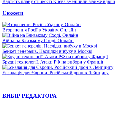
Вартість плану стійкості Києва зменшили майже вдвічі
Сюжети
Вторгнення Росії в Україну. Онлайн
Війна на Близькому Сході. Онлайн
Бенкет генералів. Наслідки вибуху в Москві
Брудні технології. Атаки РФ на вибори у Франції
Ескалація для Європи. Російський дрон в Лейпцигу
ВИБІР РЕДАКТОРА