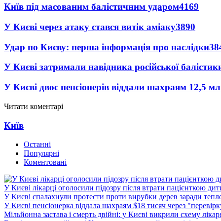
Київ під масованим балістичним ударом
4169
У Києві через атаку стався витік аміаку
3890
Удар по Києву: перша інформація про наслідки
38
У Києві затримали навідника російської балістик
У Києві двоє пенсіонерів віддали шахраям 12,5 м
Читати коментарі
Київ
Останні
Популярні
Коментовані
У Києві лікарці оголосили підозру після втрати пацієнткою ди
У Києві спалахнули протести проти вирубки дерев заради тепл
У Києві пенсіонерка віддала шахраям $18 тисяч через "перевір
Мільйонна застава і смерть двійні: у Києві викрили схему лікар