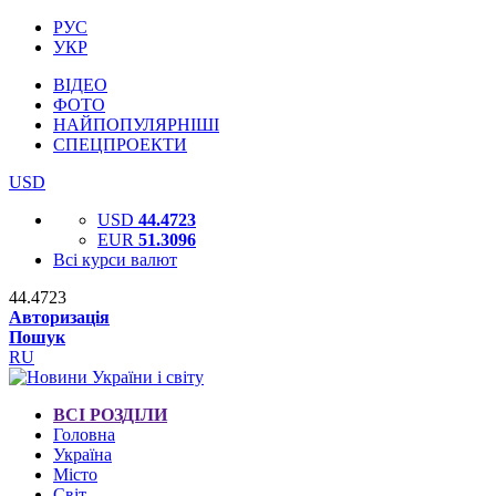
РУС
УКР
ВІДЕО
ФОТО
НАЙПОПУЛЯРНІШІ
СПЕЦПРОЕКТИ
USD
USD
44.4723
EUR
51.3096
Всі курси валют
44.4723
Авторизація
Пошук
RU
ВСІ РОЗДІЛИ
Головна
Україна
Місто
Світ