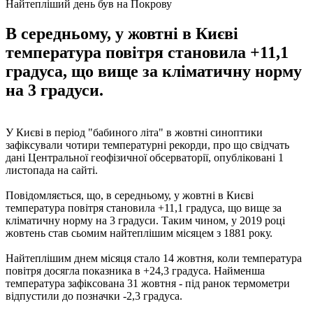
Найтепліший день був на Покрову
В середньому, у жовтні в Києві
температура повітря становила +11,1
градуса, що вище за кліматичну норму
на 3 градуси.
У Києві в період "бабиного літа" в жовтні синоптики
зафіксували чотири температурні рекорди, про що свідчать
дані Центральної геофізичної обсерваторії, опубліковані 1
листопада на сайті.
Повідомляється, що, в середньому, у жовтні в Києві
температура повітря становила +11,1 градуса, що вище за
кліматичну норму на 3 градуси. Таким чином, у 2019 році
жовтень став сьомим найтеплішим місяцем з 1881 року.
Найтеплішим днем ​​місяця стало 14 жовтня, коли температура
повітря досягла показника в +24,3 градуса. Найменша
температура зафіксована 31 жовтня - під ранок термометри
відпустили до позначки -2,3 градуса.