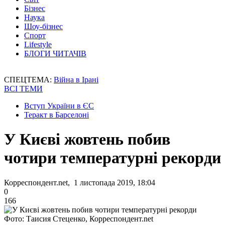
Бізнес
Наука
Шоу-бізнес
Спорт
Lifestyle
БЛОГИ ЧИТАЧІВ
СПЕЦТЕМА:
Війна в Ірані
ВСІ ТЕМИ
Вступ України в ЄС
Теракт в Барселоні
У Києві жовтень побив
чотири температурні рекорди
Корреспондент.net, 1 листопада 2019, 18:04
0
166
Фото: Таисия Стеценко, Корреспондент.net