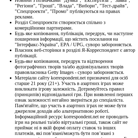
Новини з позначками "Думка", "Експертиза", "Заява",
"Регіони", "Гроші", "Влада", "Вибори", "Тест-драйв",
"Спецпроекти", "Промо" публікуються на правах
реклами.
Розділ Спецпроекти створюється спільно з
комерційними партнерами.
Будь яке копіювання, публікація, передрук, чи наступне
поширення інформації, що містить посилання на
"Інтерфакс-Україна", EPA / UPG, суворо забороняється.
Власник веб-сторінки в розділі Я-Корреспондент є автор
публікації.
Будь-яке копіювання, передрук та відтворення
фотографічних творів та/або аудіовізуальних творів
правовласника Getty Images - суворо забороняється.
Матеріали сайту korrespondent.net призначені для осіб
старше 21 року (21+). Участь в азартних іграх може
викликати ігрову залежність. Дотримуйтесь правил
(принципів) відповідальної гри. При виявленні перших
ознак залежності негайно зверніться до спеціаліста.
Пам'ятайте, що участь в азартних іграх не може бути
джерелом доходів або альтернативою роботі.
Інформаційний ресурс korrespondent.net не проводить
ігри на реальні та/або віртуальні гроші, також сайт не
приймає ні в якій формі оплату ставок та інших
платежів, які пов’язані/можуть бути пов’язані з