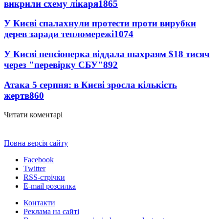
викрили схему лікаря
1865
У Києві спалахнули протести проти вирубки
дерев заради тепломережі
1074
У Києві пенсіонерка віддала шахраям $18 тисяч
через "перевірку СБУ"
892
Атака 5 серпня: в Києві зросла кількість
жертв
860
Читати коментарі
Повна версія сайту
Facebook
Twitter
RSS-стрічки
E-mail розсилка
Контакти
Реклама на сайті