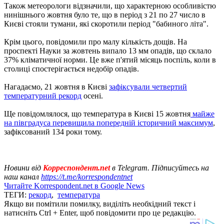
Також метеорологи відзначили, що характерною особливістю
нинішнього жовтня було те, що в період з 21 по 27 число в
Києві стояли тумани, які скоротили період "бабиного літа".
Крім цього, повідомили про малу кількість дощів. На
проспекті Науки за жовтень випало 13 мм опадів, що склало
37% кліматичної норми. Це вже п'ятий місяць поспіль, коли в
столиці спостерігається недобір опадів.
Нагадаємо, 21 жовтня в Києві
зафіксували четвертий
температурний рекорд
осені.
Ще повідомлялося, що температура в Києві 15 жовтня
майже
на півградуса перевищила попередній історичний максимум
,
зафіксований 134 роки тому.
Новини від
Корреспондент.net
в Telegram. Підписуйтесь на
наш канал
https://t.me/korrespondentnet
Читайте Korrespondent.net в Google News
ТЕГИ:
рекорд
,
температура
Якщо ви помітили помилку, виділіть необхідний текст і
натисніть Ctrl + Enter, щоб повідомити про це редакцію.