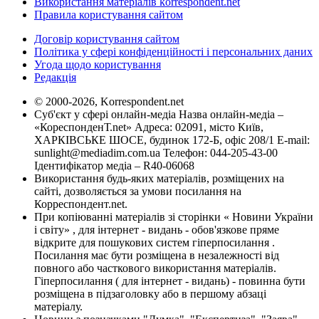
Використання матеріалів korrespondent.net
Правила користування сайтом
Договір користування сайтом
Політика у сфері конфіденційності і персональних даних
Угода щодо користування
Редакція
© 2000-2026, Korrespondent.net
Суб'єкт у сфері онлайн-медіа Назва онлайн-медіа –
«КореспонденТ.net» Адреса: 02091, місто Київ,
ХАРКІВСЬКЕ ШОСЕ, будинок 172-Б, офіс 208/1 E-mail:
sunlight@mediadim.com.ua
Телефон: 044-205-43-00
Ідентифікатор медіа – R40-06068
Використання будь-яких матеріалів, розміщених на
сайті, дозволяється за умови посилання на
Корреспондент.net.
При копіюванні матеріалів зі сторінки « Новини України
і світу» , для інтернет - видань - обов'язкове пряме
відкрите для пошукових систем гіперпосилання .
Посилання має бути розміщена в незалежності від
повного або часткового використання матеріалів.
Гіперпосилання ( для інтернет - видань) - повинна бути
розміщена в підзаголовку або в першому абзаці
матеріалу.