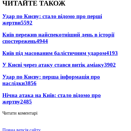
ЧИТАЙТЕ ТАКОЖ
Удар по Києву: стало відомо про перші
жертви
5592
Київ пережив найспекотніший день в історії
спостережень
4944
Київ під масованим балістичним ударом
4193
У Києві через атаку стався витік аміаку
3902
Удар по Києву: перша інформація про
наслідки
3856
Нічна атака на Київ: стало відомо про
жертву
2485
Читати коментарі
Повна версія сайту