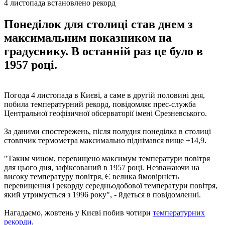
4 листопада встановлено рекорд
Понеділок для столиці став днем ​​з
максимальним показником на
градуснику. В останній раз це було в
1957 році.
Погода 4 листопада в Києві, а саме в другій половині дня,
побила температурний рекорд, повідомляє прес-служба
Центральної геофізичної обсерваторії імені Срезневського.
За даними спостережень, після полудня понеділка в столиці
стовпчик термометра максимально піднімався вище +14,9.
"Таким чином, перевищено максимум температури повітря
для цього дня, зафіксований в 1957 році. Незважаючи на
високу температуру повітря, Є велика ймовірність
перевищення і рекорду середньодобової температури повітря,
який утримується з 1996 року", - йдеться в повідомленні.
Нагадаємо, жовтень у Києві побив чотири
температурних
рекорди
.