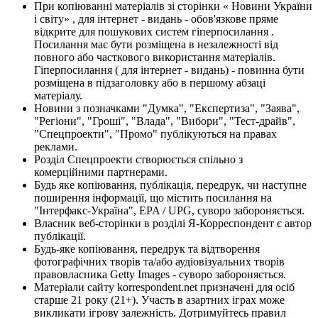
При копіюванні матеріалів зі сторінки « Новини України
і світу» , для інтернет - видань - обов'язкове пряме
відкрите для пошукових систем гіперпосилання .
Посилання має бути розміщена в незалежності від
повного або часткового використання матеріалів.
Гіперпосилання ( для інтернет - видань) - повинна бути
розміщена в підзаголовку або в першому абзаці
матеріалу.
Новини з позначками "Думка", "Експертиза", "Заява",
"Регіони", "Гроші", "Влада", "Вибори", "Тест-драйв",
"Спецпроекти", "Промо" публікуються на правах
реклами.
Розділ Спецпроекти створюється спільно з
комерційними партнерами.
Будь яке копіювання, публікація, передрук, чи наступне
поширення інформації, що містить посилання на
"Інтерфакс-Україна", EPA / UPG, суворо забороняється.
Власник веб-сторінки в розділі Я-Корреспондент є автор
публікації.
Будь-яке копіювання, передрук та відтворення
фотографічних творів та/або аудіовізуальних творів
правовласника Getty Images - суворо забороняється.
Матеріали сайту korrespondent.net призначені для осіб
старше 21 року (21+). Участь в азартних іграх може
викликати ігрову залежність. Дотримуйтесь правил