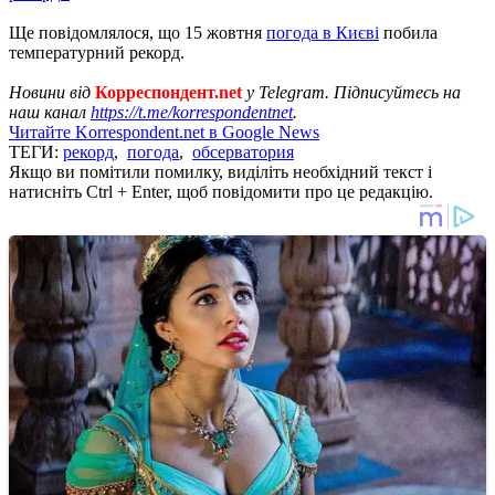
Ще повідомлялося, що 15 жовтня
погода в Києві
побила
температурний рекорд.
Новини від
Корреспондент.net
у Telegram. Підписуйтесь на
наш канал
https://t.me/korrespondentnet
.
Читайте Korrespondent.net в Google News
ТЕГИ:
рекорд
,
погода
,
обсерватория
Якщо ви помітили помилку, виділіть необхідний текст і
натисніть Ctrl + Enter, щоб повідомити про це редакцію.