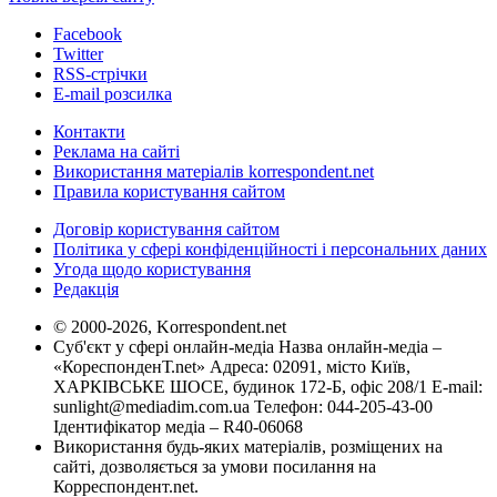
Facebook
Twitter
RSS-стрічки
E-mail розсилка
Контакти
Реклама на сайті
Використання матеріалів korrespondent.net
Правила користування сайтом
Договір користування сайтом
Політика у сфері конфіденційності і персональних даних
Угода щодо користування
Редакція
© 2000-2026, Korrespondent.net
Суб'єкт у сфері онлайн-медіа Назва онлайн-медіа –
«КореспонденТ.net» Адреса: 02091, місто Київ,
ХАРКІВСЬКЕ ШОСЕ, будинок 172-Б, офіс 208/1 E-mail:
sunlight@mediadim.com.ua
Телефон: 044-205-43-00
Ідентифікатор медіа – R40-06068
Використання будь-яких матеріалів, розміщених на
сайті, дозволяється за умови посилання на
Корреспондент.net.