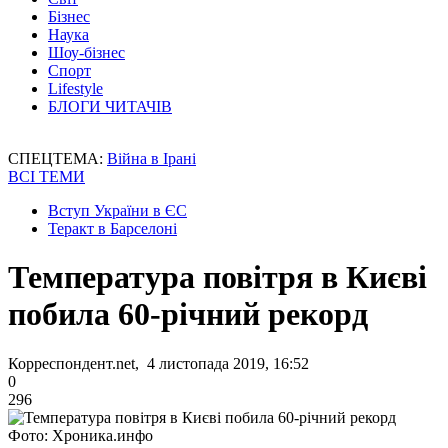
Бізнес
Наука
Шоу-бізнес
Спорт
Lifestyle
БЛОГИ ЧИТАЧІВ
СПЕЦТЕМА:
Війна в Ірані
ВСІ ТЕМИ
Вступ України в ЄС
Теракт в Барселоні
Температура повітря в Києві
побила 60-річний рекорд
Корреспондент.net, 4 листопада 2019, 16:52
0
296
Фото: Хроника.инфо