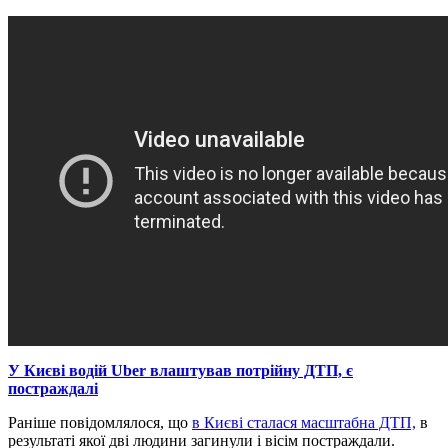
У Києві водій Uber влаштував потрійну ДТП, є
постраждалі
Раніше повідомлялося, що
в Києві сталася масштабна ДТП,
в
результаті якої дві людини загинули і вісім постраждали.