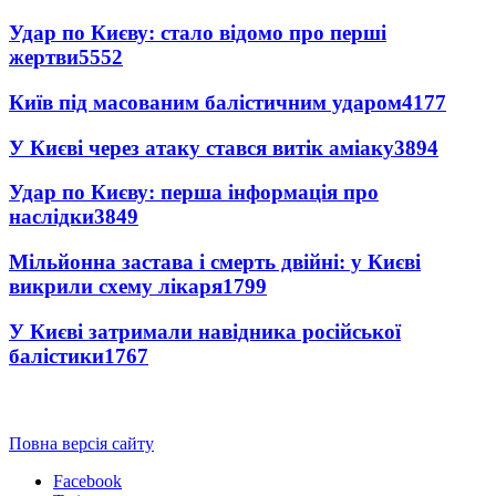
Удар по Києву: стало відомо про перші
жертви
5552
Київ під масованим балістичним ударом
4177
У Києві через атаку стався витік аміаку
3894
Удар по Києву: перша інформація про
наслідки
3849
Мільйонна застава і смерть двійні: у Києві
викрили схему лікаря
1799
У Києві затримали навідника російської
балістики
1767
Повна версія сайту
Facebook