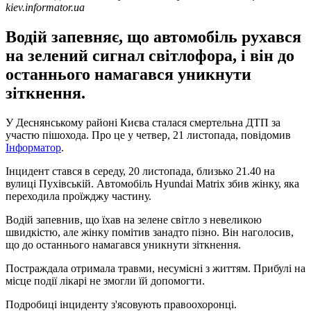
kiev.informator.ua
Водій запевняє, що автомобіль рухався
на зелений сигнал світлофора, і він до
останнього намагався уникнути
зіткнення.
У Деснянському районі Києва сталася смертельна ДТП за
участю пішохода. Про це у четвер, 21 листопада, повідомив
Інформатор
.
Інцидент стався в середу, 20 листопада, близько 21.40 на
вулиці Пухівській. Автомобіль Hyundai Matrix збив жінку, яка
переходила проїжджу частину.
Водій запевнив, що їхав на зелене світло з невеликою
швидкістю, але жінку помітив занадто пізно. Він наголосив,
що до останнього намагався уникнути зіткнення.
Постраждала отримала травми, несумісні з життям. Прибулі на
місце події лікарі не змогли їй допомогти.
Подробиці інциденту з'ясовують правоохоронці.