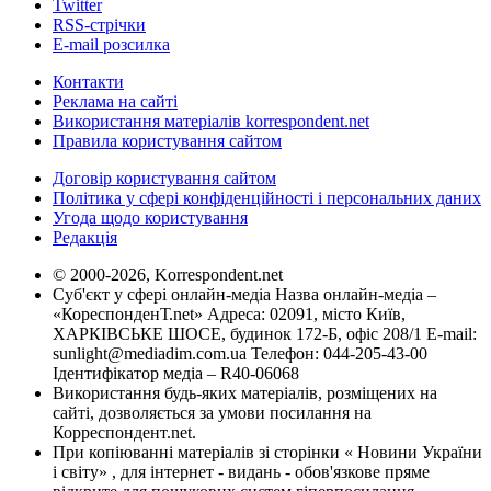
Twitter
RSS-стрічки
E-mail розсилка
Контакти
Реклама на сайті
Використання матеріалів korrespondent.net
Правила користування сайтом
Договір користування сайтом
Політика у сфері конфіденційності і персональних даних
Угода щодо користування
Редакція
© 2000-2026, Korrespondent.net
Суб'єкт у сфері онлайн-медіа Назва онлайн-медіа –
«КореспонденТ.net» Адреса: 02091, місто Київ,
ХАРКІВСЬКЕ ШОСЕ, будинок 172-Б, офіс 208/1 E-mail:
sunlight@mediadim.com.ua
Телефон: 044-205-43-00
Ідентифікатор медіа – R40-06068
Використання будь-яких матеріалів, розміщених на
сайті, дозволяється за умови посилання на
Корреспондент.net.
При копіюванні матеріалів зі сторінки « Новини України
і світу» , для інтернет - видань - обов'язкове пряме