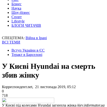
Бізнес
Наука
Шоу-бізнес
Спорт
Lifestyle
БЛОГИ ЧИТАЧІВ
СПЕЦТЕМА:
Війна в Ірані
ВСІ ТЕМИ
Вступ України в ЄС
Теракт в Барселоні
У Києві Hyundai на смерть
збив жінку
Корреспондент.net, 21 листопада 2019, 05:12
0
718
У Києві під колесами Hyundai загинула жінка
kiev.informator.ua