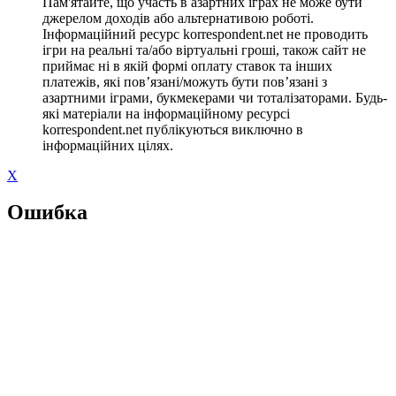
Пам'ятайте, що участь в азартних іграх не може бути
джерелом доходів або альтернативою роботі.
Інформаційний ресурс korrespondent.net не проводить
ігри на реальні та/або віртуальні гроші, також сайт не
приймає ні в якій формі оплату ставок та інших
платежів, які пов’язані/можуть бути пов’язані з
азартними іграми, букмекерами чи тоталізаторами. Будь-
які матеріали на інформаційному ресурсі
korrespondent.net публікуються виключно в
інформаційних цілях.
X
Ошибка