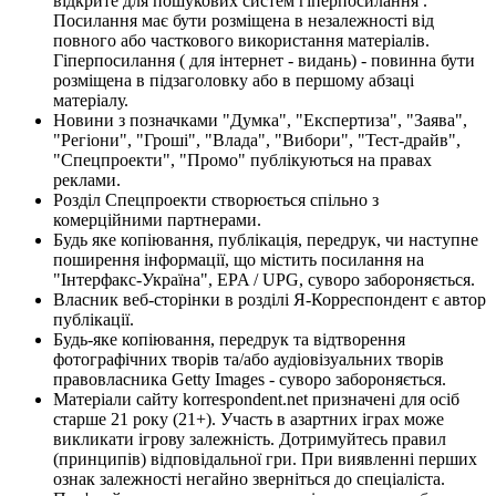
відкрите для пошукових систем гіперпосилання .
Посилання має бути розміщена в незалежності від
повного або часткового використання матеріалів.
Гіперпосилання ( для інтернет - видань) - повинна бути
розміщена в підзаголовку або в першому абзаці
матеріалу.
Новини з позначками "Думка", "Експертиза", "Заява",
"Регіони", "Гроші", "Влада", "Вибори", "Тест-драйв",
"Спецпроекти", "Промо" публікуються на правах
реклами.
Розділ Спецпроекти створюється спільно з
комерційними партнерами.
Будь яке копіювання, публікація, передрук, чи наступне
поширення інформації, що містить посилання на
"Інтерфакс-Україна", EPA / UPG, суворо забороняється.
Власник веб-сторінки в розділі Я-Корреспондент є автор
публікації.
Будь-яке копіювання, передрук та відтворення
фотографічних творів та/або аудіовізуальних творів
правовласника Getty Images - суворо забороняється.
Матеріали сайту korrespondent.net призначені для осіб
старше 21 року (21+). Участь в азартних іграх може
викликати ігрову залежність. Дотримуйтесь правил
(принципів) відповідальної гри. При виявленні перших
ознак залежності негайно зверніться до спеціаліста.