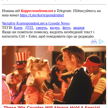
Новини від
Корреспондент.net
в Telegram. Підписуйтесь на
наш канал
https://t.me/korrespondentnet
Читайте Korrespondent.net в Google News
ТЕГИ:
Киев
,
ДТП
,
смерть
,
видео
,
фото
,
авария
Якщо ви помітили помилку, виділіть необхідний текст і
натисніть Ctrl + Enter, щоб повідомити про це редакцію.