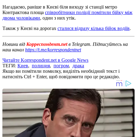
Нагадаємо, раніше в Києві біля виходу зі станції метро
Контрактова площа
співробітники поліції помітили бійку між
двома чоловіками
, один з них утік.
Також у Києві на дорогах
сталися відразу кілька бійок водіїв
.
Новини від
Корреспондент.net
в Telegram. Підписуйтесь на
наш канал
https://t.me/korrespondentnet
Читайте Korrespondent.net в Google News
ТЕГИ:
Киев
,
полиция
,
погром
,
драка
Якщо ви помітили помилку, виділіть необхідний текст і
натисніть Ctrl + Enter, щоб повідомити про це редакцію.