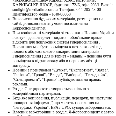
«КореспонденТ.net» Адреса: 02091, місто Київ,
ХАРКІВСЬКЕ ШОСЕ, будинок 172-Б, офіс 208/1 E-mail:
sunlight@mediadim.com.ua
Телефон: 044-205-43-00
Ідентифікатор медіа – R40-06068
Використання будь-яких матеріалів, розміщених на
сайті, дозволяється за умови посилання на
Корреспондент.net.
При копіюванні матеріалів зі сторінки « Новини України
і світу» , для інтернет - видань - обов'язкове пряме
відкрите для пошукових систем гіперпосилання .
Посилання має бути розміщена в незалежності від
повного або часткового використання матеріалів.
Гіперпосилання ( для інтернет - видань) - повинна бути
розміщена в підзаголовку або в першому абзаці
матеріалу.
Новини з позначками "Думка", "Експертиза", "Заява",
"Регіони", "Гроші", "Влада", "Вибори", "Тест-драйв",
"Спецпроекти", "Промо" публікуються на правах
реклами.
Розділ Спецпроекти створюється спільно з
комерційними партнерами.
Будь яке копіювання, публікація, передрук, чи наступне
поширення інформації, що містить посилання на
"Інтерфакс-Україна", EPA / UPG, суворо забороняється.
Власник веб-сторінки в розділі Я-Корреспондент є автор