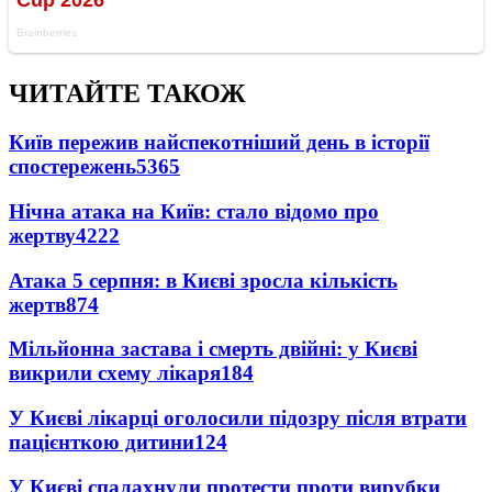
ЧИТАЙТЕ ТАКОЖ
Київ пережив найспекотніший день в історії
спостережень
5365
Нічна атака на Київ: стало відомо про
жертву
4222
Атака 5 серпня: в Києві зросла кількість
жертв
874
Мільйонна застава і смерть двійні: у Києві
викрили схему лікаря
184
У Києві лікарці оголосили підозру після втрати
пацієнткою дитини
124
У Києві спалахнули протести проти вирубки