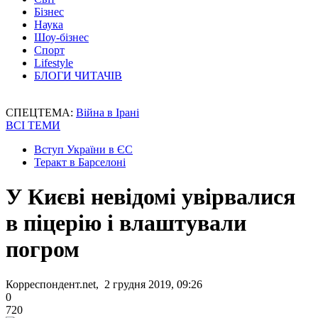
Бізнес
Наука
Шоу-бізнес
Спорт
Lifestyle
БЛОГИ ЧИТАЧІВ
СПЕЦТЕМА:
Війна в Ірані
ВСІ ТЕМИ
Вступ України в ЄС
Теракт в Барселоні
У Києві невідомі увірвалися
в піцерію і влаштували
погром
Корреспондент.net, 2 грудня 2019, 09:26
0
720