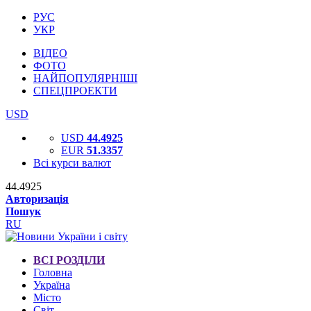
РУС
УКР
ВІДЕО
ФОТО
НАЙПОПУЛЯРНІШІ
СПЕЦПРОЕКТИ
USD
USD
44.4925
EUR
51.3357
Всі курси валют
44.4925
Авторизація
Пошук
RU
ВСІ РОЗДІЛИ
Головна
Україна
Місто
Світ