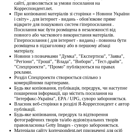
сайті, дозволяється за умови посилання на
Корреспондент.net.
При копіюванні матеріалів зі сторінки « Новини України
і світу» , для інтернет - видань - обов'язкове пряме
відкрите для пошукових систем гіперпосилання .
Посилання має бути розміщена в незалежності від
повного або часткового використання матеріалів.
Гіперпосилання ( для інтернет - видань) - повинна бути
розміщена в підзаголовку або в першому абзаці
матеріалу.
Новини з позначками "Думка", "Експертиза", "Заява",
"Регіони", "Гроші", "Влада", "Вибори", "Тест-драйв",
"Спецпроекти", "Промо" публікуються на правах
реклами.
Розділ Спецпроекти створюється спільно з
комерційними партнерами.
Будь яке копіювання, публікація, передрук, чи наступне
поширення інформації, що містить посилання на
"Інтерфакс-Україна", EPA / UPG, суворо забороняється.
Власник веб-сторінки в розділі Я-Корреспондент є автор
публікації.
Будь-яке копіювання, передрук та відтворення
фотографічних творів та/або аудіовізуальних творів
правовласника Getty Images - суворо забороняється.
Матеріали сайту korrespondent.net призначені для осіб