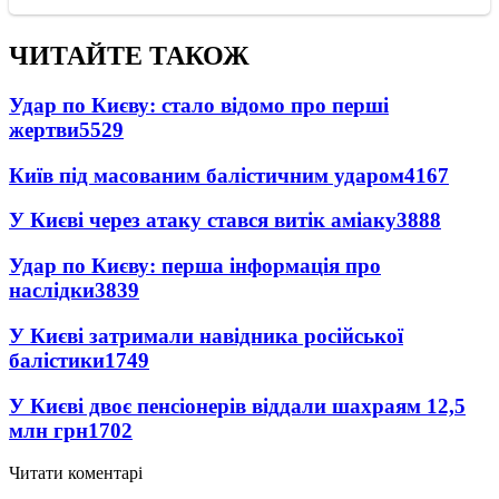
ЧИТАЙТЕ ТАКОЖ
Удар по Києву: стало відомо про перші
жертви
5529
Київ під масованим балістичним ударом
4167
У Києві через атаку стався витік аміаку
3888
Удар по Києву: перша інформація про
наслідки
3839
У Києві затримали навідника російської
балістики
1749
У Києві двоє пенсіонерів віддали шахраям 12,5
млн грн
1702
Читати коментарі