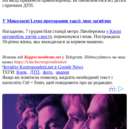
На місці працюють правоохоронці. Встановлюються всі деталі
і причини ДТП.
У Миколаєві Lexus протаранив таксі: двоє загиблих
Нагадаємо, 7 грудня біля станції метро Лівобережна
у Києві
автомобіль злетів з мост
у, перекинувся і впав. Постраждала
50-річна жінка, яка знаходилася за кермом машини.
Новини від
Корреспондент.net
у Telegram. Підписуйтесь на наш
канал
https://t.me/korrespondentnet
Читайте Korrespondent.net в Google News
ТЕГИ:
Киев
,
ДТП
,
фото
,
авария
Якщо ви помітили помилку, виділіть необхідний текст і
натисніть Ctrl + Enter, щоб повідомити про це редакцію.