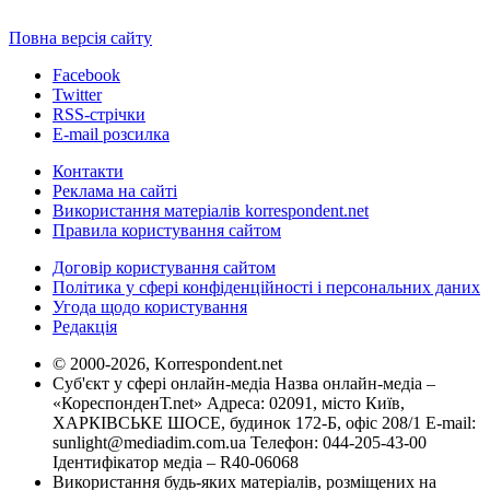
Повна версія сайту
Facebook
Twitter
RSS-стрічки
E-mail розсилка
Контакти
Реклама на сайті
Використання матеріалів korrespondent.net
Правила користування сайтом
Договір користування сайтом
Політика у сфері конфіденційності і персональних даних
Угода щодо користування
Редакція
© 2000-2026, Korrespondent.net
Суб'єкт у сфері онлайн-медіа Назва онлайн-медіа –
«КореспонденТ.net» Адреса: 02091, місто Київ,
ХАРКІВСЬКЕ ШОСЕ, будинок 172-Б, офіс 208/1 E-mail:
sunlight@mediadim.com.ua
Телефон: 044-205-43-00
Ідентифікатор медіа – R40-06068
Використання будь-яких матеріалів, розміщених на