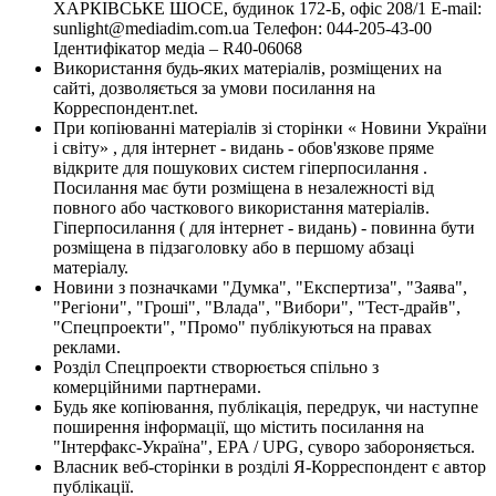
ХАРКІВСЬКЕ ШОСЕ, будинок 172-Б, офіс 208/1 E-mail:
sunlight@mediadim.com.ua
Телефон: 044-205-43-00
Ідентифікатор медіа – R40-06068
Використання будь-яких матеріалів, розміщених на
сайті, дозволяється за умови посилання на
Корреспондент.net.
При копіюванні матеріалів зі сторінки « Новини України
і світу» , для інтернет - видань - обов'язкове пряме
відкрите для пошукових систем гіперпосилання .
Посилання має бути розміщена в незалежності від
повного або часткового використання матеріалів.
Гіперпосилання ( для інтернет - видань) - повинна бути
розміщена в підзаголовку або в першому абзаці
матеріалу.
Новини з позначками "Думка", "Експертиза", "Заява",
"Регіони", "Гроші", "Влада", "Вибори", "Тест-драйв",
"Спецпроекти", "Промо" публікуються на правах
реклами.
Розділ Спецпроекти створюється спільно з
комерційними партнерами.
Будь яке копіювання, публікація, передрук, чи наступне
поширення інформації, що містить посилання на
"Інтерфакс-Україна", EPA / UPG, суворо забороняється.
Власник веб-сторінки в розділі Я-Корреспондент є автор
публікації.