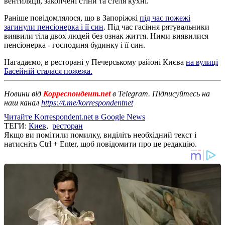
вентиляції, закопчені стіни та стеля кухні.
Раніше повідомлялося, що в Запоріжжі
під час пожежі
загинули пенсіонерка і її син
. Під час гасіння рятувальники
виявили тіла двох людей без ознак життя. Ними виявилися
пенсіонерка - господиня будинку і її син.
Нагадаємо, в ресторані у Печерському районі Києва
на вулиці
Басейній сталася пожежа.
Новини від
Корреспондент.net
в Telegram. Підписуйтесь на
наш канал
https://t.me/korrespondentnet
Читайте Korrespondent.net в Google News
ТЕГИ:
Киев
,
ресторан
Якщо ви помітили помилку, виділіть необхідний текст і
натисніть Ctrl + Enter, щоб повідомити про це редакцію.