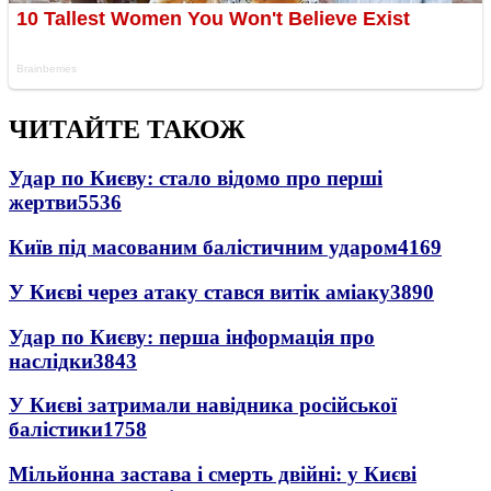
ЧИТАЙТЕ ТАКОЖ
Удар по Києву: стало відомо про перші
жертви
5536
Київ під масованим балістичним ударом
4169
У Києві через атаку стався витік аміаку
3890
Удар по Києву: перша інформація про
наслідки
3843
У Києві затримали навідника російської
балістики
1758
Мільйонна застава і смерть двійні: у Києві