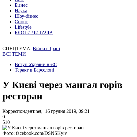
Бізнес
Наука
Шоу-бізнес
Спорт
Lifestyle
БЛОГИ ЧИТАЧІВ
СПЕЦТЕМА:
Війна в Ірані
ВСІ ТЕМИ
Вступ України в ЄС
Теракт в Барселоні
У Києві через мангал горів
ресторан
Корреспондент.net, 16 грудня 2019, 09:21
0
510
Фото: facebook.com/DSNSKyiv