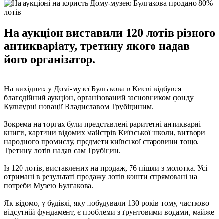
На аукціон виставили 120 лотів різного
антикваріату, третину якого надав
його організатор.
На вихідних у Домі-музеї Булгакова в Києві відбувся
благодійний аукціон, організований засновником фонду
Культурні новації Владиславом Трубіциним.
Зокрема на торгах були представлені раритетні антикварні
книги, картини відомих майстрів Київської школи, витвори
народного промислу, предмети київської старовини тощо.
Третину лотів надав сам Трубіцин.
Із 120 лотів, виставлених на продаж, 76 пішли з молотка. Усі
отримані в результаті продажу лотів кошти спрямовані на
потреби Музею Булгакова.
Як відомо, у будівлі, яку побудували 130 років тому, частково
відсутній фундамент, є проблеми з ґрунтовими водами, майже