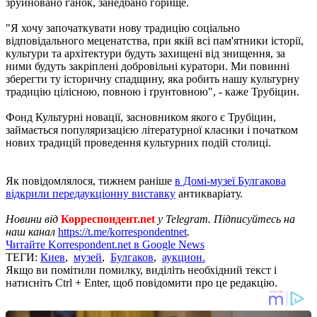
зруйновано ганок, занедбано горище.
"Я хочу започаткувати нову традицію соціально
відповідального меценатства, при якій всі пам'ятники історії,
культури та архітектури будуть захищені від знищення, за
ними будуть закріплені добровільні куратори. Ми повинні
зберегти ту історичну спадщину, яка робить нашу культурну
традицію цілісною, повною і ґрунтовною", - каже Трубіцин.
Фонд Культурні новації, засновником якого є Трубіцин,
займається популяризацією літературної класики і початком
нових традицій проведення культурних подій столиці.
Як повідомлялося, тижнем раніше
в Домі-музеї Булгакова
відкрили передаукціонну виставку
антикваріату.
Новини від
Корреспондент.net
у Telegram. Підписуйтесь на
наш канал
https://t.me/korrespondentnet
.
Читайте Korrespondent.net в Google News
ТЕГИ:
Киев
,
музей
,
Булгаков
,
аукцион.
Якщо ви помітили помилку, виділіть необхідний текст і
натисніть Ctrl + Enter, щоб повідомити про це редакцію.