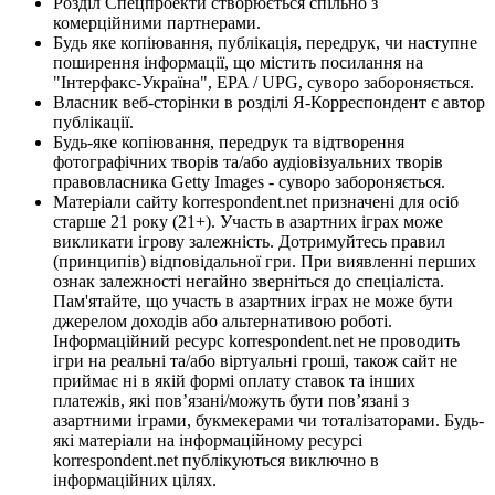
Розділ Спецпроекти створюється спільно з
комерційними партнерами.
Будь яке копіювання, публікація, передрук, чи наступне
поширення інформації, що містить посилання на
"Інтерфакс-Україна", EPA / UPG, суворо забороняється.
Власник веб-сторінки в розділі Я-Корреспондент є автор
публікації.
Будь-яке копіювання, передрук та відтворення
фотографічних творів та/або аудіовізуальних творів
правовласника Getty Images - суворо забороняється.
Матеріали сайту korrespondent.net призначені для осіб
старше 21 року (21+). Участь в азартних іграх може
викликати ігрову залежність. Дотримуйтесь правил
(принципів) відповідальної гри. При виявленні перших
ознак залежності негайно зверніться до спеціаліста.
Пам'ятайте, що участь в азартних іграх не може бути
джерелом доходів або альтернативою роботі.
Інформаційний ресурс korrespondent.net не проводить
ігри на реальні та/або віртуальні гроші, також сайт не
приймає ні в якій формі оплату ставок та інших
платежів, які пов’язані/можуть бути пов’язані з
азартними іграми, букмекерами чи тоталізаторами. Будь-
які матеріали на інформаційному ресурсі
korrespondent.net публікуються виключно в
інформаційних цілях.