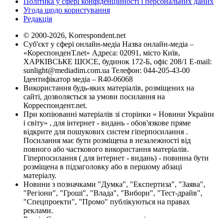
Політика у сфері конфіденційності і персональних даних
Угода щодо користування
Редакція
© 2000-2026, Korrespondent.net
Суб'єкт у сфері онлайн-медіа Назва онлайн-медіа –
«КореспонденТ.net» Адреса: 02091, місто Київ,
ХАРКІВСЬКЕ ШОСЕ, будинок 172-Б, офіс 208/1 E-mail:
sunlight@mediadim.com.ua
Телефон: 044-205-43-00
Ідентифікатор медіа – R40-06068
Використання будь-яких матеріалів, розміщених на
сайті, дозволяється за умови посилання на
Корреспондент.net.
При копіюванні матеріалів зі сторінки « Новини України
і світу» , для інтернет - видань - обов'язкове пряме
відкрите для пошукових систем гіперпосилання .
Посилання має бути розміщена в незалежності від
повного або часткового використання матеріалів.
Гіперпосилання ( для інтернет - видань) - повинна бути
розміщена в підзаголовку або в першому абзаці
матеріалу.
Новини з позначками "Думка", "Експертиза", "Заява",
"Регіони", "Гроші", "Влада", "Вибори", "Тест-драйв",
"Спецпроекти", "Промо" публікуються на правах
реклами.