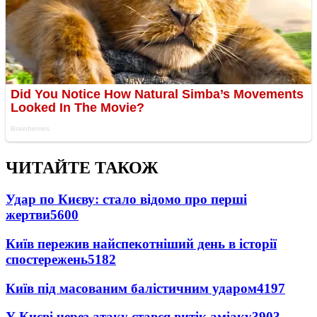
ЧИТАЙТЕ ТАКОЖ
Удар по Києву: стало відомо про перші
жертви
5600
Київ пережив найспекотніший день в історії
спостережень
5182
Київ під масованим балістичним ударом
4197
У Києві через атаку стався витік аміаку
3903