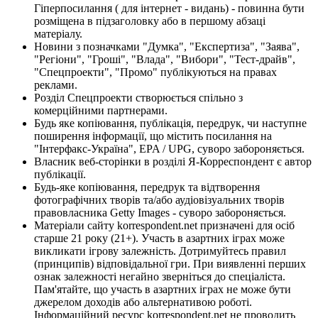
Гіперпосилання ( для інтернет - видань) - повинна бути
розміщена в підзаголовку або в першому абзаці
матеріалу.
Новини з позначками "Думка", "Експертиза", "Заява",
"Регіони", "Гроші", "Влада", "Вибори", "Тест-драйв",
"Спецпроекти", "Промо" публікуються на правах
реклами.
Розділ Спецпроекти створюється спільно з
комерційними партнерами.
Будь яке копіювання, публікація, передрук, чи наступне
поширення інформації, що містить посилання на
"Інтерфакс-Україна", EPA / UPG, суворо забороняється.
Власник веб-сторінки в розділі Я-Корреспондент є автор
публікації.
Будь-яке копіювання, передрук та відтворення
фотографічних творів та/або аудіовізуальних творів
правовласника Getty Images - суворо забороняється.
Матеріали сайту korrespondent.net призначені для осіб
старше 21 року (21+). Участь в азартних іграх може
викликати ігрову залежність. Дотримуйтесь правил
(принципів) відповідальної гри. При виявленні перших
ознак залежності негайно зверніться до спеціаліста.
Пам'ятайте, що участь в азартних іграх не може бути
джерелом доходів або альтернативою роботі.
Інформаційний ресурс korrespondent.net не проводить