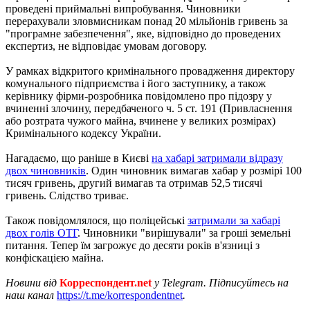
проведені приймальні випробування. Чиновники
перерахували зловмисникам понад 20 мільйонів гривень за
"програмне забезпечення", яке, відповідно до проведених
експертиз, не відповідає умовам договору.
У рамках відкритого кримінального провадження директору
комунального підприємства і його заступнику, а також
керівнику фірми-розробника повідомлено про підозру у
вчиненні злочину, передбаченого ч. 5 ст. 191 (Привласнення
або розтрата чужого майна, вчинене у великих розмірах)
Кримінального кодексу України.
Нагадаємо, що раніше в Києві
на хабарі затримали відразу
двох чиновників
. Один чиновник вимагав хабар у розмірі 100
тисяч гривень, другий вимагав та отримав 52,5 тисячі
гривень. Слідство триває.
Також повідомлялося, що поліцейські
затримали за хабарі
двох голів ОТГ
. Чиновники "вирішували" за гроші земельні
питання. Тепер їм загрожує до десяти років в'язниці з
конфіскацією майна.
Новини від
Корреспондент.net
у Telegram. Підписуйтесь на
наш канал
https://t.me/korrespondentnet
.