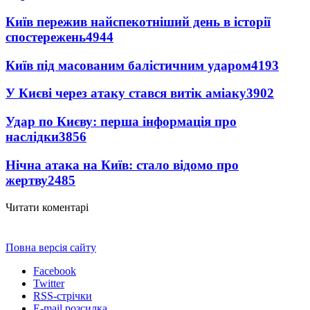
Київ пережив найспекотніший день в історії
спостережень
4944
Київ під масованим балістичним ударом
4193
У Києві через атаку стався витік аміаку
3902
Удар по Києву: перша інформація про
наслідки
3856
Нічна атака на Київ: стало відомо про
жертву
2485
Читати коментарі
Повна версія сайту
Facebook
Twitter
RSS-стрічки
E-mail розсилка