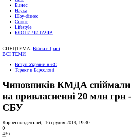
Бізнес
Наука
Шоу-бізнес
Спорт
Lifestyle
БЛОГИ ЧИТАЧІВ
СПЕЦТЕМА:
Війна в Ірані
ВСІ ТЕМИ
Вступ України в ЄС
Теракт в Барселоні
Чиновників КМДА спіймали
на привласненні 20 млн грн -
СБУ
Корреспондент.net, 16 грудня 2019, 19:30
0
436