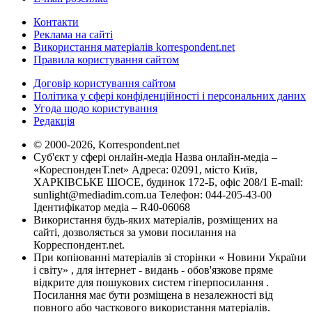
Контакти
Реклама на сайті
Використання матеріалів korrespondent.net
Правила користування сайтом
Договір користування сайтом
Політика у сфері конфіденційності і персональних даних
Угода щодо користування
Редакція
© 2000-2026, Korrespondent.net
Суб'єкт у сфері онлайн-медіа Назва онлайн-медіа –
«КореспонденТ.net» Адреса: 02091, місто Київ,
ХАРКІВСЬКЕ ШОСЕ, будинок 172-Б, офіс 208/1 E-mail:
sunlight@mediadim.com.ua
Телефон: 044-205-43-00
Ідентифікатор медіа – R40-06068
Використання будь-яких матеріалів, розміщених на
сайті, дозволяється за умови посилання на
Корреспондент.net.
При копіюванні матеріалів зі сторінки « Новини України
і світу» , для інтернет - видань - обов'язкове пряме
відкрите для пошукових систем гіперпосилання .
Посилання має бути розміщена в незалежності від
повного або часткового використання матеріалів.