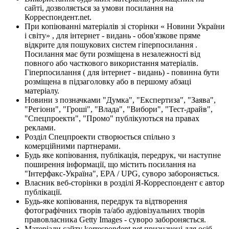
сайті, дозволяється за умови посилання на
Корреспондент.net.
При копіюванні матеріалів зі сторінки « Новини України
і світу» , для інтернет - видань - обов'язкове пряме
відкрите для пошукових систем гіперпосилання .
Посилання має бути розміщена в незалежності від
повного або часткового використання матеріалів.
Гіперпосилання ( для інтернет - видань) - повинна бути
розміщена в підзаголовку або в першому абзаці
матеріалу.
Новини з позначками "Думка", "Експертиза", "Заява",
"Регіони", "Гроші", "Влада", "Вибори", "Тест-драйв",
"Спецпроекти", "Промо" публікуються на правах
реклами.
Розділ Спецпроекти створюється спільно з
комерційними партнерами.
Будь яке копіювання, публікація, передрук, чи наступне
поширення інформації, що містить посилання на
"Інтерфакс-Україна", EPA / UPG, суворо забороняється.
Власник веб-сторінки в розділі Я-Корреспондент є автор
публікації.
Будь-яке копіювання, передрук та відтворення
фотографічних творів та/або аудіовізуальних творів
правовласника Getty Images - суворо забороняється.
Матеріали сайту korrespondent.net призначені для осіб