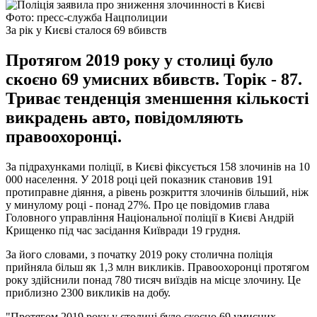
Фото: пресс-служба Нацполиции
За рік у Києві сталося 69 вбивств
Протягом 2019 року у столиці було
скоєно 69 умисних вбивств. Торік - 87.
Триває тенденція зменшення кількості
викрадень авто, повідомляють
правоохоронці.
За підрахунками поліції, в Києві фіксується 158 злочинів на 10
000 населення. У 2018 році цей показник становив 191
протиправне діяння, а рівень розкриття злочинів більший, ніж
у минулому році - понад 27%. Про це повідомив глава
Головного управління Національної поліції в Києві Андрій
Крищенко під час засідання Київради 19 грудня.
За його словами, з початку 2019 року столична поліція
прийняла більш як 1,3 млн викликів. Правоохоронці протягом
року здійснили понад 780 тисяч виїздів на місце злочину. Це
приблизно 2300 викликів на добу.
"Протягом 2019 року у столиці було скоєно 69 умисних