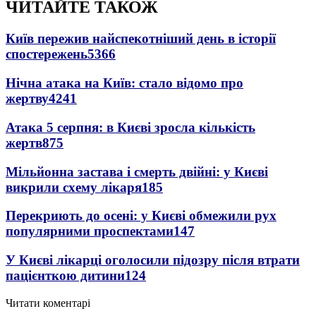
ЧИТАЙТЕ ТАКОЖ
Київ пережив найспекотніший день в історії
спостережень
5366
Нічна атака на Київ: стало відомо про
жертву
4241
Атака 5 серпня: в Києві зросла кількість
жертв
875
Мільйонна застава і смерть двійні: у Києві
викрили схему лікаря
185
Перекриють до осені: у Києві обмежили рух
популярними проспектами
147
У Києві лікарці оголосили підозру після втрати
пацієнткою дитини
124
Читати коментарі