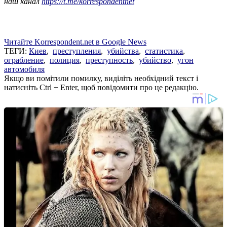
наш канал
https://t.me/korrespondentnet
Читайте Korrespondent.net в Google News
ТЕГИ:
Киев
,
преступления
,
убийства
,
статистика
,
ограбление
,
полиция
,
преступность
,
убийство
,
угон
автомобиля
Якщо ви помітили помилку, виділіть необхідний текст і
натисніть Ctrl + Enter, щоб повідомити про це редакцію.