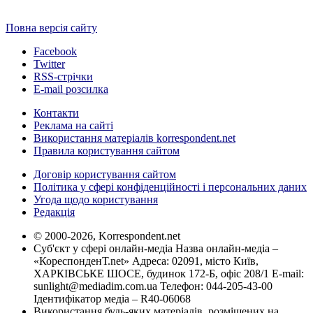
Повна версія сайту
Facebook
Twitter
RSS-стрічки
E-mail розсилка
Контакти
Реклама на сайті
Використання матеріалів korrespondent.net
Правила користування сайтом
Договір користування сайтом
Політика у сфері конфіденційності і персональних даних
Угода щодо користування
Редакція
© 2000-2026, Korrespondent.net
Суб'єкт у сфері онлайн-медіа Назва онлайн-медіа –
«КореспонденТ.net» Адреса: 02091, місто Київ,
ХАРКІВСЬКЕ ШОСЕ, будинок 172-Б, офіс 208/1 E-mail:
sunlight@mediadim.com.ua
Телефон: 044-205-43-00
Ідентифікатор медіа – R40-06068
Використання будь-яких матеріалів, розміщених на