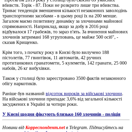
вбивств. Торік - 87. Поки не розкрито лише три вбивства.
Триває тенденція зменшення кількості незаконних заволодінь
транспортними засобами - в цьому році їх на 200 менше.
Загалом маємо позитивну динаміку за злочинами майнової
спрямованості. Наприклад, якщо за добу в 2016 році
відбувалося 17 грабежів, то зараз п'ять. За вчинення майнових
злочинів затримані 168 угруповань, це майже 500 осіб", -
сказав Крищенко.
Крім того, з початку року в Києві було вилучено 188
пістолетів, 77 гвинтівок, 11 автоматів, 42 ручних
протитанкових гранатомети, 5 кулеметів, 142 гранати, 25 000
набоїв, 26 кг вибухівки.
Також у столиці було зареєстровано 3500 фактів незаконного
обігу наркотиків.
Раніше був названий
відсоток вироків за військові злочини
.
На військові злочини припадає 3,6% від загальної кількості
засуджених в Україні за чотири роки.
У Києві щодня фіксують близько 160 злочинів - поліція
Новини від
Корреспондент.net
в Telegram. Підписуйтесь на