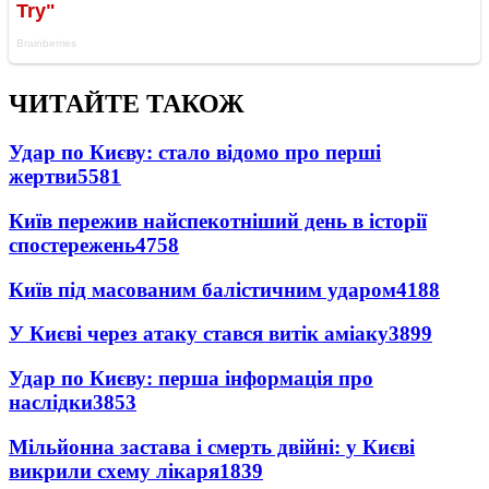
ЧИТАЙТЕ ТАКОЖ
Удар по Києву: стало відомо про перші
жертви
5581
Київ пережив найспекотніший день в історії
спостережень
4758
Київ під масованим балістичним ударом
4188
У Києві через атаку стався витік аміаку
3899
Удар по Києву: перша інформація про
наслідки
3853
Мільйонна застава і смерть двійні: у Києві
викрили схему лікаря
1839