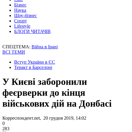
Бізнес
Наука
Шоу-бізнес
Спорт
Lifestyle
БЛОГИ ЧИТАЧІВ
СПЕЦТЕМА:
Війна в Ірані
ВСІ ТЕМИ
Вступ України в ЄС
Теракт в Барселоні
У Києві заборонили
феєрверки до кінця
військових дій на Донбасі
Корреспондент.net, 20 грудня 2019, 14:02
0
283