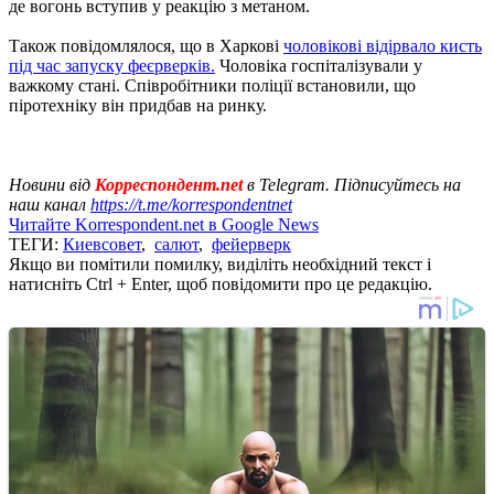
де вогонь вступив у реакцію з метаном.
Також повідомлялося, що в Харкові
чоловікові відірвало кисть
під час запуску феєрверків.
Чоловіка госпіталізували у
важкому стані. Співробітники поліції встановили, що
піротехніку він придбав на ринку.
Новини від
Корреспондент.net
в Telegram. Підписуйтесь на
наш канал
https://t.me/korrespondentnet
Читайте Korrespondent.net в Google News
ТЕГИ:
Киевсовет
,
салют
,
фейерверк
Якщо ви помітили помилку, виділіть необхідний текст і
натисніть Ctrl + Enter, щоб повідомити про це редакцію.