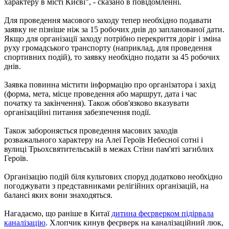
характеру в місті Києві", - сказано в повідомленні.
Для проведення масового заходу тепер необхідно подавати
заявку не пізніше ніж за 15 робочих днів до запланованої дати.
Якщо для організації заходу потрібно перекриття доріг і зміна
руху громадського транспорту (наприклад, для проведення
спортивних подій), то заявку необхідно подати за 45 робочих
днів.
Заявка повинна містити інформацію про організатора і захід
(форма, мета, місце проведення або маршрут, дата і час
початку та закінчення). Також обов'язково вказувати
організаційні питання забезпечення події.
Також забороняється проведення масових заходів
розважального характеру на Алеї Героїв Небесної сотні і
вулиці Трьохсвятительській в межах Стіни пам'яті загиблих
Героїв.
Організацію подій біля культових споруд додатково необхідно
погоджувати з представниками релігійних організацій, на
балансі яких вони знаходяться.
Нагадаємо, що раніше в Китаї
дитина феєрверком підірвала
каналізацію
. Хлопчик кинув феєрверк на каналізаційний люк,