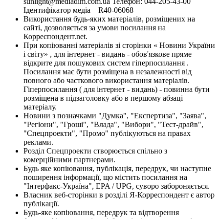
sunlight@mediadim.com.ua
Телефон: 044-205-43-00
Ідентифікатор медіа – R40-06068
Використання будь-яких матеріалів, розміщених на
сайті, дозволяється за умови посилання на
Корреспондент.net.
При копіюванні матеріалів зі сторінки « Новини України
і світу» , для інтернет - видань - обов'язкове пряме
відкрите для пошукових систем гіперпосилання .
Посилання має бути розміщена в незалежності від
повного або часткового використання матеріалів.
Гіперпосилання ( для інтернет - видань) - повинна бути
розміщена в підзаголовку або в першому абзаці
матеріалу.
Новини з позначками "Думка", "Експертиза", "Заява",
"Регіони", "Гроші", "Влада", "Вибори", "Тест-драйв",
"Спецпроекти", "Промо" публікуються на правах
реклами.
Розділ Спецпроекти створюється спільно з
комерційними партнерами.
Будь яке копіювання, публікація, передрук, чи наступне
поширення інформації, що містить посилання на
"Інтерфакс-Україна", EPA / UPG, суворо забороняється.
Власник веб-сторінки в розділі Я-Корреспондент є автор
публікації.
Будь-яке копіювання, передрук та відтворення