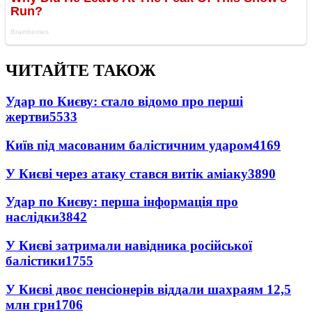
ЧИТАЙТЕ ТАКОЖ
Удар по Києву: стало відомо про перші
жертви
5533
Київ під масованим балістичним ударом
4169
У Києві через атаку стався витік аміаку
3890
Удар по Києву: перша інформація про
наслідки
3842
У Києві затримали навідника російської
балістики
1755
У Києві двоє пенсіонерів віддали шахраям 12,5
млн грн
1706