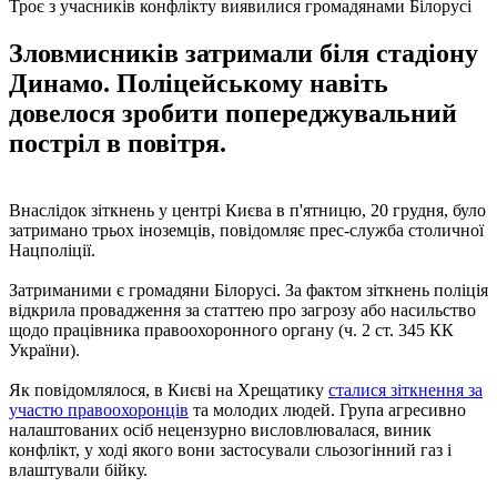
Троє з учасників конфлікту виявилися громадянами Білорусі
Зловмисників затримали біля стадіону
Динамо. Поліцейському навіть
довелося зробити попереджувальний
постріл в повітря.
Внаслідок зіткнень у центрі Києва в п'ятницю, 20 грудня, було
затримано трьох іноземців, повідомляє прес-служба столичної
Нацполіції.
Затриманими є громадяни Білорусі. За фактом зіткнень поліція
відкрила провадження за статтею про загрозу або насильство
щодо працівника правоохоронного органу (ч. 2 ст. 345 КК
України).
Як повідомлялося, в Києві на Хрещатику
сталися зіткнення за
участю правоохоронців
та молодих людей. Група агресивно
налаштованих осіб нецензурно висловлювалася, виник
конфлікт, у ході якого вони застосували сльозогінний газ і
влаштували бійку.