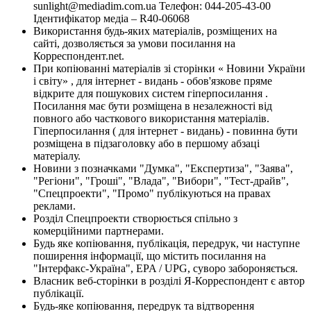
sunlight@mediadim.com.ua
Телефон: 044-205-43-00
Ідентифікатор медіа – R40-06068
Використання будь-яких матеріалів, розміщених на
сайті, дозволяється за умови посилання на
Корреспондент.net.
При копіюванні матеріалів зі сторінки « Новини України
і світу» , для інтернет - видань - обов'язкове пряме
відкрите для пошукових систем гіперпосилання .
Посилання має бути розміщена в незалежності від
повного або часткового використання матеріалів.
Гіперпосилання ( для інтернет - видань) - повинна бути
розміщена в підзаголовку або в першому абзаці
матеріалу.
Новини з позначками "Думка", "Експертиза", "Заява",
"Регіони", "Гроші", "Влада", "Вибори", "Тест-драйв",
"Спецпроекти", "Промо" публікуються на правах
реклами.
Розділ Спецпроекти створюється спільно з
комерційними партнерами.
Будь яке копіювання, публікація, передрук, чи наступне
поширення інформації, що містить посилання на
"Інтерфакс-Україна", EPA / UPG, суворо забороняється.
Власник веб-сторінки в розділі Я-Корреспондент є автор
публікації.
Будь-яке копіювання, передрук та відтворення