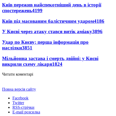
Київ пережив найспекотніший день в історії
спостережень
4199
Київ під масованим балістичним ударом
4186
У Києві через атаку стався витік аміаку
3896
Удар по Києву: перша інформація про
наслідки
3851
Мільйонна застава і смерть двійні: у Києві
викрили схему лікаря
1824
Читати коментарі
Повна версія сайту
Facebook
Twitter
RSS-стрічки
E-mail розсилка