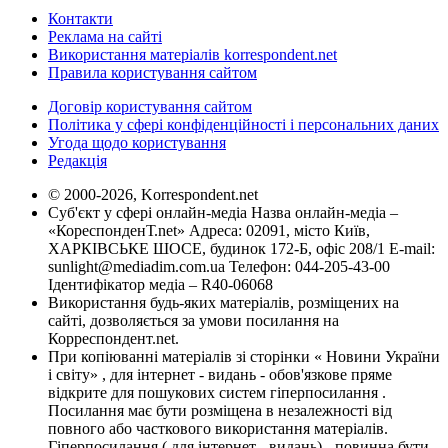
Контакти
Реклама на сайті
Використання матеріалів korrespondent.net
Правила користування сайтом
Договір користування сайтом
Політика у сфері конфіденційності і персональних даних
Угода щодо користування
Редакція
© 2000-2026, Korrespondent.net
Суб'єкт у сфері онлайн-медіа Назва онлайн-медіа –
«КореспонденТ.net» Адреса: 02091, місто Київ,
ХАРКІВСЬКЕ ШОСЕ, будинок 172-Б, офіс 208/1 E-mail:
sunlight@mediadim.com.ua
Телефон: 044-205-43-00
Ідентифікатор медіа – R40-06068
Використання будь-яких матеріалів, розміщених на
сайті, дозволяється за умови посилання на
Корреспондент.net.
При копіюванні матеріалів зі сторінки « Новини України
і світу» , для інтернет - видань - обов'язкове пряме
відкрите для пошукових систем гіперпосилання .
Посилання має бути розміщена в незалежності від
повного або часткового використання матеріалів.
Гіперпосилання ( для інтернет - видань) - повинна бути