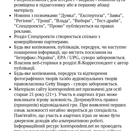
розміщена в підзаголовку або в першому абзаці
матеріалу.
Новини з позначками "Думка", "Експертиза", "Заява",
"Регіони", "Гроші", "Влада", "Вибори", "Тест-драйв",
"Спецпроекти", "Промо" публікуються на правах
реклами.
Розділ Спецпроекти створюється спільно з
комерційними партнерами.
Будь яке копіювання, публікація, передрук, чи наступне
поширення інформації, що містить посилання на
"Інтерфакс-Україна", EPA / UPG, суворо забороняється.
Власник веб-сторінки в розділі Я-Корреспондент є автор
публікації.
Будь-яке копіювання, передрук та відтворення
фотографічних творів та/або аудіовізуальних творів
правовласника Getty Images - суворо забороняється.
Матеріали сайту korrespondent.net призначені для осіб
старше 21 року (21+). Участь в азартних іграх може
викликати ігрову залежність. Дотримуйтесь правил
(принципів) відповідальної гри. При виявленні перших
ознак залежності негайно зверніться до спеціаліста.
Пам'ятайте, що участь в азартних іграх не може бути
джерелом доходів або альтернативою роботі.
Інформаційний ресурс korrespondent.net не проводить