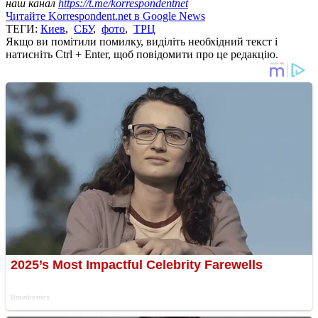
наш канал
https://t.me/korrespondentnet
Читайте Korrespondent.net в Google News
ТЕГИ:
Киев
,
СБУ
,
фото
,
ТРЦ
Якщо ви помітили помилку, виділіть необхідний текст і
натисніть Ctrl + Enter, щоб повідомити про це редакцію.