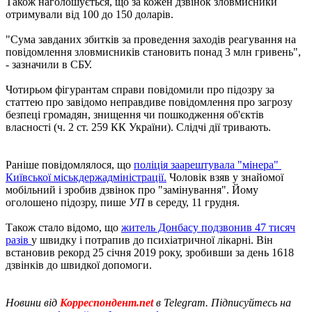
Також наголошується, що за кожен дзвінок зловмисники
отримували від 100 до 150 доларів.
"Сума завданих збитків за проведення заходів реагування на
повідомлення зловмисників становить понад 3 млн гривень",
- зазначили в СБУ.
Чотирьом фігурантам справи повідомили про підозру за
статтею про завідомо неправдиве повідомлення про загрозу
безпеці громадян, знищення чи пошкодження об'єктів
власності (ч. 2 ст. 259 КК України). Слідчі дії тривають.
Раніше повідомлялося, що
поліція заарештувала "мінера" ​​
Київської міськдержадміністрації.
Чоловік взяв у знайомої
мобільний і зробив дзвінок про "замінування". Йому
оголошено підозру, пише
УП
в середу, 11 грудня.
Також стало відомо, що
житель Донбасу подзвонив 47 тисяч
разів
у швидку і потрапив до психіатричної лікарні. Він
встановив рекорд 25 січня 2019 року, зробивши за день 1618
дзвінків до швидкої допомоги.
Новини від
Корреспондент.net
в Telegram. Підписуйтесь на