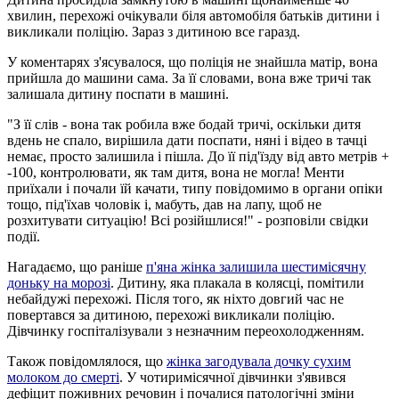
хвилин, перехожі очікували біля автомобіля батьків дитини і
викликали поліцію. Зараз з дитиною все гаразд.
У коментарях з'ясувалося, що поліція не знайшла матір, вона
прийшла до машини сама. За її словами, вона вже тричі так
залишала дитину поспати в машині.
"З її слів - вона так робила вже бодай тричі, оскільки дитя
вдень не спало, вирішила дати поспати, няні і відео в тачці
немає, просто залишила і пішла. До її під'їзду від авто метрів +
-100, контролювати, як там дитя, вона не могла! Менти
приїхали і почали їй качати, типу повідомимо в органи опіки
тощо, під'їхав чоловік і, мабуть, дав на лапу, щоб не
розхитувати ситуацію! Всі розійшлися!" - розповіли свідки
події.
Нагадаємо, що раніше
п'яна жінка залишила шестимісячну
доньку на морозі
. Дитину, яка плакала в колясці, помітили
небайдужі перехожі. Після того, як ніхто довгий час не
повертався за дитиною, перехожі викликали поліцію.
Дівчинку госпіталізували з незначним переохолодженням.
Також повідомлялося, що
жінка загодувала дочку сухим
молоком до смерті
. У чотиримісячної дівчинки з'явився
дефіцит поживних речовин і почалися патологічні зміни