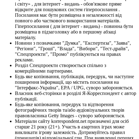
і світу» , для інтернет - видань - обов'язкове пряме
відкрите для пошукових систем гіперпосилання .
Посилання має бути розміщена в незалежності від
повного або часткового використання матеріалів.
Гіперпосилання ( для інтернет - видань) - повинна бути
розміщена в підзаголовку або в першому абзаці
матеріалу.
Новини з позначками "Думка", "Експертиза", "Заява",
"Регіони", "Гроші", "Влада", "Вибори", "Тест-драйв",
"Спецпроекти", "Промо" публікуються на правах
реклами.
Розділ Спецпроекти створюється спільно з
комерційними партнерами.
Будь яке копіювання, публікація, передрук, чи наступне
поширення інформації, що містить посилання на
"Інтерфакс-Україна", EPA / UPG, суворо забороняється.
Власник веб-сторінки в розділі Я-Корреспондент є автор
публікації.
Будь-яке копіювання, передрук та відтворення
фотографічних творів та/або аудіовізуальних творів
правовласника Getty Images - суворо забороняється.
Матеріали сайту korrespondent.net призначені для осіб
старше 21 року (21+). Участь в азартних іграх може
викликати ігрову залежність. Дотримуйтесь правил
(принципів) відповідальної гри. При виявленні перших