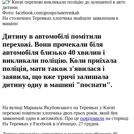
Фото: facebook.com/groups/nateremkah
На столичних Теремках хлопчика знайшли замкненим в
машині
Дитину в автомобілі помітили
перехожі. Вони прочекали біля
автомобіля близько 40 хвилин і
викликали поліцію. Коли приїхала
поліція, мати також з'явилася і
заявила, що вже тричі залишала
дитину одну в машині "поспати".
На вулиці Маршала Якубовського на Теремках у Києві
перехожі помітили хлопчика двох-трьох років, який був
замкнений один в автомобілі. Про це
повідомили
на сторінці
На Теремках у Facebook в п'ятницю, 27 грудня.
Дитина просиділа замкнутою в машині щонайменше 40