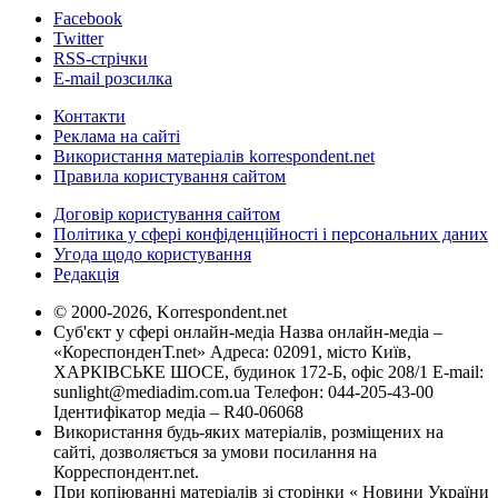
Facebook
Twitter
RSS-стрічки
E-mail розсилка
Контакти
Реклама на сайті
Використання матеріалів korrespondent.net
Правила користування сайтом
Договір користування сайтом
Політика у сфері конфіденційності і персональних даних
Угода щодо користування
Редакція
© 2000-2026, Korrespondent.net
Суб'єкт у сфері онлайн-медіа Назва онлайн-медіа –
«КореспонденТ.net» Адреса: 02091, місто Київ,
ХАРКІВСЬКЕ ШОСЕ, будинок 172-Б, офіс 208/1 E-mail:
sunlight@mediadim.com.ua
Телефон: 044-205-43-00
Ідентифікатор медіа – R40-06068
Використання будь-яких матеріалів, розміщених на
сайті, дозволяється за умови посилання на
Корреспондент.net.
При копіюванні матеріалів зі сторінки « Новини України