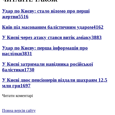
Удар по Києву: стало відомо про перші
жертви
5516
Київ під масованим балістичним ударом
4162
У Києві через атаку стався витік аміаку
3883
Удар по Києву: перша інформація про
наслідки
3831
У Києві затримали навідника російської
балістики
1730
У Києві двоє пенсіонерів віддали шахраям 12,5
млн грн
1697
Читати коментарі
Повна версія сайту