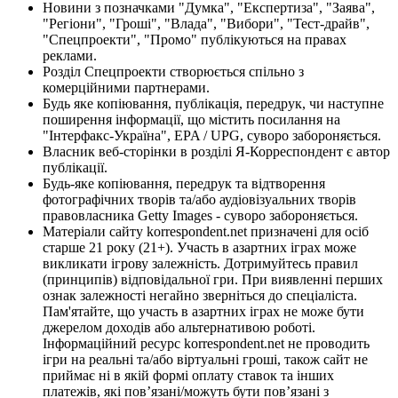
Новини з позначками "Думка", "Експертиза", "Заява",
"Регіони", "Гроші", "Влада", "Вибори", "Тест-драйв",
"Спецпроекти", "Промо" публікуються на правах
реклами.
Розділ Спецпроекти створюється спільно з
комерційними партнерами.
Будь яке копіювання, публікація, передрук, чи наступне
поширення інформації, що містить посилання на
"Інтерфакс-Україна", EPA / UPG, суворо забороняється.
Власник веб-сторінки в розділі Я-Корреспондент є автор
публікації.
Будь-яке копіювання, передрук та відтворення
фотографічних творів та/або аудіовізуальних творів
правовласника Getty Images - суворо забороняється.
Матеріали сайту korrespondent.net призначені для осіб
старше 21 року (21+). Участь в азартних іграх може
викликати ігрову залежність. Дотримуйтесь правил
(принципів) відповідальної гри. При виявленні перших
ознак залежності негайно зверніться до спеціаліста.
Пам'ятайте, що участь в азартних іграх не може бути
джерелом доходів або альтернативою роботі.
Інформаційний ресурс korrespondent.net не проводить
ігри на реальні та/або віртуальні гроші, також сайт не
приймає ні в якій формі оплату ставок та інших
платежів, які пов’язані/можуть бути пов’язані з