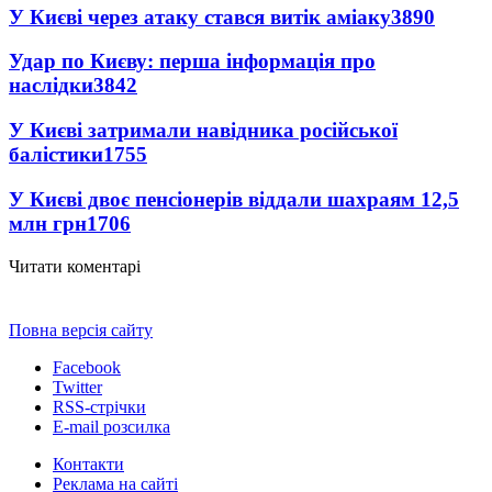
У Києві через атаку стався витік аміаку
3890
Удар по Києву: перша інформація про
наслідки
3842
У Києві затримали навідника російської
балістики
1755
У Києві двоє пенсіонерів віддали шахраям 12,5
млн грн
1706
Читати коментарі
Повна версія сайту
Facebook
Twitter
RSS-стрічки
E-mail розсилка
Контакти
Реклама на сайті