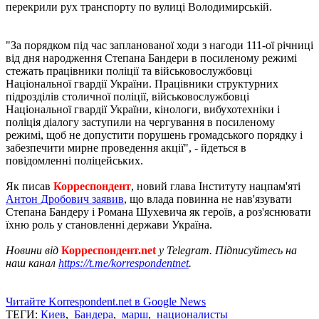
перекрили рух транспорту по вулиці Володимирській.
"За порядком під час запланованої ходи з нагоди 111-ої річниці
від дня народження Степана Бандери в посиленому режимі
стежать працівники поліції та військовослужбовці
Національної гвардії України. Працівники структурних
підрозділів столичної поліції, військовослужбовці
Національної гвардії України, кінологи, вибухотехніки і
поліція діалогу заступили на чергування в посиленому
режимі, щоб не допустити порушень громадського порядку і
забезпечити мирне проведення акції", - йдеться в
повідомленні поліцейських.
Як писав
Корреспондент
, новий глава Інституту нацпам'яті
Антон Дробович заявив
, що влада повинна не нав'язувати
Степана Бандеру і Романа Шухевича як героїв, а роз'яснювати
їхню роль у становленні держави Україна.
Новини від
Корреспондент.net
у Telegram. Підписуйтесь на
наш канал
https://t.me/korrespondentnet
.
Читайте Korrespondent.net в Google News
ТЕГИ:
Киев
,
Бандера
,
марш
,
националисты