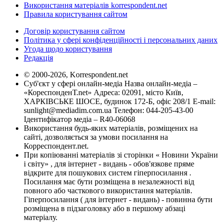
Використання матеріалів korrespondent.net
Правила користування сайтом
Договір користування сайтом
Політика у сфері конфіденційності і персональних даних
Угода щодо користування
Редакція
© 2000-2026, Korrespondent.net
Суб'єкт у сфері онлайн-медіа Назва онлайн-медіа –
«КореспонденТ.net» Адреса: 02091, місто Київ,
ХАРКІВСЬКЕ ШОСЕ, будинок 172-Б, офіс 208/1 E-mail:
sunlight@mediadim.com.ua
Телефон: 044-205-43-00
Ідентифікатор медіа – R40-06068
Використання будь-яких матеріалів, розміщених на
сайті, дозволяється за умови посилання на
Корреспондент.net.
При копіюванні матеріалів зі сторінки « Новини України
і світу» , для інтернет - видань - обов'язкове пряме
відкрите для пошукових систем гіперпосилання .
Посилання має бути розміщена в незалежності від
повного або часткового використання матеріалів.
Гіперпосилання ( для інтернет - видань) - повинна бути
розміщена в підзаголовку або в першому абзаці
матеріалу.