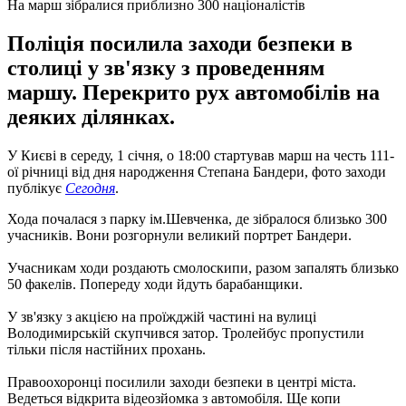
На марш зібралися приблизно 300 націоналістів
Поліція посилила заходи безпеки в
столиці у зв'язку з проведенням
маршу. Перекрито рух автомобілів на
деяких ділянках.
У Києві в середу, 1 січня, о 18:00 стартував марш на честь 111-
ої річниці від дня народження Степана Бандери, фото заходи
публікує
Сегодня
.
Хода почалася з парку ім.Шевченка, де зібралося близько 300
учасників. Вони розгорнули великий портрет Бандери.
Учасникам ходи роздають смолоскипи, разом запалять близько
50 факелів. Попереду ходи йдуть барабанщики.
У зв'язку з акцією на проїжджій частині на вулиці
Володимирській скупчився затор. Тролейбус пропустили
тільки після настійних прохань.
Правоохоронці посилили заходи безпеки в центрі міста.
Ведеться відкрита відеозйомка з автомобіля. Ще копи