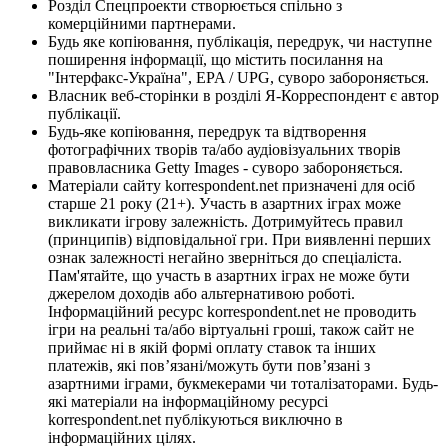
Розділ Спецпроекти створюється спільно з
комерційними партнерами.
Будь яке копіювання, публікація, передрук, чи наступне
поширення інформації, що містить посилання на
"Інтерфакс-Україна", EPA / UPG, суворо забороняється.
Власник веб-сторінки в розділі Я-Корреспондент є автор
публікації.
Будь-яке копіювання, передрук та відтворення
фотографічних творів та/або аудіовізуальних творів
правовласника Getty Images - суворо забороняється.
Матеріали сайту korrespondent.net призначені для осіб
старше 21 року (21+). Участь в азартних іграх може
викликати ігрову залежність. Дотримуйтесь правил
(принципів) відповідальної гри. При виявленні перших
ознак залежності негайно зверніться до спеціаліста.
Пам'ятайте, що участь в азартних іграх не може бути
джерелом доходів або альтернативою роботі.
Інформаційний ресурс korrespondent.net не проводить
ігри на реальні та/або віртуальні гроші, також сайт не
приймає ні в якій формі оплату ставок та інших
платежів, які пов’язані/можуть бути пов’язані з
азартними іграми, букмекерами чи тоталізаторами. Будь-
які матеріали на інформаційному ресурсі
korrespondent.net публікуються виключно в
інформаційних цілях.