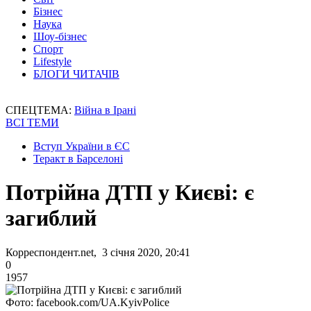
Бізнес
Наука
Шоу-бізнес
Спорт
Lifestyle
БЛОГИ ЧИТАЧІВ
СПЕЦТЕМА:
Війна в Ірані
ВСІ ТЕМИ
Вступ України в ЄС
Теракт в Барселоні
Потрійна ДТП у Києві: є
загиблий
Корреспондент.net, 3 січня 2020, 20:41
0
1957
Фото: facebook.com/UA.KyivPolice