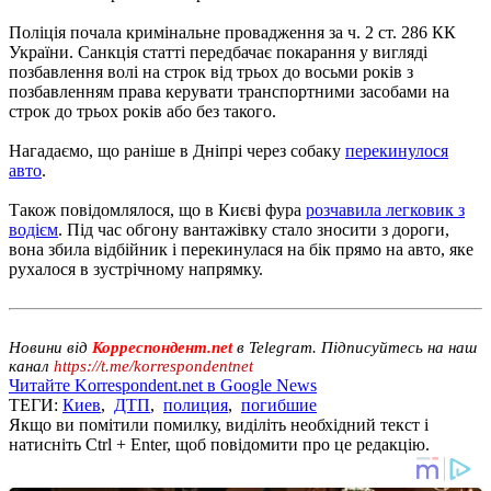
Поліція почала кримінальне провадження за ч. 2 ст. 286 КК
України. Санкція статті передбачає покарання у вигляді
позбавлення волі на строк від трьох до восьми років з
позбавленням права керувати транспортними засобами на
строк до трьох років або без такого.
Нагадаємо, що раніше в Дніпрі через собаку
перекинулося
авто
.
Також повідомлялося, що в Києві фура
розчавила легковик з
водієм
. Під час обгону вантажівку стало зносити з дороги,
вона збила відбійник і перекинулася на бік прямо на авто, яке
рухалося в зустрічному напрямку.
Новини від
Корреспондент.net
в Telegram. Підписуйтесь на наш
канал
https://t.me/korrespondentnet
Читайте Korrespondent.net в Google News
ТЕГИ:
Киев
,
ДТП
,
полиция
,
погибшие
Якщо ви помітили помилку, виділіть необхідний текст і
натисніть Ctrl + Enter, щоб повідомити про це редакцію.