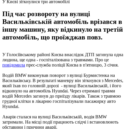
У Києві зіткнулися три автомобілі
Під час розвороту на вулиці
Васильківській автомобіль врізався в
іншу машину, яку відкинуло на третій
автомобіль, що проїжджав повз.
У Голосіївському районі Києва внаслідок ДТП загинула одна
людина, ще одна - госпіталізована з травмами. Про це
повідомила
прес-служба поліції Києва в п'ятницю, 3 січня.
Водій BMW виконував поворот з вулиці Бурмистенка на
Васильківську. В результаті маневру він зіткнувся з Mercedes,
який їхав по головній дорозі - вулиці Васильківській, і його
відкинуло на автомобіль Hyundai. Через отримані травми
водій Mercedes загинув до приїзду лікарів. Також з травмою
грудної клітки в лікарню госпіталізували пасажирку авто
Hyundai.
Аварія сталася на вулиці Васильківській, водія BMW
затримали. На місці події працюють слідчі і встановлюють
обставини і причини аварії.