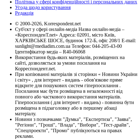
Політика у сфері конфіденційності і персональних даних
Угода щодо користування
Редакція
© 2000-2026, Korrespondent.net
Суб'єкт у сфері онлайн-медіа Назва онлайн-медіа –
«КореспонденТ.net» Адреса: 02091, місто Київ,
ХАРКІВСЬКЕ ШОСЕ, будинок 172-Б, офіс 208/1 E-mail:
sunlight@mediadim.com.ua
Телефон: 044-205-43-00
Ідентифікатор медіа – R40-06068
Використання будь-яких матеріалів, розміщених на
сайті, дозволяється за умови посилання на
Корреспондент.net.
При копіюванні матеріалів зі сторінки « Новини України
і світу» , для інтернет - видань - обов'язкове пряме
відкрите для пошукових систем гіперпосилання .
Посилання має бути розміщена в незалежності від
повного або часткового використання матеріалів.
Гіперпосилання ( для інтернет - видань) - повинна бути
розміщена в підзаголовку або в першому абзаці
матеріалу.
Новини з позначками "Думка", "Експертиза", "Заява",
"Регіони", "Гроші", "Влада", "Вибори", "Тест-драйв",
"Спецпроекти", "Промо" публікуються на правах
реклами.