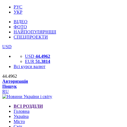
РУС
УКР
ВІДЕО
ФОТО
НАЙПОПУЛЯРНІШІ
СПЕЦПРОЕКТИ
USD
USD
44.4962
EUR
51.3814
Всі курси валют
44.4962
Авторизація
Пошук
RU
ВСІ РОЗДІЛИ
Головна
Україна
Місто
Світ