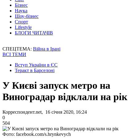
Бізнес
Наука
Шоу-бізнес
Спорт
Lifestyle
БЛОГИ ЧИТАЧІВ
СПЕЦТЕМА:
Війна в Ірані
ВСІ ТЕМИ
Вступ України в ЄС
Теракт в Барселоні
У Києві запуск метро на
Виноградар відклали на рік
Корреспондент.net, 16 січня 2020, 16:24
0
504
Фото: facebook.com/s.hrynkevych