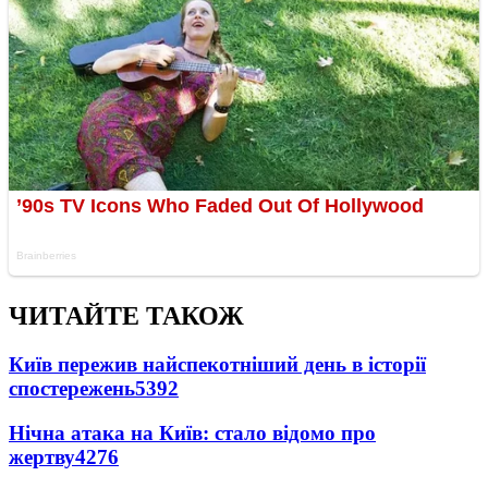
ЧИТАЙТЕ ТАКОЖ
Київ пережив найспекотніший день в історії
спостережень
5392
Нічна атака на Київ: стало відомо про
жертву
4276