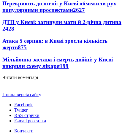
Перекриють до осені: у Києві обмежили рух
популярними проспектами
2627
ДТП у Києві: загинули мати й 2-річна дитина
2428
Атака 5 серпня: в Києві зросла кількість
жертв
875
Мільйонна застава і смерть двійні: у Києві
викрили схему лікаря
199
Читати коментарі
Повна версія сайту
Facebook
Twitter
RSS-стрічки
E-mail розсилка
Контакти