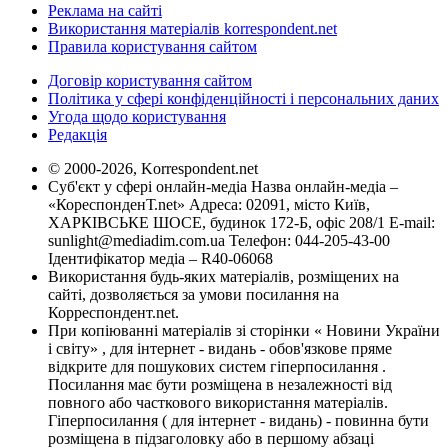
Реклама на сайті
Використання матеріалів korrespondent.net
Правила користування сайтом
Договір користування сайтом
Політика у сфері конфіденційності і персональних даних
Угода щодо користування
Редакція
© 2000-2026, Korrespondent.net
Суб'єкт у сфері онлайн-медіа Назва онлайн-медіа –
«КореспонденТ.net» Адреса: 02091, місто Київ,
ХАРКІВСЬКЕ ШОСЕ, будинок 172-Б, офіс 208/1 E-mail:
sunlight@mediadim.com.ua
Телефон: 044-205-43-00
Ідентифікатор медіа – R40-06068
Використання будь-яких матеріалів, розміщених на
сайті, дозволяється за умови посилання на
Корреспондент.net.
При копіюванні матеріалів зі сторінки « Новини України
і світу» , для інтернет - видань - обов'язкове пряме
відкрите для пошукових систем гіперпосилання .
Посилання має бути розміщена в незалежності від
повного або часткового використання матеріалів.
Гіперпосилання ( для інтернет - видань) - повинна бути
розміщена в підзаголовку або в першому абзаці