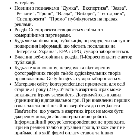
матеріалу.
Новини з позначками "Думка", "Експертиза", "Заява",
"Регіони", "Гроші", "Влада", "Вибори", "Тест-драйв",
"Спецпроекти", "Промо" публікуються на правах
реклами.
Розділ Спецпроекти створюється спільно з
комерційними партнерами.
Будь яке копіювання, публікація, передрук, чи наступне
поширення інформації, що містить посилання на
"Інтерфакс-Україна", EPA / UPG, суворо забороняється.
Власник веб-сторінки в розділі Я-Корреспондент є автор
публікації.
Будь-яке копіювання, передрук та відтворення
фотографічних творів та/або аудіовізуальних творів
правовласника Getty Images - суворо забороняється.
Матеріали сайту korrespondent.net призначені для осіб
старше 21 року (21+). Участь в азартних іграх може
викликати ігрову залежність. Дотримуйтесь правил
(принципів) відповідальної гри. При виявленні перших
ознак залежності негайно зверніться до спеціаліста.
Пам'ятайте, що участь в азартних іграх не може бути
джерелом доходів або альтернативою роботі.
Інформаційний ресурс korrespondent.net не проводить
ігри на реальні та/або віртуальні гроші, також сайт не
приймає ні в якій формі оплату ставок та інших