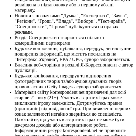
розміщена в підзаголовку або в першому абзаці
матеріалу.
Новини з позначками "Думка", "Експертиза", "Заява",
"Регіони", "Гроші", "Влада", "Вибори", "Тест-драйв",
"Спецпроекти", "Промо" публікуються на правах
реклами.
Розділ Спецпроекти створюється спільно з
комерційними партнерами.
Будь яке копіювання, публікація, передрук, чи наступне
поширення інформації, що містить посилання на
"Інтерфакс-Україна", EPA / UPG, суворо забороняється.
Власник веб-сторінки в розділі Я-Корреспондент є автор
публікації.
Будь-яке копіювання, передрук та відтворення
фотографічних творів та/або аудіовізуальних творів
правовласника Getty Images - суворо забороняється.
Матеріали сайту korrespondent.net призначені для осіб
старше 21 року (21+). Участь в азартних іграх може
викликати ігрову залежність. Дотримуйтесь правил
(принципів) відповідальної гри. При виявленні перших
ознак залежності негайно зверніться до спеціаліста.
Пам'ятайте, що участь в азартних іграх не може бути
джерелом доходів або альтернативою роботі.
Інформаційний ресурс korrespondent.net не проводить
ігри на реальні та/або віртуальні гроші, також сайт не