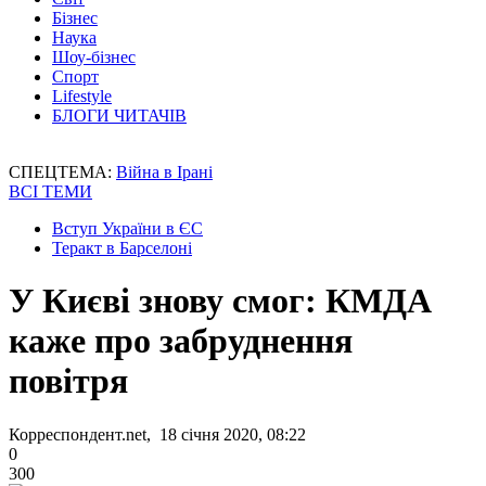
Бізнес
Наука
Шоу-бізнес
Спорт
Lifestyle
БЛОГИ ЧИТАЧІВ
СПЕЦТЕМА:
Війна в Ірані
ВСІ ТЕМИ
Вступ України в ЄС
Теракт в Барселоні
У Києві знову смог: КМДА
каже про забруднення
повітря
Корреспондент.net, 18 січня 2020, 08:22
0
300