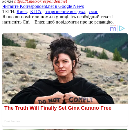
канал
https://t.me/korrespondentnet
Читайте Korrespondent.net в Google News
ТЕГИ:
Киев
,
КГГА
,
загрязнение воздуха
,
смог
Якщо ви помітили помилку, виділіть необхідний текст і
натисніть Ctrl + Enter, щоб повідомити про це редакцію.