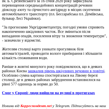
ім. Б. Срезневського за 16 січня 2020 року зафіксувала
перевищення середньодобових концентрацій речовин
діоксиду азоту та сірчистого ангідриду в місцях скупчення
автомобільного транспорту (пл. Бессарабська пл. Деміївська,
бульвар Лесі Українки).
"За прогнозами Укргідрометцентру, погодні умови сприяють
накопиченню шкідливих часток. Все зміниться після
випадання опадів, посилення вітру та зниження температури",
- зазначили у відомстві.
Жителям столиці варто уникати прогулянок біля
автомагістралей, проводити вологе прибирання і збільшити
кількість споживання води.
Раніше в жовтні минулого року повідомлялося, що в деяких
районах Києва
зашкалив рівень шкідливих речовин в повітрі
.
Особливо сумна картина спостерігалася на Лівому березі
столиці, де в деяких районах забруднення встановилося на
рівні 577 одиниць за норми до 50.
Смог у Європі: люди вийшли на вулиці в протигазах
Новини від
Корреспондент.net
у Telegram. Підписуйтесь на наш