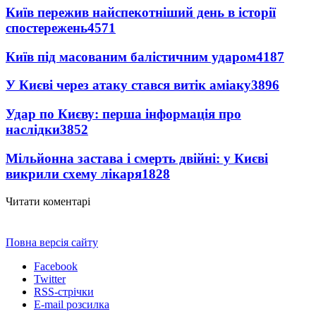
Київ пережив найспекотніший день в історії
спостережень
4571
Київ під масованим балістичним ударом
4187
У Києві через атаку стався витік аміаку
3896
Удар по Києву: перша інформація про
наслідки
3852
Мільйонна застава і смерть двійні: у Києві
викрили схему лікаря
1828
Читати коментарі
Повна версія сайту
Facebook
Twitter
RSS-стрічки
E-mail розсилка