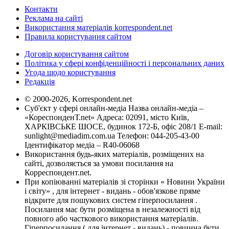
Контакти
Реклама на сайті
Використання матеріалів korrespondent.net
Правила користування сайтом
Договір користування сайтом
Політика у сфері конфіденційності і персональних даних
Угода щодо користування
Редакція
© 2000-2026, Korrespondent.net
Суб'єкт у сфері онлайн-медіа Назва онлайн-медіа –
«КореспонденТ.net» Адреса: 02091, місто Київ,
ХАРКІВСЬКЕ ШОСЕ, будинок 172-Б, офіс 208/1 E-mail:
sunlight@mediadim.com.ua
Телефон: 044-205-43-00
Ідентифікатор медіа – R40-06068
Використання будь-яких матеріалів, розміщених на
сайті, дозволяється за умови посилання на
Корреспондент.net.
При копіюванні матеріалів зі сторінки « Новини України
і світу» , для інтернет - видань - обов'язкове пряме
відкрите для пошукових систем гіперпосилання .
Посилання має бути розміщена в незалежності від
повного або часткового використання матеріалів.
Гіперпосилання ( для інтернет - видань) - повинна бути