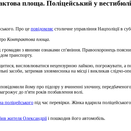
актова площа. Поліцейський у вестибюлі
йського. Про це
повідомляє
столичне управління Нацполіції в субо
етро
Контрактова площа
.
ох громадян з явними ознаками сп'яніння. Правоохоронець поясн
идом транспорту.
дитися, висловлюватися нецензурною лайкою, погрожувати, а по
ьні засоби, затримав зловмисника на місці і викликав слідчо-опе
 повідомили йому про підозру у вчиненні злочину, передбаченог
агрожує до п'яти років позбавлення волі.
на поліцейського
під час перевірки. Жінка вдарила поліцейського 
бив жителя Олександрії
і пошкодив його автомобіль.