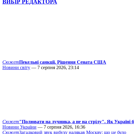
ВИБІР РЕДАКТОРА
Сюжет
Пекельні санкції. Рішення Сената США
Новини світу
— 7 серпня 2026, 23:14
Сюжет
"Полювати на лучника, а не на стрілу". Як Україні 
Новини України
— 7 серпня 2026, 16:36
Сюжет
Загадковий звук вибуху налякав Москву: що це було