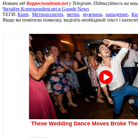
Новини від
Корреспондент.net
у Telegram. Підписуйтесь на на
Читайте Korrespondent.net в Google News
ТЕГИ:
Киев
,
Метрополитен
,
метро
,
мужчина
,
нападение
,
Ки
Якщо ви помітили помилку, виділіть необхідний текст і натисніт