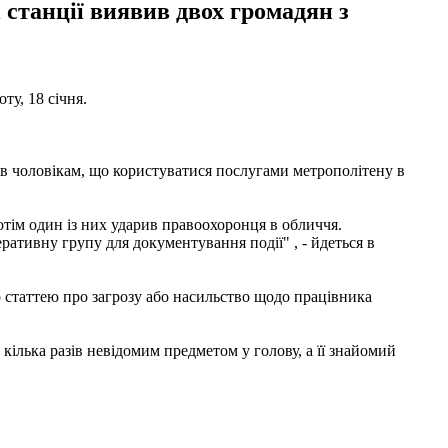
 станції виявив двох громадян з
ту, 18 січня.
ив чоловікам, що користуватися послугами метрополітену в
тім один із них ударив правоохоронця в обличчя.
ративну групу для документування події" , - йдеться в
о статтею про загрозу або насильство щодо працівника
кілька разів невідомим предметом у голову, а її знайомий