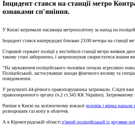
Інцидент стався на станції метро Контр
ознаками сп'яніння.
У Києві затримали пасажира метрополітену за напад на поліце
Інцидент стався напередодні близько 23:00 вечора на станції м
Старший сержант поліції у вестибюлі станції метро виявив дв
такому стані заборонено, і запропонував скористатися іншим в
"На зауваження поліцейського чоловіки почали агресивно пово
Поліцейський, застосувавши заходи фізичного впливу та спеціал
повідомленні.
У результаті 44-річного правопорушника затримали. Слідчі вже
правоохоронного органу (ч.2 ст.345 КК України). Затриманому з
Раніше в Києві на залізничному вокзалі
чоловік і жінка напали 
розпорошив газ копу в обличчя.
А в Кіровоградській області
п'яний поліцейський із друзями по