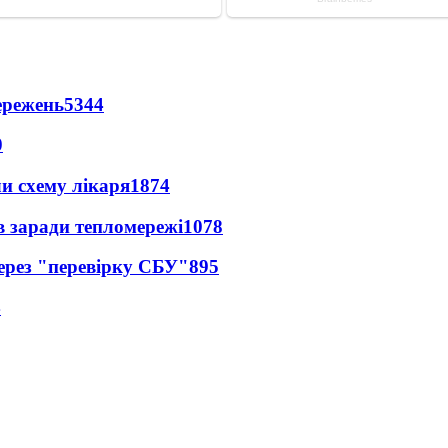
ережень
5344
0
ли схему лікаря
1874
в заради тепломережі
1078
через "перевірку СБУ"
895
4