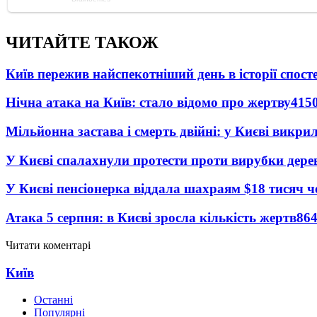
ЧИТАЙТЕ ТАКОЖ
Київ пережив найспекотніший день в історії спост
Нічна атака на Київ: стало відомо про жертву
415
Мільйонна застава і смерть двійні: у Києві викри
У Києві спалахнули протести проти вирубки дере
У Києві пенсіонерка віддала шахраям $18 тисяч 
Атака 5 серпня: в Києві зросла кількість жертв
86
Читати коментарі
Київ
Останні
Популярні