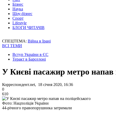
Бізнес
Наука
Шоу-бізнес
Спорт
Lifestyle
БЛОГИ ЧИТАЧІВ
СПЕЦТЕМА:
Війна в Ірані
ВСІ ТЕМИ
Вступ України в ЄС
Теракт в Барселоні
У Києві пасажир метро напав 
Корреспондент.net, 18 січня 2020, 16:36
0
610
Фото: Нацполіція України
44-річного правопорушника затримали