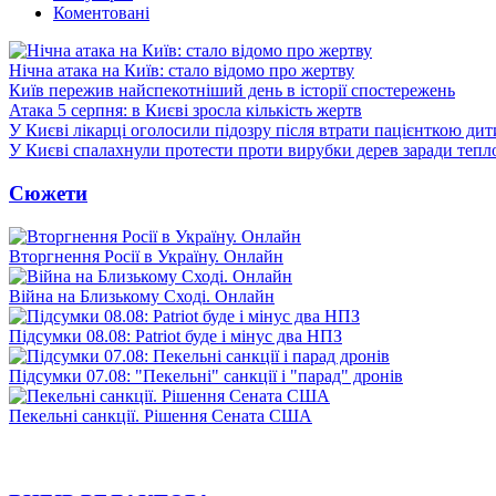
Коментовані
Нічна атака на Київ: стало відомо про жертву
Київ пережив найспекотніший день в історії спостережень
Атака 5 серпня: в Києві зросла кількість жертв
У Києві лікарці оголосили підозру після втрати пацієнткою ди
У Києві спалахнули протести проти вирубки дерев заради тепл
Сюжети
Вторгнення Росії в Україну. Онлайн
Війна на Близькому Сході. Онлайн
Підсумки 08.08: Patriot буде і мінус два НПЗ
Підсумки 07.08: "Пекельні" санкції і "парад" дронів
Пекельні санкції. Рішення Сената США