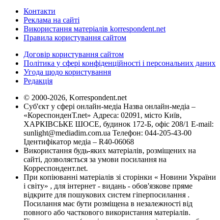
Контакти
Реклама на сайті
Використання матеріалів korrespondent.net
Правила користування сайтом
Договір користування сайтом
Політика у сфері конфіденційності і персональних даних
Угода щодо користування
Редакція
© 2000-2026, Korrespondent.net
Суб'єкт у сфері онлайн-медіа Назва онлайн-медіа –
«КореспонденТ.net» Адреса: 02091, місто Київ,
ХАРКІВСЬКЕ ШОСЕ, будинок 172-Б, офіс 208/1 E-mail:
sunlight@mediadim.com.ua
Телефон: 044-205-43-00
Ідентифікатор медіа – R40-06068
Використання будь-яких матеріалів, розміщених на
сайті, дозволяється за умови посилання на
Корреспондент.net.
При копіюванні матеріалів зі сторінки « Новини України
і світу» , для інтернет - видань - обов'язкове пряме
відкрите для пошукових систем гіперпосилання .
Посилання має бути розміщена в незалежності від
повного або часткового використання матеріалів.