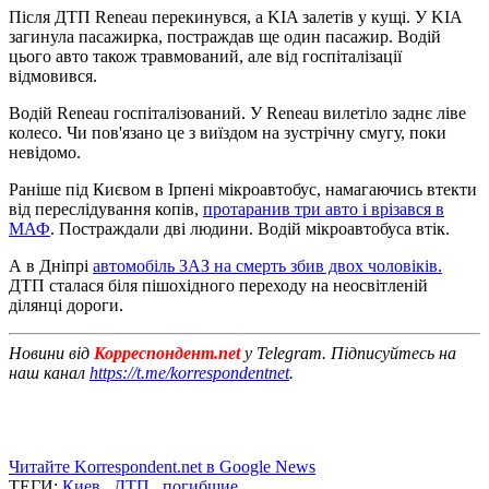
Після ДТП Reneau перекинувся, а KIA залетів у кущі. У KIA
загинула пасажирка, постраждав ще один пасажир. Водій
цього авто також травмований, але від госпіталізації
відмовився.
Водій Reneau госпіталізований. У Reneau вилетіло заднє ліве
колесо. Чи пов'язано це з виїздом на зустрічну смугу, поки
невідомо.
Раніше під Києвом в Ірпені мікроавтобус, намагаючись втекти
від переслідування копів,
протаранив три авто і врізався в
МАФ
. Постраждали дві людини. Водій мікроавтобуса втік.
А в Дніпрі
автомобіль ЗАЗ на смерть збив двох чоловіків.
ДТП сталася біля пішохідного переходу на неосвітленій
ділянці дороги.
Новини від
Корреспондент.net
у Telegram. Підписуйтесь на
наш канал
https://t.me/korrespondentnet
.
Читайте Korrespondent.net в Google News
ТЕГИ:
Киев
,
ДТП
,
погибшие