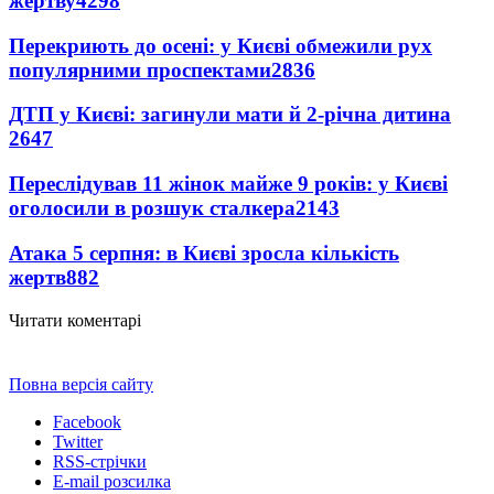
жертву
4298
Перекриють до осені: у Києві обмежили рух
популярними проспектами
2836
ДТП у Києві: загинули мати й 2-річна дитина
2647
Переслідував 11 жінок майже 9 років: у Києві
оголосили в розшук сталкера
2143
Атака 5 серпня: в Києві зросла кількість
жертв
882
Читати коментарі
Повна версія сайту
Facebook
Twitter
RSS-стрічки
E-mail розсилка