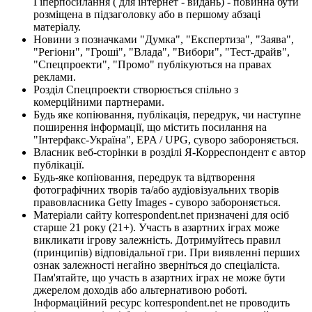
Гіперпосилання ( для інтернет - видань) - повинна бути
розміщена в підзаголовку або в першому абзаці
матеріалу.
Новини з позначками "Думка", "Експертиза", "Заява",
"Регіони", "Гроші", "Влада", "Вибори", "Тест-драйв",
"Спецпроекти", "Промо" публікуються на правах
реклами.
Розділ Спецпроекти створюється спільно з
комерційними партнерами.
Будь яке копіювання, публікація, передрук, чи наступне
поширення інформації, що містить посилання на
"Інтерфакс-Україна", EPA / UPG, суворо забороняється.
Власник веб-сторінки в розділі Я-Корреспондент є автор
публікації.
Будь-яке копіювання, передрук та відтворення
фотографічних творів та/або аудіовізуальних творів
правовласника Getty Images - суворо забороняється.
Матеріали сайту korrespondent.net призначені для осіб
старше 21 року (21+). Участь в азартних іграх може
викликати ігрову залежність. Дотримуйтесь правил
(принципів) відповідальної гри. При виявленні перших
ознак залежності негайно зверніться до спеціаліста.
Пам'ятайте, що участь в азартних іграх не може бути
джерелом доходів або альтернативою роботі.
Інформаційний ресурс korrespondent.net не проводить