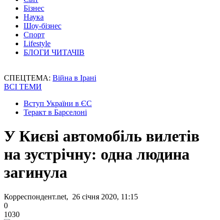
Бізнес
Наука
Шоу-бізнес
Спорт
Lifestyle
БЛОГИ ЧИТАЧІВ
СПЕЦТЕМА:
Війна в Ірані
ВСІ ТЕМИ
Вступ України в ЄС
Теракт в Барселоні
У Києві автомобіль вилетів
на зустрічну: одна людина
загинула
Корреспондент.net, 26 січня 2020, 11:15
0
1030