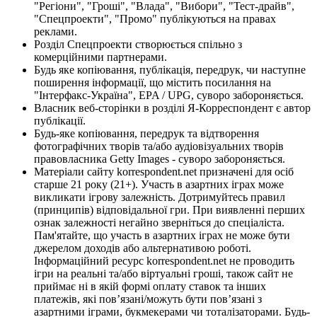
"Регіони", "Гроші", "Влада", "Вибори", "Тест-драйв",
"Спецпроекти", "Промо" публікуються на правах
реклами.
Розділ Спецпроекти створюється спільно з
комерційними партнерами.
Будь яке копіювання, публікація, передрук, чи наступне
поширення інформації, що містить посилання на
"Інтерфакс-Україна", EPA / UPG, суворо забороняється.
Власник веб-сторінки в розділі Я-Корреспондент є автор
публікації.
Будь-яке копіювання, передрук та відтворення
фотографічних творів та/або аудіовізуальних творів
правовласника Getty Images - суворо забороняється.
Матеріали сайту korrespondent.net призначені для осіб
старше 21 року (21+). Участь в азартних іграх може
викликати ігрову залежність. Дотримуйтесь правил
(принципів) відповідальної гри. При виявленні перших
ознак залежності негайно зверніться до спеціаліста.
Пам'ятайте, що участь в азартних іграх не може бути
джерелом доходів або альтернативою роботі.
Інформаційний ресурс korrespondent.net не проводить
ігри на реальні та/або віртуальні гроші, також сайт не
приймає ні в якій формі оплату ставок та інших
платежів, які пов’язані/можуть бути пов’язані з
азартними іграми, букмекерами чи тоталізаторами. Будь-