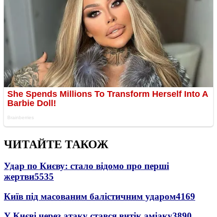
ЧИТАЙТЕ ТАКОЖ
Удар по Києву: стало відомо про перші
жертви
5535
Київ під масованим балістичним ударом
4169
У Києві через атаку стався витік аміаку
3890