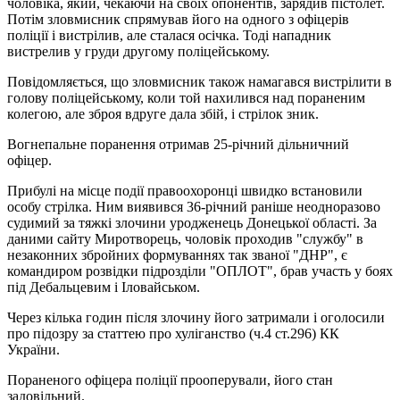
чоловіка, який, чекаючи на своїх опонентів, зарядив пістолет.
Потім зловмисник спрямував його на одного з офіцерів
поліції і вистрілив, але сталася осічка. Тоді нападник
вистрелив у груди другому поліцейському.
Повідомляється, що зловмисник також намагався вистрілити в
голову поліцейському, коли той нахилився над пораненим
колегою, але зброя вдруге дала збій, і стрілок зник.
Вогнепальне поранення отримав 25-річний дільничний
офіцер.
Прибулі на місце події правоохоронці швидко встановили
особу стрілка. Ним виявився 36-річний раніше неодноразово
судимий за тяжкі злочини уродженець Донецької області. За
даними сайту Миротворець, чоловік проходив "службу" в
незаконних збройних формуваннях так званої "ДНР", є
командиром розвідки підрозділи "ОПЛОТ", брав участь у боях
під Дебальцевим і Іловайськом.
Через кілька годин після злочину його затримали і оголосили
про підозру за статтею про хуліганство (ч.4 ст.296) КК
України.
Пораненого офіцера поліції прооперували, його стан
задовільний.