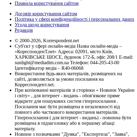
Правила користування сайтом
Договір користування сайтом
Політика у сфері конфіденційності і персональних даних
Угода щодо користування
Редакція
© 2000-2026, Korrespondent.net
Суб'єкт у сфері онлайн-медіа Назва онлайн-медіа –
«КореспонденТ.net» Адреса: 02091, місто Київ,
ХАРКІВСЬКЕ ШОСЕ, будинок 172-Б, офіс 208/1 E-mail:
sunlight@mediadim.com.ua
Телефон: 044-205-43-00
Ідентифікатор медіа – R40-06068
Використання будь-яких матеріалів, розміщених на
сайті, дозволяється за умови посилання на
Корреспондент.net.
При копіюванні матеріалів зі сторінки « Новини України
і світу» , для інтернет - видань - обов'язкове пряме
відкрите для пошукових систем гіперпосилання .
Посилання має бути розміщена в незалежності від
повного або часткового використання матеріалів.
Гіперпосилання ( для інтернет - видань) - повинна бути
розміщена в підзаголовку або в першому абзаці
матеріалу.
Новини з позначками "Думка", "Експертиза", "Заява",