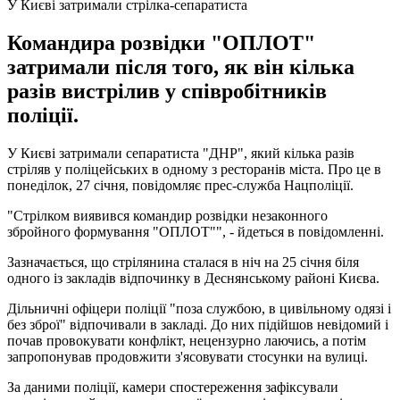
У Києві затримали стрілка-сепаратиста
Командира розвідки "ОПЛОТ"
затримали після того, як він кілька
разів вистрілив у співробітників
поліції.
У Києві затримали сепаратиста "ДНР", який кілька разів
стріляв у поліцейських в одному з ресторанів міста. Про це в
понеділок, 27 січня, повідомляє прес-служба Нацполіції.
"Стрілком виявився командир розвідки незаконного
збройного формування "ОПЛОТ"", - йдеться в повідомленні.
Зазначається, що стрілянина сталася в ніч на 25 січня біля
одного із закладів відпочинку в Деснянському районі Києва.
Дільничні офіцери поліції "поза службою, в цивільному одязі і
без зброї" відпочивали в закладі. До них підійшов невідомий і
почав провокувати конфлікт, нецензурно лаючись, а потім
запропонував продовжити з'ясовувати стосунки на вулиці.
За даними поліції, камери спостереження зафіксували