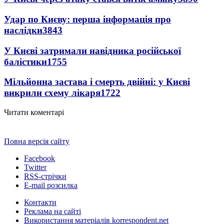
Удар по Києву: перша інформація про
наслідки
3843
У Києві затримали навідника російської
балістики
1755
Мільйонна застава і смерть двійні: у Києві
викрили схему лікаря
1722
Читати коментарі
Повна версія сайту
Facebook
Twitter
RSS-стрічки
E-mail розсилка
Контакти
Реклама на сайті
Використання матеріалів korrespondent.net