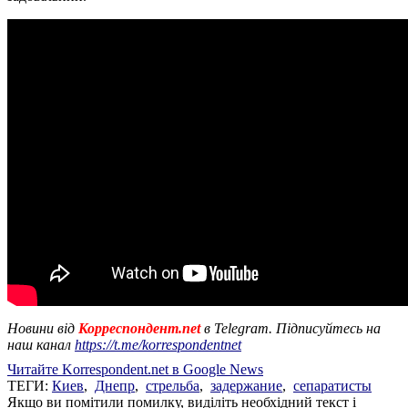
Новини від
Корреспондент.net
в Telegram. Підписуйтесь на
наш канал
https://t.me/korrespondentnet
Читайте Korrespondent.net в Google News
ТЕГИ:
Киев
,
Днепр
,
стрельба
,
задержание
,
сепаратисты
Якщо ви помітили помилку, виділіть необхідний текст і