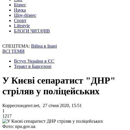
Бізнес
Наука
Шоу-бізнес
Спорт
Lifestyle
БЛОГИ ЧИТАЧІВ
СПЕЦТЕМА:
Війна в Ірані
ВСІ ТЕМИ
Вступ України в ЄС
Теракт в Барселоні
У Києві сепаратист "ДНР"
стріляв у поліцейських
Корреспондент.net, 27 січня 2020, 15:51
1
1217
Фото: npu.gov.ua