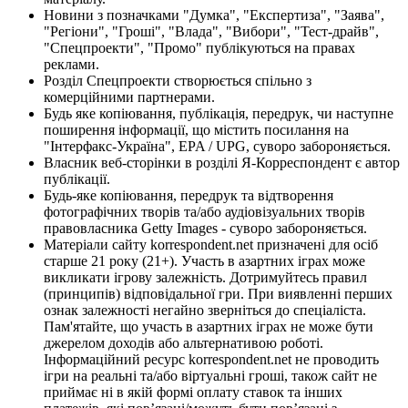
Новини з позначками "Думка", "Експертиза", "Заява",
"Регіони", "Гроші", "Влада", "Вибори", "Тест-драйв",
"Спецпроекти", "Промо" публікуються на правах
реклами.
Розділ Спецпроекти створюється спільно з
комерційними партнерами.
Будь яке копіювання, публікація, передрук, чи наступне
поширення інформації, що містить посилання на
"Інтерфакс-Україна", EPA / UPG, суворо забороняється.
Власник веб-сторінки в розділі Я-Корреспондент є автор
публікації.
Будь-яке копіювання, передрук та відтворення
фотографічних творів та/або аудіовізуальних творів
правовласника Getty Images - суворо забороняється.
Матеріали сайту korrespondent.net призначені для осіб
старше 21 року (21+). Участь в азартних іграх може
викликати ігрову залежність. Дотримуйтесь правил
(принципів) відповідальної гри. При виявленні перших
ознак залежності негайно зверніться до спеціаліста.
Пам'ятайте, що участь в азартних іграх не може бути
джерелом доходів або альтернативою роботі.
Інформаційний ресурс korrespondent.net не проводить
ігри на реальні та/або віртуальні гроші, також сайт не
приймає ні в якій формі оплату ставок та інших