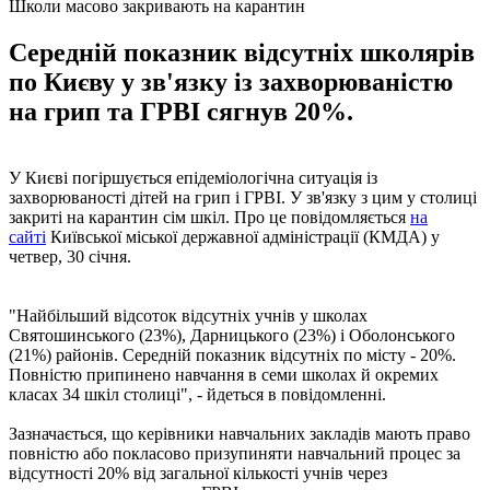
Школи масово закривають на карантин
Середній показник відсутніх школярів
по Києву у зв'язку із захворюваністю
на грип та ГРВІ сягнув 20%.
У Києві погіршується епідеміологічна ситуація із
захворюваності дітей на грип і ГРВІ. У зв'язку з цим у столиці
закриті на карантин сім шкіл. Про це повідомляється
на
сайті
Київської міської державної адміністрації (КМДА) у
четвер, 30 січня.
"Найбільший відсоток відсутніх учнів у школах
Святошинського (23%), Дарницького (23%) і Оболонського
(21%) районів. Середній показник відсутніх по місту - 20%.
Повністю припинено навчання в семи школах й окремих
класах 34 шкіл столиці", - йдеться в повідомленні.
Зазначається, що керівники навчальних закладів мають право
повністю або покласово призупиняти навчальний процес за
відсутності 20% від загальної кількості учнів через