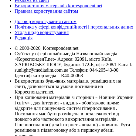
Реклама на сайті
Використання матеріалів korrespondent.net
Правила користування сайтом
Договір користування сайтом
Політика у сфері конфіденційності і персональних даних
Угода щодо користування
Редакція
© 2000-2026, Korrespondent.net
Суб'єкт у сфері онлайн-медіа Назва онлайн-медіа –
«КореспонденТ.net» Адреса: 02091, місто Київ,
ХАРКІВСЬКЕ ШОСЕ, будинок 172-Б, офіс 208/1 E-mail:
sunlight@mediadim.com.ua
Телефон: 044-205-43-00
Ідентифікатор медіа – R40-06068
Використання будь-яких матеріалів, розміщених на
сайті, дозволяється за умови посилання на
Корреспондент.net.
При копіюванні матеріалів зі сторінки « Новини України
і світу» , для інтернет - видань - обов'язкове пряме
відкрите для пошукових систем гіперпосилання .
Посилання має бути розміщена в незалежності від
повного або часткового використання матеріалів.
Гіперпосилання ( для інтернет - видань) - повинна бути
розміщена в підзаголовку або в першому абзаці
матеріалу.