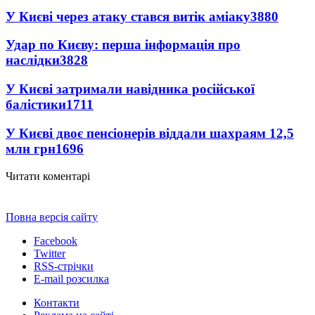
У Києві через атаку стався витік аміаку
3880
Удар по Києву: перша інформація про
наслідки
3828
У Києві затримали навідника російської
балістики
1711
У Києві двоє пенсіонерів віддали шахраям 12,5
млн грн
1696
Читати коментарі
Повна версія сайту
Facebook
Twitter
RSS-стрічки
E-mail розсилка
Контакти