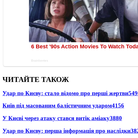
ЧИТАЙТЕ ТАКОЖ
Удар по Києву: стало відомо про перші жертви
549
Київ під масованим балістичним ударом
4156
У Києві через атаку стався витік аміаку
3880
Удар по Києву: перша інформація про наслідки
38