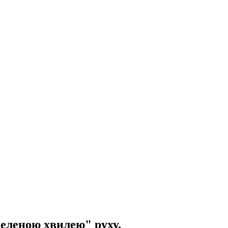
зеленою хвилею" руху.