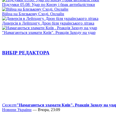
Підсумки 05.08: Удар по Києву і брак антибалістики
Війна на Близькому Сході. Онлайн
Диверсія в Лейпцигу. Дрон біля українського літака
"Намагаються зламати Київ". Реакція Заходу на удар
ВИБІР РЕДАКТОРА
Сюжет
"Намагаються зламати Київ". Реакція Заходу на уда
Новини України
— Вчора, 23:09