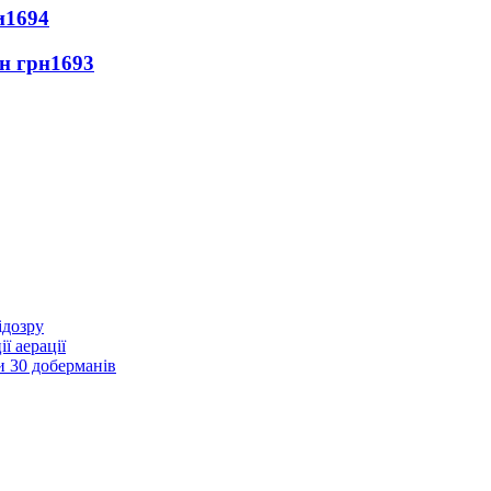
и
1694
лн грн
1693
ідозру
ї аерації
и 30 доберманів