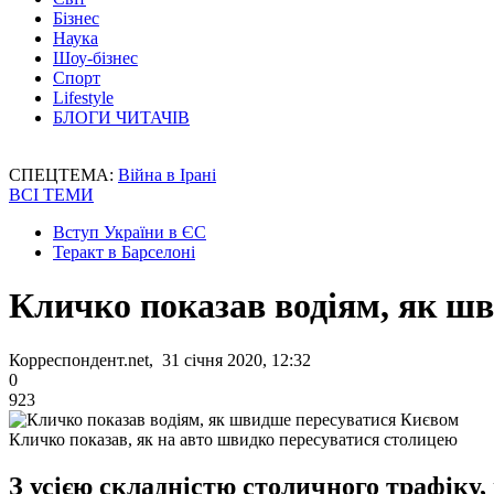
Бізнес
Наука
Шоу-бізнес
Спорт
Lifestyle
БЛОГИ ЧИТАЧІВ
СПЕЦТЕМА:
Війна в Ірані
ВСІ ТЕМИ
Вступ України в ЄС
Теракт в Барселоні
Кличко показав водіям, як ш
Корреспондент.net, 31 січня 2020, 12:32
0
923
Кличко показав, як на авто швидко пересуватися столицею
З усією складністю столичного трафіку,