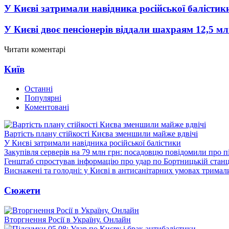
У Києві затримали навідника російської балістик
У Києві двоє пенсіонерів віддали шахраям 12,5 м
Читати коментарі
Київ
Останні
Популярні
Коментовані
Вартість плану стійкості Києва зменшили майже вдвічі
У Києві затримали навідника російської балістики
Закупівля серверів на 79 млн грн: посадовцю повідомили про п
Генштаб спростував інформацію про удар по Бортницькій станці
Виснажені та голодні: у Києві в антисанітарних умовах тримал
Сюжети
Вторгнення Росії в Україну. Онлайн