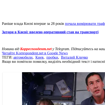
Раніше влада Києві вперше за 28 років
почала вимірювати траф
Затори в Києві: введено оперативний стан на транспорті
Новини від
Корреспондент.net
у Telegram. Підписуйтесь на на
Читайте Korrespondent.net в Google News
ТЕГИ:
автомобили
,
Киев
,
пробки
,
Виталий Кличко
Якщо ви помітили помилку, виділіть необхідний текст і натисніт