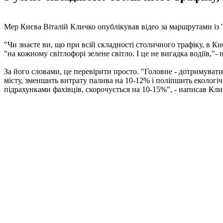
Мер Києва Віталій Кличко опублікував відео за маршрутами із 
"Чи знаєте ви, що при всій складності столичного трафіку, в 
"на кожному світлофорі зелене світло. І це не вигадка водіїв,"-
За його словами, це перевірити просто. "Головне - дотримуват
місту, зменшить витрату палива на 10-12% і поліпшить еколог
підрахунками фахівців, скорочується на 10-15%", - написав Кли