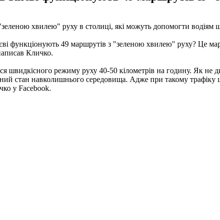
"зеленою хвилею" руху в столиці, які можуть допомогти водіям ш
Києві функціонують 49 маршрутів з "зеленою хвилею" руху? Це м
 написав Кличко.
ися швидкісного режиму руху 40-50 кілометрів на годину. Як не 
ічний стан навколишнього середовища. Адже при такому трафіку 
чко у Facebook.