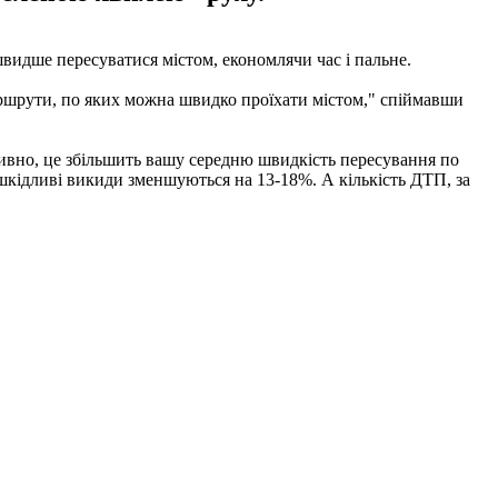
видше пересуватися містом, економлячи час і пальне.
аршрути, по яких можна швидко проїхати містом," спіймавши
дивно, це збільшить вашу середню швидкість пересування по
шкідливі викиди зменшуються на 13-18%. А кількість ДТП, за