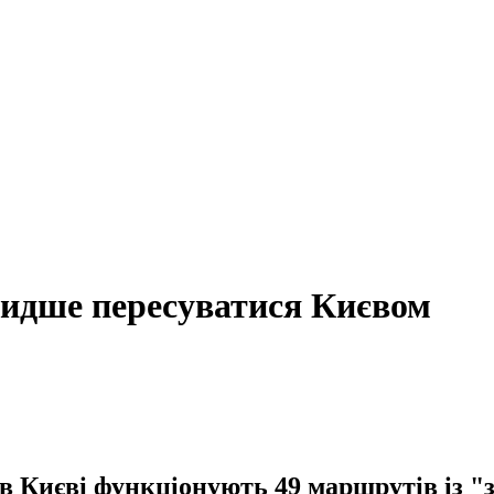
видше пересуватися Києвом
 в Києві функціонують 49 маршрутів із "