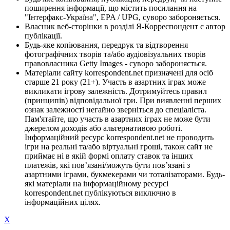
поширення інформації, що містить посилання на
"Інтерфакс-Україна", EPA / UPG, суворо забороняється.
Власник веб-сторінки в розділі Я-Корреспондент є автор
публікації.
Будь-яке копіювання, передрук та відтворення
фотографічних творів та/або аудіовізуальних творів
правовласника Getty Images - суворо забороняється.
Матеріали сайту korrespondent.net призначені для осіб
старше 21 року (21+). Участь в азартних іграх може
викликати ігрову залежність. Дотримуйтесь правил
(принципів) відповідальної гри. При виявленні перших
ознак залежності негайно зверніться до спеціаліста.
Пам'ятайте, що участь в азартних іграх не може бути
джерелом доходів або альтернативою роботі.
Інформаційний ресурс korrespondent.net не проводить
ігри на реальні та/або віртуальні гроші, також сайт не
приймає ні в якій формі оплату ставок та інших
платежів, які пов’язані/можуть бути пов’язані з
азартними іграми, букмекерами чи тоталізаторами. Будь-
які матеріали на інформаційному ресурсі
korrespondent.net публікуються виключно в
інформаційних цілях.
X