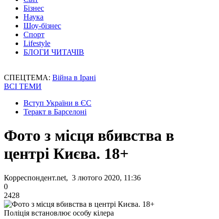
Бізнес
Наука
Шоу-бізнес
Спорт
Lifestyle
БЛОГИ ЧИТАЧІВ
СПЕЦТЕМА:
Війна в Ірані
ВСІ ТЕМИ
Вступ України в ЄС
Теракт в Барселоні
Фото з місця вбивства в
центрі Києва. 18+
Корреспондент.net, 3 лютого 2020, 11:36
0
2428
Поліція встановлює особу кілера