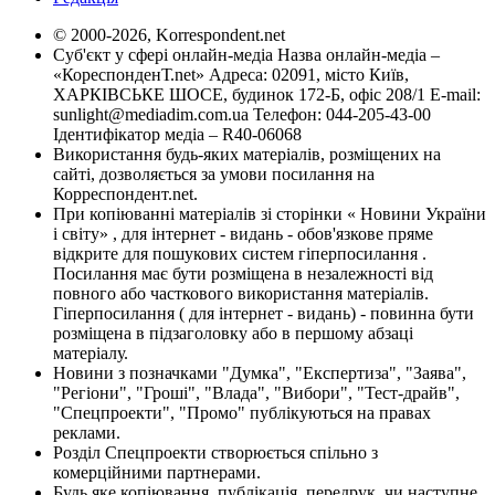
© 2000-2026, Korrespondent.net
Суб'єкт у сфері онлайн-медіа Назва онлайн-медіа –
«КореспонденТ.net» Адреса: 02091, місто Київ,
ХАРКІВСЬКЕ ШОСЕ, будинок 172-Б, офіс 208/1 E-mail:
sunlight@mediadim.com.ua
Телефон: 044-205-43-00
Ідентифікатор медіа – R40-06068
Використання будь-яких матеріалів, розміщених на
сайті, дозволяється за умови посилання на
Корреспондент.net.
При копіюванні матеріалів зі сторінки « Новини України
і світу» , для інтернет - видань - обов'язкове пряме
відкрите для пошукових систем гіперпосилання .
Посилання має бути розміщена в незалежності від
повного або часткового використання матеріалів.
Гіперпосилання ( для інтернет - видань) - повинна бути
розміщена в підзаголовку або в першому абзаці
матеріалу.
Новини з позначками "Думка", "Експертиза", "Заява",
"Регіони", "Гроші", "Влада", "Вибори", "Тест-драйв",
"Спецпроекти", "Промо" публікуються на правах
реклами.
Розділ Спецпроекти створюється спільно з
комерційними партнерами.
Будь яке копіювання, публікація, передрук, чи наступне