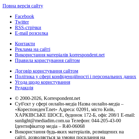
Повна версія сайту
Facebook
Twitter
RSS-стрічки
E-mail розсилка
Контакти
Реклама на сайті
Використання матеріалів korrespondent.net
Правила користування сайтом
Договір користування сайтом
Політика у сфері конфіденційності і персональних даних
Угода щодо користування
Редакція
© 2000-2026, Korrespondent.net
Суб'єкт у сфері онлайн-медіа Назва онлайн-медіа –
«КореспонденТ.net» Адреса: 02091, місто Київ,
ХАРКІВСЬКЕ ШОСЕ, будинок 172-Б, офіс 208/1 E-mail:
sunlight@mediadim.com.ua
Телефон: 044-205-43-00
Ідентифікатор медіа – R40-06068
Використання будь-яких матеріалів, розміщених на
сайті, дозволяється за умови посилання на