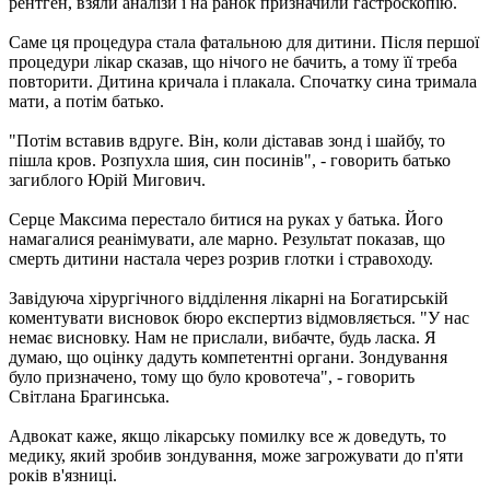
рентген, взяли аналізи і на ранок призначили гастроскопію.
Саме ця процедура стала фатальною для дитини. Після першої
процедури лікар сказав, що нічого не бачить, а тому її треба
повторити. Дитина кричала і плакала. Спочатку сина тримала
мати, а потім батько.
"Потім вставив вдруге. Він, коли діставав зонд і шайбу, то
пішла кров. Розпухла шия, син посинів", - говорить батько
загиблого Юрій Мигович.
Серце Максима перестало битися на руках у батька. Його
намагалися реанімувати, але марно. Результат показав, що
смерть дитини настала через розрив глотки і стравоходу.
Завідуюча хірургічного відділення лікарні на Богатирській
коментувати висновок бюро експертиз відмовляється. "У нас
немає висновку. Нам не прислали, вибачте, будь ласка. Я
думаю, що оцінку дадуть компетентні органи. Зондування
було призначено, тому що було кровотеча", - говорить
Світлана Брагинська.
Адвокат каже, якщо лікарську помилку все ж доведуть, то
медику, який зробив зондування, може загрожувати до п'яти
років в'язниці.