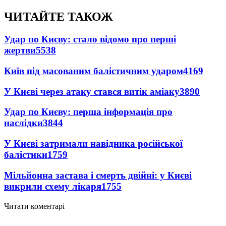
ЧИТАЙТЕ ТАКОЖ
Удар по Києву: стало відомо про перші
жертви
5538
Київ під масованим балістичним ударом
4169
У Києві через атаку стався витік аміаку
3890
Удар по Києву: перша інформація про
наслідки
3844
У Києві затримали навідника російської
балістики
1759
Мільйонна застава і смерть двійні: у Києві
викрили схему лікаря
1755
Читати коментарі