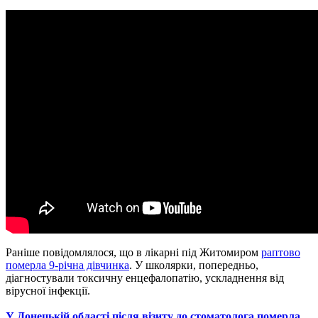
Раніше повідомлялося, що в лікарні під Житомиром
раптово
померла 9-річна дівчинка
. У школярки, попередньо,
діагностували токсичну енцефалопатію, ускладнення від
вірусної інфекції.
У Донецькій області після візиту до стоматолога померла