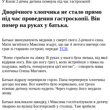
У Києві 2-річна дитина померла під час гастроскопії
Дворічного хлопчика не стало прямо
під час проведення гастроскопії. Він
помер на руках у батька.
Батьки звинувачують медиків у смерті свого 2-річного сина.
Мати загиблого Максима згадує, що ще 4 лютого ввечері син
грав зі старшою сестрою, передає
ТСН
.
"Вони стрибали на ліжку. В руках у нього була лялька, від якої
відірвав ногу. Він цю ногу гриз і, коли зістрибнув з ліжка на
подушки, мабуть, поперхнувся цієї ногою", - говорить мама
хлопчика Олена Мигович.
Батьки відразу перевірили горло. Папа перевернув хлопчика
догори ногами. Все начебто було нормально, але трохи
пізніше дитину почало нудити. Через годину його знудило
знову.
Батьки викликали швидку, і Максима госпіталізували в дитячу
лікарню на вулиці Богатирській у столиці. Там зробили