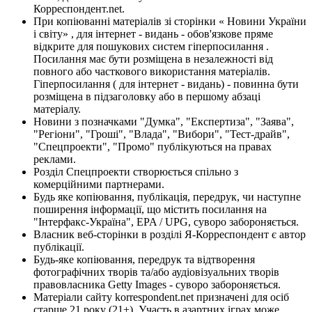
Корреспондент.net.
При копіюванні матеріалів зі сторінки « Новини України
і світу» , для інтернет - видань - обов'язкове пряме
відкрите для пошукових систем гіперпосилання .
Посилання має бути розміщена в незалежності від
повного або часткового використання матеріалів.
Гіперпосилання ( для інтернет - видань) - повинна бути
розміщена в підзаголовку або в першому абзаці
матеріалу.
Новини з позначками "Думка", "Експертиза", "Заява",
"Регіони", "Гроші", "Влада", "Вибори", "Тест-драйв",
"Спецпроекти", "Промо" публікуються на правах
реклами.
Розділ Спецпроекти створюється спільно з
комерційними партнерами.
Будь яке копіювання, публікація, передрук, чи наступне
поширення інформації, що містить посилання на
"Інтерфакс-Україна", EPA / UPG, суворо забороняється.
Власник веб-сторінки в розділі Я-Корреспондент є автор
публікації.
Будь-яке копіювання, передрук та відтворення
фотографічних творів та/або аудіовізуальних творів
правовласника Getty Images - суворо забороняється.
Матеріали сайту korrespondent.net призначені для осіб
старше 21 року (21+). Участь в азартних іграх може