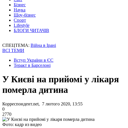
Бізнес
Наука
Шоу-бізнес
Спорт
Lifestyle
БЛОГИ ЧИТАЧІВ
СПЕЦТЕМА:
Війна в Ірані
ВСІ ТЕМИ
Вступ України в ЄС
Теракт в Барселоні
У Києві на прийомі у лікаря
померла дитина
Корреспондент.net, 7 лютого 2020, 13:55
0
2770
Фото: кадр из видео